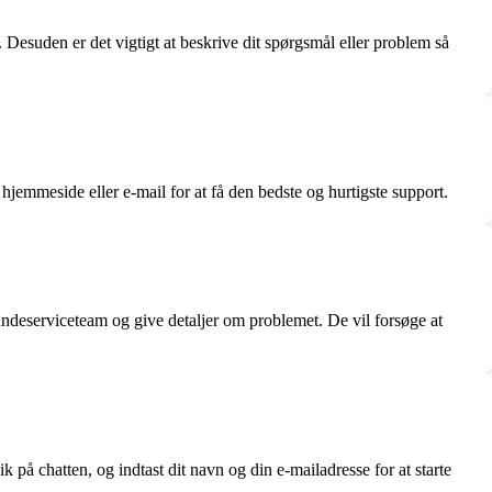
o. Desuden er det vigtigt at beskrive dit spørgsmål eller problem så
hjemmeside eller e-mail for at få den bedste og hurtigste support.
undeserviceteam og give detaljer om problemet. De vil forsøge at
på chatten, og indtast dit navn og din e-mailadresse for at starte