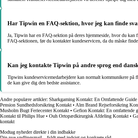
Har Tipwin en FAQ-sektion, hvor jeg kan finde sva
Ja, Tipwin har en FAQ-sektion på deres hjemmeside, hvor du kan fin
FAQ-sektionen, før du kontakter kundeservicen, da du måske finder
Kan jeg kontakte Tipwin på andre sprog end dans
Tipwins kundeservicemedarbejdere kan normalt kommunikere på flere
de kan give dig den bedste assistance.
Andre populære artikler:
Sharkgaming Kontakt: En Omfattende Guide
Pension Sundhedsforsikring Kontakt
•
Alm Brand Rejseforsikring Kon
Musholm Bugt Feriecenter Kontakt
•
Gefion Kontakt: En omfattende g
Kontakt til Philips Hue
•
Ouh Ortopædkirurgisk Afdeling Kontakt
•
Ga
kontakt
Modtag nyheder direkte i din indbakke
Din nye yndlingsmail – fyldt med indsigt og konkrete råd.