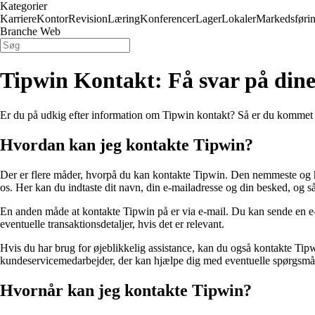
Kategorier
Karriere
Kontor
Revision
Læring
Konferencer
Lager
Lokaler
Markedsføri
Branche Web
Tipwin Kontakt: Få svar på din
Er du på udkig efter information om Tipwin kontakt? Så er du kommet til 
Hvordan kan jeg kontakte Tipwin?
Der er flere måder, hvorpå du kan kontakte Tipwin. Den nemmeste og h
os. Her kan du indtaste dit navn, din e-mailadresse og din besked, og s
En anden måde at kontakte Tipwin på er via e-mail. Du kan sende en e-
eventuelle transaktionsdetaljer, hvis det er relevant.
Hvis du har brug for øjeblikkelig assistance, kan du også kontakte Tip
kundeservicemedarbejder, der kan hjælpe dig med eventuelle spørgsmål
Hvornår kan jeg kontakte Tipwin?