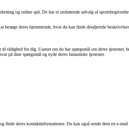
rtsbetting og online spil. De har et omfattende udvalg af sportsbegivenh
t at besøge deres hjemmeside, hvor du kan finde detaljerede beskrivelse
il rådighed for dig. Uanset om du har spørgsmål om deres tjenester, bru
svar på dine spørgsmål og nyde deres fantastiske tjenester.
og finde deres kontaktinformationer. Du kan også sende dem en e-mail 