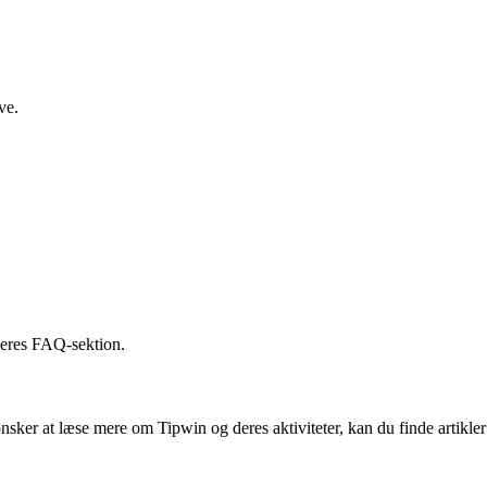
ve.
deres FAQ-sektion.
nsker at læse mere om Tipwin og deres aktiviteter, kan du finde artikler