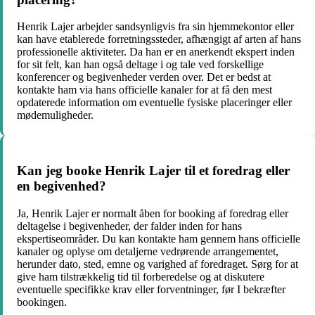
Henrik Lajer arbejder sandsynligvis fra sin hjemmekontor eller
kan have etablerede forretningssteder, afhængigt af arten af hans
professionelle aktiviteter. Da han er en anerkendt ekspert inden
for sit felt, kan han også deltage i og tale ved forskellige
konferencer og begivenheder verden over. Det er bedst at
kontakte ham via hans officielle kanaler for at få den mest
opdaterede information om eventuelle fysiske placeringer eller
mødemuligheder.
Kan jeg booke Henrik Lajer til et foredrag eller
en begivenhed?
Ja, Henrik Lajer er normalt åben for booking af foredrag eller
deltagelse i begivenheder, der falder inden for hans
ekspertiseområder. Du kan kontakte ham gennem hans officielle
kanaler og oplyse om detaljerne vedrørende arrangementet,
herunder dato, sted, emne og varighed af foredraget. Sørg for at
give ham tilstrækkelig tid til forberedelse og at diskutere
eventuelle specifikke krav eller forventninger, før I bekræfter
bookingen.