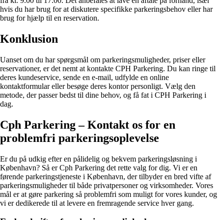
fra kl. 9.00 til 17.00. Det anbefales at lave en aftale på forhånd, især
hvis du har brug for at diskutere specifikke parkeringsbehov eller har
brug for hjælp til en reservation.
Konklusion
Uanset om du har spørgsmål om parkeringsmuligheder, priser eller
reservationer, er det nemt at kontakte CPH Parkering. Du kan ringe til
deres kundeservice, sende en e-mail, udfylde en online
kontaktformular eller besøge deres kontor personligt. Vælg den
metode, der passer bedst til dine behov, og få fat i CPH Parkering i
dag.
Cph Parkering – Kontakt os for en
problemfri parkeringsoplevelse
Er du på udkig efter en pålidelig og bekvem parkeringsløsning i
København? Så er Cph Parkering det rette valg for dig. Vi er en
førende parkeringstjeneste i København, der tilbyder en bred vifte af
parkeringsmuligheder til både privatpersoner og virksomheder. Vores
mål er at gøre parkering så problemfri som muligt for vores kunder, og
vi er dedikerede til at levere en fremragende service hver gang.