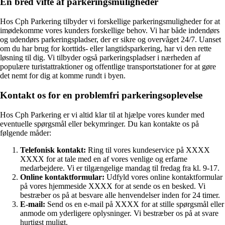
En bred vifte af parkeringsmuligheder
Hos Cph Parkering tilbyder vi forskellige parkeringsmuligheder for at
imødekomme vores kunders forskellige behov. Vi har både indendørs
og udendørs parkeringspladser, der er sikre og overvåget 24/7. Uanset
om du har brug for korttids- eller langtidsparkering, har vi den rette
løsning til dig. Vi tilbyder også parkeringspladser i nærheden af
populære turistattraktioner og offentlige transportstationer for at gøre
det nemt for dig at komme rundt i byen.
Kontakt os for en problemfri parkeringsoplevelse
Hos Cph Parkering er vi altid klar til at hjælpe vores kunder med
eventuelle spørgsmål eller bekymringer. Du kan kontakte os på
følgende måder:
Telefonisk kontakt:
Ring til vores kundeservice på XXXX
XXXX for at tale med en af vores venlige og erfarne
medarbejdere. Vi er tilgængelige mandag til fredag ​​fra kl. 9-17.
Online kontaktformular:
Udfyld vores online kontaktformular
på vores hjemmeside XXXX for at sende os en besked. Vi
bestræber os på at besvare alle henvendelser inden for 24 timer.
E-mail:
Send os en e-mail på XXXX for at stille spørgsmål eller
anmode om yderligere oplysninger. Vi bestræber os på at svare
hurtigst muligt.