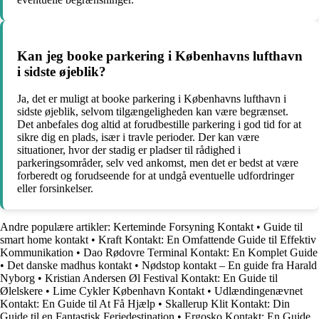
Kan jeg booke parkering i Københavns lufthavn
i sidste øjeblik?
Ja, det er muligt at booke parkering i Københavns lufthavn i
sidste øjeblik, selvom tilgængeligheden kan være begrænset.
Det anbefales dog altid at forudbestille parkering i god tid for at
sikre dig en plads, især i travle perioder. Der kan være
situationer, hvor der stadig er pladser til rådighed i
parkeringsområder, selv ved ankomst, men det er bedst at være
forberedt og forudseende for at undgå eventuelle udfordringer
eller forsinkelser.
Andre populære artikler:
Kerteminde Forsyning Kontakt
•
Guide til
smart home kontakt
•
Kraft Kontakt: En Omfattende Guide til Effektiv
Kommunikation
•
Dao Rødovre Terminal Kontakt: En Komplet Guide
•
Det danske madhus kontakt
•
Nødstop kontakt – En guide fra Harald
Nyborg
•
Kristian Andersen Øl Festival Kontakt: En Guide til
Ølelskere
•
Lime Cykler København Kontakt
•
Udlændingenævnet
Kontakt: En Guide til At Få Hjælp
•
Skallerup Klit Kontakt: Din
Guide til en Fantastisk Feriedestination
•
Ergosko Kontakt: En Guide