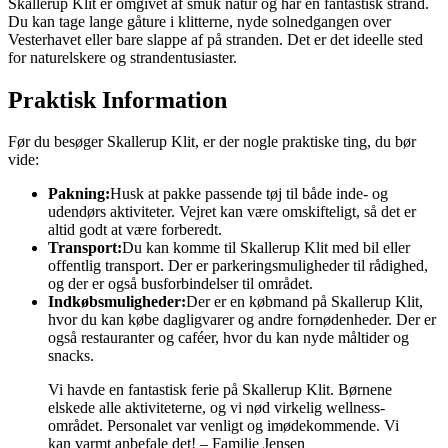
Skallerup Klit er omgivet af smuk natur og har en fantastisk strand.
Du kan tage lange gåture i klitterne, nyde solnedgangen over
Vesterhavet eller bare slappe af på stranden. Det er det ideelle sted
for naturelskere og strandentusiaster.
Praktisk Information
Før du besøger Skallerup Klit, er der nogle praktiske ting, du bør
vide:
Pakning:
Husk at pakke passende tøj til både inde- og
udendørs aktiviteter. Vejret kan være omskifteligt, så det er
altid godt at være forberedt.
Transport:
Du kan komme til Skallerup Klit med bil eller
offentlig transport. Der er parkeringsmuligheder til rådighed,
og der er også busforbindelser til området.
Indkøbsmuligheder:
Der er en købmand på Skallerup Klit,
hvor du kan købe dagligvarer og andre fornødenheder. Der er
også restauranter og caféer, hvor du kan nyde måltider og
snacks.
Vi havde en fantastisk ferie på Skallerup Klit. Børnene
elskede alle aktiviteterne, og vi nød virkelig wellness-
området. Personalet var venligt og imødekommende. Vi
kan varmt anbefale det! – Familie Jensen