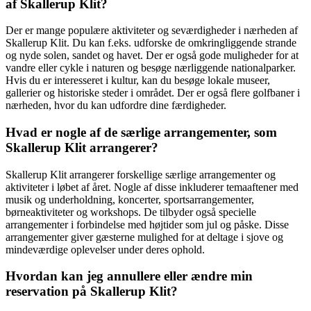
af ​​Skallerup Klit?
Der er mange populære aktiviteter og seværdigheder i nærheden af ​​
Skallerup Klit. Du kan f.eks. udforske de omkringliggende strande
og nyde solen, sandet og havet. Der er også gode muligheder for at
vandre eller cykle i naturen og besøge nærliggende nationalparker.
Hvis du er interesseret i kultur, kan du besøge lokale museer,
gallerier og historiske steder i området. Der er også flere golfbaner i
nærheden, hvor du kan udfordre dine færdigheder.
Hvad er nogle af de særlige arrangementer, som
Skallerup Klit arrangerer?
Skallerup Klit arrangerer forskellige særlige arrangementer og
aktiviteter i løbet af året. Nogle af disse inkluderer temaaftener med
musik og underholdning, koncerter, sportsarrangementer,
børneaktiviteter og workshops. De tilbyder også specielle
arrangementer i forbindelse med højtider som jul og påske. Disse
arrangementer giver gæsterne mulighed for at deltage i sjove og
mindeværdige oplevelser under deres ophold.
Hvordan kan jeg annullere eller ændre min
reservation på Skallerup Klit?