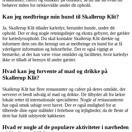
behøver inden for rækkevidde under dit ophold.
Kan jeg medbringe min hund til Skallerup Klit?
Ja, Skallerup Klit tillader kæledyr, herunder hunde, under dit
ophold. Der er dog nogle retningslinjer og ekstra gebyrer, der gælder
for kæledyrsophold. Du skal kontakte Skallerup Klit direkte og
informere dem om din hensigt om at medbringe en hund for at få
yderligere information og bekræftelse. Det er også vigtigt at
bemærke, at der kan være visse områder og faciliteter, hvor kæledyr
ikke er tilladt af hensyn til andre gæster.
Hvad kan jeg forvente af mad og drikke på
Skallerup Klit?
Skallerup Klit har flere restauranter og cafeer på deres område, der
serverer et bredt udvalg af mad og drikke. De tilbyder alt fra lækre
lokale retter til internationale specialiteter. Nogle af restauranterne
har også smuk udsigt over havet. Der er også mulighed for at
tilberede dine egne måltider i feriehuse og lejligheder, da de fleste af
dem har fuldt udstyrede køkkener.
Hvad er nogle af de populære aktiviteter i nærheden