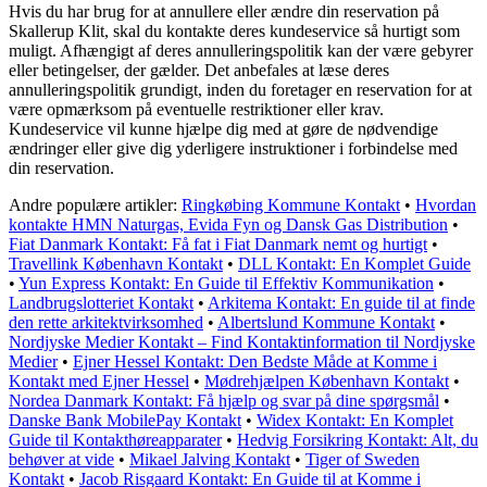
Hvis du har brug for at annullere eller ændre din reservation på
Skallerup Klit, skal du kontakte deres kundeservice så hurtigt som
muligt. Afhængigt af deres annulleringspolitik kan der være gebyrer
eller betingelser, der gælder. Det anbefales at læse deres
annulleringspolitik grundigt, inden du foretager en reservation for at
være opmærksom på eventuelle restriktioner eller krav.
Kundeservice vil kunne hjælpe dig med at gøre de nødvendige
ændringer eller give dig yderligere instruktioner i forbindelse med
din reservation.
Andre populære artikler:
Ringkøbing Kommune Kontakt
•
Hvordan
kontakte HMN Naturgas, Evida Fyn og Dansk Gas Distribution
•
Fiat Danmark Kontakt: Få fat i Fiat Danmark nemt og hurtigt
•
Travellink København Kontakt
•
DLL Kontakt: En Komplet Guide
•
Yun Express Kontakt: En Guide til Effektiv Kommunikation
•
Landbrugslotteriet Kontakt
•
Arkitema Kontakt: En guide til at finde
den rette arkitektvirksomhed
•
Albertslund Kommune Kontakt
•
Nordjyske Medier Kontakt – Find Kontaktinformation til Nordjyske
Medier
•
Ejner Hessel Kontakt: Den Bedste Måde at Komme i
Kontakt med Ejner Hessel
•
Mødrehjælpen København Kontakt
•
Nordea Danmark Kontakt: Få hjælp og svar på dine spørgsmål
•
Danske Bank MobilePay Kontakt
•
Widex Kontakt: En Komplet
Guide til Kontakthøreapparater
•
Hedvig Forsikring Kontakt: Alt, du
behøver at vide
•
Mikael Jalving Kontakt
•
Tiger of Sweden
Kontakt
•
Jacob Risgaard Kontakt: En Guide til at Komme i