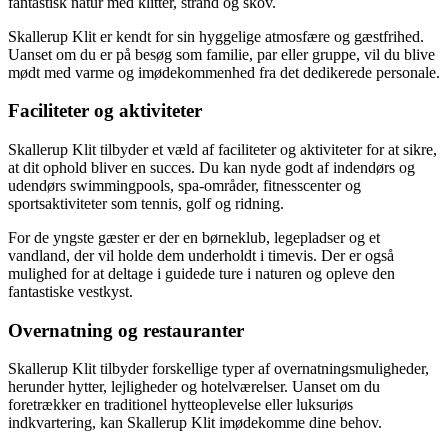
fantastisk natur med klitter, strand og skov.
Skallerup Klit er kendt for sin hyggelige atmosfære og gæstfrihed.
Uanset om du er på besøg som familie, par eller gruppe, vil du blive
mødt med varme og imødekommenhed fra det dedikerede personale.
Faciliteter og aktiviteter
Skallerup Klit tilbyder et væld af faciliteter og aktiviteter for at sikre,
at dit ophold bliver en succes. Du kan nyde godt af indendørs og
udendørs swimmingpools, spa-områder, fitnesscenter og
sportsaktiviteter som tennis, golf og ridning.
For de yngste gæster er der en børneklub, legepladser og et
vandland, der vil holde dem underholdt i timevis. Der er også
mulighed for at deltage i guidede ture i naturen og opleve den
fantastiske vestkyst.
Overnatning og restauranter
Skallerup Klit tilbyder forskellige typer af overnatningsmuligheder,
herunder hytter, lejligheder og hotelværelser. Uanset om du
foretrækker en traditionel hytteoplevelse eller luksuriøs
indkvartering, kan Skallerup Klit imødekomme dine behov.