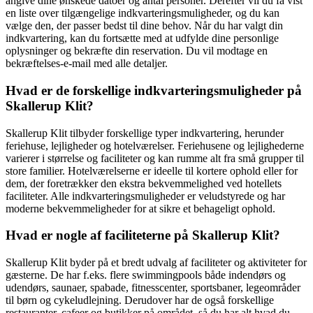
angive dine ønskede datoer og antal personer. Derefter vil du få vist
en liste over tilgængelige indkvarteringsmuligheder, og du kan
vælge den, der passer bedst til dine behov. Når du har valgt din
indkvartering, kan du fortsætte med at udfylde dine personlige
oplysninger og bekræfte din reservation. Du vil modtage en
bekræftelses-e-mail med alle detaljer.
Hvad er de forskellige indkvarteringsmuligheder på
Skallerup Klit?
Skallerup Klit tilbyder forskellige typer indkvartering, herunder
feriehuse, lejligheder og hotelværelser. Feriehusene og lejlighederne
varierer i størrelse og faciliteter og kan rumme alt fra små grupper til
store familier. Hotelværelserne er ideelle til kortere ophold eller for
dem, der foretrækker den ekstra bekvemmelighed ved hotellets
faciliteter. Alle indkvarteringsmuligheder er veludstyrede og har
moderne bekvemmeligheder for at sikre et behageligt ophold.
Hvad er nogle af faciliteterne på Skallerup Klit?
Skallerup Klit byder på et bredt udvalg af faciliteter og aktiviteter for
gæsterne. De har f.eks. flere swimmingpools både indendørs og
udendørs, saunaer, spabade, fitnesscenter, sportsbaner, legeområder
til børn og cykeludlejning. Derudover har de også forskellige
restauranter, cafeer og butikker på området, så du har alt hvad du