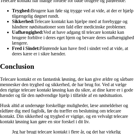
Telecare kontakt har mange fordele for både brugere og pårørende:
Tryghed:
Brugere kan føle sig trygge ved at vide, at der er hjælp
tilgængelig døgnet rundt.
Sikkerhed:
Telecare kontakt kan hjælpe med at forebygge og
håndtere nødsituationer som fald eller medicinske problemer.
Uafhængighed:
Ved at have adgang til telecare kontakt kan
brugere forblive i deres eget hjem og bevare deres uafhængighed
længere.
Fred i Sindet:
Pårørende kan have fred i sindet ved at vide, at
deres kære er i sikre hænder.
Conclusion
Telecare kontakt er en fantastisk løsning, der kan give ældre og sårbare
mennesker den tryghed og sikkerhed, de har brug for. Ved at vælge
den rigtige telecare kontakt løsning kan du sikre, at dine kære er i gode
hænder og får den nødvendige hjælp i tilfælde af en nødsituation.
Husk altid at undersøge forskellige muligheder, læse anmeldelser og
rådføre dig med fagfolk, før du træffer en beslutning om telecare
kontakt. Din sikkerhed og tryghed er vigtige, og en velvalgt telecare
kontakt løsning kan gøre en stor forskel i dit liv.
Jeg har brugt telecare kontakt i flere år, og det har virkelig