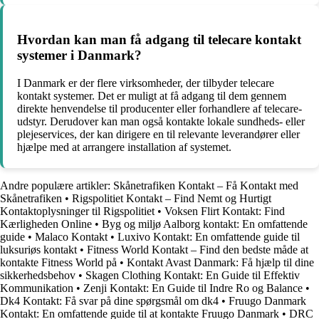
Hvordan kan man få adgang til telecare kontakt
systemer i Danmark?
I Danmark er der flere virksomheder, der tilbyder telecare
kontakt systemer. Det er muligt at få adgang til dem gennem
direkte henvendelse til producenter eller forhandlere af telecare-
udstyr. Derudover kan man også kontakte lokale sundheds- eller
plejeservices, der kan dirigere en til relevante leverandører eller
hjælpe med at arrangere installation af systemet.
Andre populære artikler:
Skånetrafiken Kontakt – Få Kontakt med
Skånetrafiken
•
Rigspolitiet Kontakt – Find Nemt og Hurtigt
Kontaktoplysninger til Rigspolitiet
•
Voksen Flirt Kontakt: Find
Kærligheden Online
•
Byg og miljø Aalborg kontakt: En omfattende
guide
•
Malaco Kontakt
•
Luxivo Kontakt: En omfattende guide til
luksuriøs kontakt
•
Fitness World Kontakt – Find den bedste måde at
kontakte Fitness World på
•
Kontakt Avast Danmark: Få hjælp til dine
sikkerhedsbehov
•
Skagen Clothing Kontakt: En Guide til Effektiv
Kommunikation
•
Zenji Kontakt: En Guide til Indre Ro og Balance
•
Dk4 Kontakt: Få svar på dine spørgsmål om dk4
•
Fruugo Danmark
Kontakt: En omfattende guide til at kontakte Fruugo Danmark
•
DRC