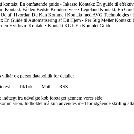
gi kontakt: En omfattende guide
•
Inkasso Kontakt: En guide til effektiv
d Kontakt: Få den Bedste Kundeservice
•
Legoland Kontakt: En Guid
 Ud af, Hvordan Du Kan Komme i Kontakt med AVG Technologies
•
: En Guide til Automatisering af Dit Hjem
•
Per Stig Møller Kontakt:
eden Hvidovre Kontakt
•
Kontakt KGI: En Komplet Guide
 vilkår og persondatapolitik for detaljer.
terest
TikTok
Mail
RSS
e indtægt fra udvalgte køb foretaget gennem vores side.
få kommission. Indholdet må kun anvendes med forudgående skriftlig afta