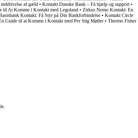
 inddrivelse af gæld
•
Kontakt Danske Bank – Få hjælp og support
•
e til At Komme i Kontakt med Legoland
•
Zirkus Nemo Kontakt: En
Basisbank Kontakt: Få Styr på Din Bankforbindelse
•
Kontakt Circle
 En Guide til at Komme i Kontakt med Per Stig Møller
•
Thermo Fisher
le.