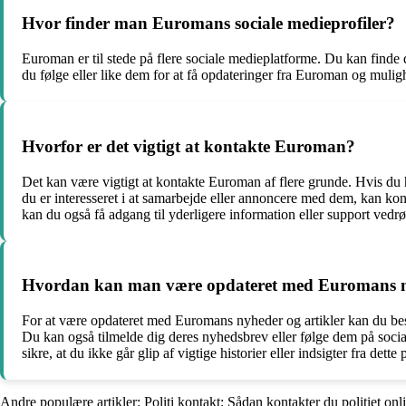
Hvor finder man Euromans sociale medieprofiler?
Euroman er til stede på flere sociale medieplatforme. Du kan finde 
du følge eller like dem for at få opdateringer fra Euroman og mul
Hvorfor er det vigtigt at kontakte Euroman?
Det kan være vigtigt at kontakte Euroman af flere grunde. Hvis du h
du er interesseret i at samarbejde eller annoncere med dem, kan k
kan du også få adgang til yderligere information eller support vedr
Hvordan kan man være opdateret med Euromans ny
For at være opdateret med Euromans nyheder og artikler kan du bes
Du kan også tilmelde dig deres nyhedsbrev eller følge dem på soci
sikre, at du ikke går glip af vigtige historier eller indsigter fra det
Andre populære artikler:
Politi kontakt: Sådan kontakter du politiet onl