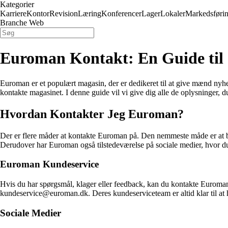
Kategorier
Karriere
Kontor
Revision
Læring
Konferencer
Lager
Lokaler
Markedsføri
Branche Web
Euroman Kontakt: En Guide til
Euroman er et populært magasin, der er dedikeret til at give mænd nyhe
kontakte magasinet. I denne guide vil vi give dig alle de oplysninger,
Hvordan Kontakter Jeg Euroman?
Der er flere måder at kontakte Euroman på. Den nemmeste måde er at be
Derudover har Euroman også tilstedeværelse på sociale medier, hvor d
Euroman Kundeservice
Hvis du har spørgsmål, klager eller feedback, kan du kontakte Eurom
kundeservice@euroman.dk. Deres kundeserviceteam er altid klar til at 
Sociale Medier