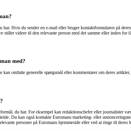
oman?
 har. Hvis du sender en e-mail eller bruger kontaktformularen på deres 
live stillet videre til den relevante person med det samme eller inden fo
roman med?
e kan omfatte generelle spørgsmål eller kommentarer om deres artikler
n?
formål, du har. For eksempel kan redaktionschefer eller journalister vær
rieide. Du kan også kontakte Euromans marketing- eller annonceringsteam
relevante personer på Euromans hjemmeside eller ved at ringe til deres 