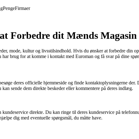
ng
Penge
Firmaer
 at Forbedre dit Mænds Magasin
der, mode, kultur og livsstilsindhold. Hvis du ønsker at forbedre din o
 du har brug for at komme i kontakt med Euroman og få svar på dine spør
søge deres officielle hjemmeside og finde kontaktoplysningerne der. Du
u kan sende dem direkte beskeder eller kommentere på deres indlæg.
an kundeservice direkte. Du kan ringe til deres kundeservice på tele
hjælpe dig med eventuelle spørgsmål, du måtte have.