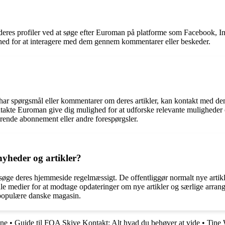
deres profiler ved at søge efter Euroman på platforme som Facebook, Inst
ighed for at interagere med dem gennem kommentarer eller beskeder.
ar spørgsmål eller kommentarer om deres artikler, kan kontakt med dem g
ontakte Euroman give dig mulighed for at udforske relevante muligheder
ørende abonnement eller andre forespørgsler.
heder og artikler?
øge deres hjemmeside regelmæssigt. De offentliggør normalt nye artikl
ale medier for at modtage opdateringer om nye artikler og særlige arra
te populære danske magasin.
ine
•
Guide til FOA Skive Kontakt: Alt hvad du behøver at vide
•
Tine 