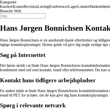
Kategorier
Karriere
Kontor
Revision
Læring
Konferencer
Lager
Lokaler
Markedsføri
Branche Web
Hans Jørgen Bonnichsen Kontak
Hans Jørgen Bonnichsen er en anerkendt dansk efterforsker og tidligere
rigtige kontaktoplysninger. Denne guide vil give dig nogle nyttige tips
Søg på Internettet
Det første skridt i at finde Hans Jørgen Bonnichsens kontaktinformatio
kombineret med ord som kontakt, email eller telefonnummer. Du kan ogs
Kontakt hans tidligere arbejdspladser
En anden måde at finde Hans Jørgen Bonnichsens kontaktinformation er a
email til PET for at høre, om de kan give dig hans kontaktoplysninger.
Spørg i relevante netværk