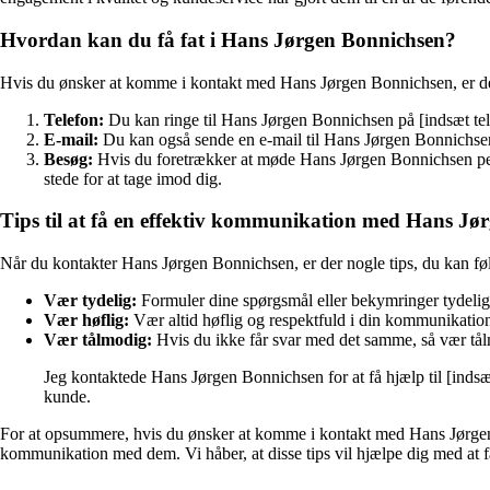
Hvordan kan du få fat i Hans Jørgen Bonnichsen?
Hvis du ønsker at komme i kontakt med Hans Jørgen Bonnichsen, er der
Telefon:
Du kan ringe til Hans Jørgen Bonnichsen på [indsæt tel
E-mail:
Du kan også sende en e-mail til Hans Jørgen Bonnichsen p
Besøg:
Hvis du foretrækker at møde Hans Jørgen Bonnichsen person
stede for at tage imod dig.
Tips til at få en effektiv kommunikation med Hans Jø
Når du kontakter Hans Jørgen Bonnichsen, er der nogle tips, du kan føl
Vær tydelig:
Formuler dine spørgsmål eller bekymringer tydeligt
Vær høflig:
Vær altid høflig og respektfuld i din kommunikatio
Vær tålmodig:
Hvis du ikke får svar med det samme, så vær tålmod
Jeg kontaktede Hans Jørgen Bonnichsen for at få hjælp til [inds
kunde.
For at opsummere, hvis du ønsker at komme i kontakt med Hans Jørgen B
kommunikation med dem. Vi håber, at disse tips vil hjælpe dig med at