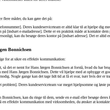
 flere måder, du kan gøre det på:
efonnummer]. Deres kundeserviceteam er altid klar til at hjælpe dig me
å [indsæt e-mailadresse]. Dette er en praktisk måde at kontakte dem på
ligt, kan du besøge deres kontor på [indsæt adresse]. Det er altid en g
rgen Bonnichsen
ge for at sikre en effektiv kommunikation:
, så det er nemt for Hans Jørgen Bonnichsen at forstå, hvad du har brug
n med Hans Jørgen Bonnichsen. Dette vil hjælpe med at opbygge et god
ig. Nogle gange kan det tage lidt tid at få et svar, især hvis der er tra
æt problem]. Deres kundeserviceteam var meget hjælpsomme og løste pro
onnichsen, kan du ringe til dem, sende en e-mail eller besøge deres k
 få en effektiv kommunikation med virksomheden, du ønsker at kontakte