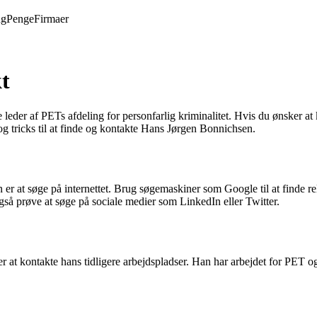
ng
Penge
Firmaer
t
 leder af PETs afdeling for personfarlig kriminalitet. Hvis du ønsker 
 og tricks til at finde og kontakte Hans Jørgen Bonnichsen.
n er at søge på internettet. Brug søgemaskiner som Google til at finde
å prøve at søge på sociale medier som LinkedIn eller Twitter.
t kontakte hans tidligere arbejdspladser. Han har arbejdet for PET og 