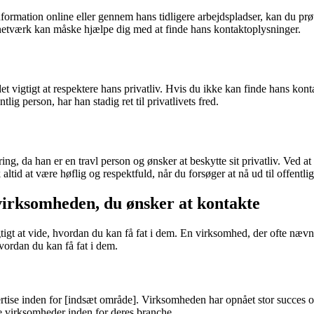
ormation online eller gennem hans tidligere arbejdspladser, kan du prø
e netværk kan måske hjælpe dig med at finde hans kontaktoplysninger.
igtigt at respektere hans privatliv. Hvis du ikke kan finde hans kontak
lig person, har han stadig ret til privatlivets fred.
da han er en travl person og ønsker at beskytte sit privatliv. Ved at f
tid at være høflig og respektfuld, når du forsøger at nå ud til offent
virksomheden, du ønsker at kontakte
tigt at vide, hvordan du kan få fat i dem. En virksomhed, der ofte næv
hvordan du kan få fat i dem.
e inden for [indsæt område]. Virksomheden har opnået stor succes og e
de virksomheder inden for deres branche.