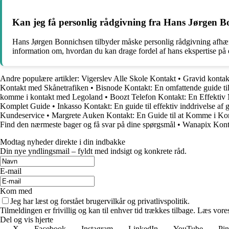
Kan jeg få personlig rådgivning fra Hans Jørgen 
Hans Jørgen Bonnichsen tilbyder måske personlig rådgivning afhæng
information om, hvordan du kan drage fordel af hans ekspertise på
Andre populære artikler:
Vigerslev Alle Skole Kontakt
•
Gravid kontakt
Kontakt med Skånetrafiken
•
Bisnode Kontakt: En omfattende guide til
komme i kontakt med Legoland
•
Boozt Telefon Kontakt: En Effekti
Komplet Guide
•
Inkasso Kontakt: En guide til effektiv inddrivelse af 
Kundeservice
•
Margrete Auken Kontakt: En Guide til at Komme i K
Find den nærmeste bager og få svar på dine spørgsmål
•
Wanapix Konta
Modtag nyheder direkte i din indbakke
Din nye yndlingsmail – fyldt med indsigt og konkrete råd.
E-mail
Kom med
Jeg har læst og forstået brugervilkår og privatlivspolitik.
Tilmeldingen er frivillig og kan til enhver tid trækkes tilbage. Læs vores
Del og vis hjerte
X
Facebook
Instagram
LinkedIn
YouTube
Pin