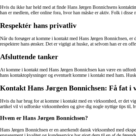
Hvis du ikke har held med at finde Hans Jørgen Bonnichsens kontaktinf
han er medlem, eller online fora, hvor han måske er aktiv. Folk i diss
Respektér hans privatliv
Når du forsøger at komme i kontakt med Hans Jørgen Bonnichsen, er det v
respektere hans ønsker. Det er vigtigt at huske, at selvom han er en offent
Afsluttende tanker
At komme i kontakt med Hans Jørgen Bonnichsen kan være en udfordring, 
hans kontaktoplysninger og eventuelt komme i kontakt med ham. Husk al
Kontakt Hans Jørgen Bonnichsen: Få fat i 
Hvis du har brug for at komme i kontakt med en virksomhed, er det vig
artikel vil vi udforske virksomheden og give dig nogle nyttige tips til, 
Hvem er Hans Jørgen Bonnichsen?
Hans Jørgen Bonnichsen er en anerkendt dansk virksomhed med ekspertis
engagement i kvalitet og kundeservice har gjort dem til en af de føren