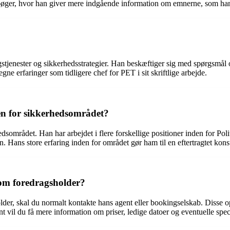
 bøger, hvor han giver mere indgående information om emnerne, som ha
stjenester og sikkerhedsstrategier. Han beskæftiger sig med spørgsmål
ne erfaringer som tidligere chef for PET i sit skriftlige arbejde.
en for sikkerhedsområdet?
området. Han har arbejdet i flere forskellige positioner inden for Poli
. Hans store erfaring inden for området gør ham til en eftertragtet kon
om foredragsholder?
r, skal du normalt kontakte hans agent eller bookingselskab. Disse op
t vil du få mere information om priser, ledige datoer og eventuelle spec