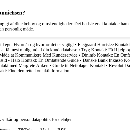
Bonnichsen?
igt af dine behov og omstændigheder. Det bedste er at kontakte ham di
 en personlig måde.
 læge: Hvornår og hvorfor det er vigtigt
•
Fleggaard Harrislee Kontakt
 at få mest muligt ud af din kundedatabase
•
Tryg Kontakt: Få Hjælp og
v Måde at Kommunikere Med Kundeservice
•
Dininfo Kontakt: En Omfa
gæld
•
Halo Kontakt: En Omfattende Guide
•
Danske Bank Inkasso Kont
ontakt med Margrete Auken
•
Guide til Nettolager Kontakt
•
Revolut Da
kt: Find den rette kontaktinformation
 vilkår og persondatapolitik for detaljer.
terest
TikTok
Mail
RSS