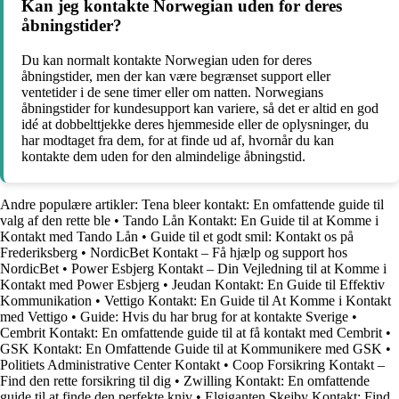
Kan jeg kontakte Norwegian uden for deres
åbningstider?
Du kan normalt kontakte Norwegian uden for deres
åbningstider, men der kan være begrænset support eller
ventetider i de sene timer eller om natten. Norwegians
åbningstider for kundesupport kan variere, så det er altid en god
idé at dobbelttjekke deres hjemmeside eller de oplysninger, du
har modtaget fra dem, for at finde ud af, hvornår du kan
kontakte dem uden for den almindelige åbningstid.
Andre populære artikler:
Tena bleer kontakt: En omfattende guide til
valg af den rette ble
•
Tando Lån Kontakt: En Guide til at Komme i
Kontakt med Tando Lån
•
Guide til et godt smil: Kontakt os på
Frederiksberg
•
NordicBet Kontakt – Få hjælp og support hos
NordicBet
•
Power Esbjerg Kontakt – Din Vejledning til at Komme i
Kontakt med Power Esbjerg
•
Jeudan Kontakt: En Guide til Effektiv
Kommunikation
•
Vettigo Kontakt: En Guide til At Komme i Kontakt
med Vettigo
•
Guide: Hvis du har brug for at kontakte Sverige
•
Cembrit Kontakt: En omfattende guide til at få kontakt med Cembrit
•
GSK Kontakt: En Omfattende Guide til at Kommunikere med GSK
•
Politiets Administrative Center Kontakt
•
Coop Forsikring Kontakt –
Find den rette forsikring til dig
•
Zwilling Kontakt: En omfattende
guide til at finde den perfekte kniv
•
Elgiganten Skejby Kontakt: Find