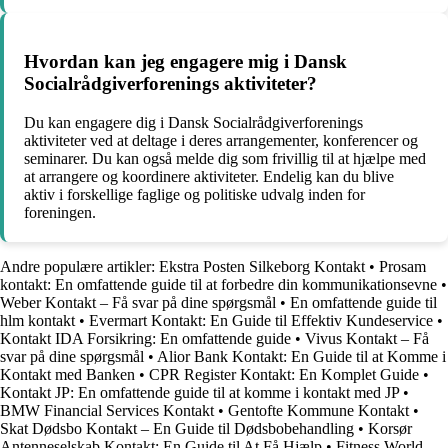
Hvordan kan jeg engagere mig i Dansk
Socialrådgiverforenings aktiviteter?
Du kan engagere dig i Dansk Socialrådgiverforenings
aktiviteter ved at deltage i deres arrangementer, konferencer og
seminarer. Du kan også melde dig som frivillig til at hjælpe med
at arrangere og koordinere aktiviteter. Endelig kan du blive
aktiv i forskellige faglige og politiske udvalg inden for
foreningen.
Andre populære artikler:
Ekstra Posten Silkeborg Kontakt
•
Prosam
kontakt: En omfattende guide til at forbedre din kommunikationsevne
•
Weber Kontakt – Få svar på dine spørgsmål
•
En omfattende guide til
hlm kontakt
•
Evermart Kontakt: En Guide til Effektiv Kundeservice
•
Kontakt IDA Forsikring: En omfattende guide
•
Vivus Kontakt – Få
svar på dine spørgsmål
•
Alior Bank Kontakt: En Guide til at Komme i
Kontakt med Banken
•
CPR Register Kontakt: En Komplet Guide
•
Kontakt JP: En omfattende guide til at komme i kontakt med JP
•
BMW Financial Services Kontakt
•
Gentofte Kommune Kontakt
•
Skat Dødsbo Kontakt – En Guide til Dødsbobehandling
•
Korsør
Antenneselskab Kontakt: En Guide til At Få Hjælp
•
Fitness World