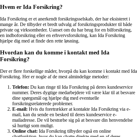
Hvem er Ida Forsikring?
Ida Forsikring er et anerkendt forsikringsselskab, der har eksisteret i
mange år. De tilbyder et bredt udvalg af forsikringsprodukter til både
private og virksomheder. Uanset om du har brug for en bilforsikring,
en indboforsikring eller en erhvervsforsikring, kan Ida Forsikring
hjælpe dig med at finde den rette løsning.
Hvordan kan du komme i kontakt med Ida
Forsikring?
Der er flere forskellige måder, hvorpå du kan komme i kontakt med Ida
Forsikring. Her er nogle af de mest almindelige metoder:
Telefon:
Du kan ringe til Ida Forsikring på deres kundeservice
nummer. Deres dygtige medarbejdere vil være klar til at besvare
dine spørgsmål og hjælpe dig med eventuelle
forsikringsrelaterede problemer.
E-mail:
Hvis du foretrækker at kontakte Ida Forsikring via e-
mail, kan du sende en besked til deres kundeservice e-
mailadresse. De vil bestræbe sig på at besvare din henvendelse
så hurtigt som muligt.
Online chat:
Ida Forsikring tilbyder også en online
chatfunktion, hvor du kan chatte direkte med en af deres