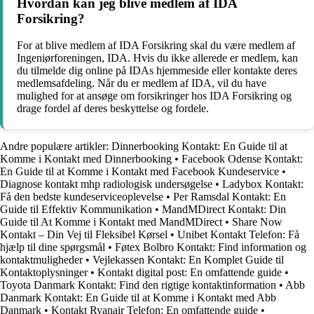
Hvordan kan jeg blive medlem af IDA
Forsikring?
For at blive medlem af IDA Forsikring skal du være medlem af
Ingeniørforeningen, IDA. Hvis du ikke allerede er medlem, kan
du tilmelde dig online på IDAs hjemmeside eller kontakte deres
medlemsafdeling. Når du er medlem af IDA, vil du have
mulighed for at ansøge om forsikringer hos IDA Forsikring og
drage fordel af deres beskyttelse og fordele.
Andre populære artikler:
Dinnerbooking Kontakt: En Guide til at
Komme i Kontakt med Dinnerbooking
•
Facebook Odense Kontakt:
En Guide til at Komme i Kontakt med Facebook Kundeservice
•
Diagnose kontakt mhp radiologisk undersøgelse
•
Ladybox Kontakt:
Få den bedste kundeserviceoplevelse
•
Per Ramsdal Kontakt: En
Guide til Effektiv Kommunikation
•
MandMDirect Kontakt: Din
Guide til At Komme i Kontakt med MandMDirect
•
Share Now
Kontakt – Din Vej til Fleksibel Kørsel
•
Unibet Kontakt Telefon: Få
hjælp til dine spørgsmål
•
Føtex Bolbro Kontakt: Find information og
kontaktmuligheder
•
Vejlekassen Kontakt: En Komplet Guide til
Kontaktoplysninger
•
Kontakt digital post: En omfattende guide
•
Toyota Danmark Kontakt: Find den rigtige kontaktinformation
•
Abb
Danmark Kontakt: En Guide til at Komme i Kontakt med Abb
Danmark
•
Kontakt Ryanair Telefon: En omfattende guide
•