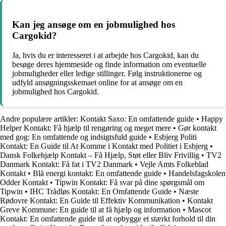
Kan jeg ansøge om en jobmulighed hos
Cargokid?
Ja, hvis du er interesseret i at arbejde hos Cargokid, kan du
besøge deres hjemmeside og finde information om eventuelle
jobmuligheder eller ledige stillinger. Følg instruktionerne og
udfyld ansøgningsskemaet online for at ansøge om en
jobmulighed hos Cargokid.
Andre populære artikler:
Kontakt Saxo: En omfattende guide
•
Happy
Helper Kontakt: Få hjælp til rengøring og meget mere
•
Gør kontakt
med gog: En omfattende og indsigtsfuld guide
•
Esbjerg Politi
Kontakt: En Guide til At Komme i Kontakt med Politiet i Esbjerg
•
Dansk Folkehjælp Kontakt – Få Hjælp, Støt eller Bliv Frivillig
•
TV2
Danmark Kontakt: Få fat i TV2 Danmark
•
Vejle Amts Folkeblad
Kontakt
•
Blå energi kontakt: En omfattende guide
•
Handelsfagskolen
Odder Kontakt
•
Tipwin Kontakt: Få svar på dine spørgsmål om
Tipwin
•
IHC Trådløs Kontakt: En Omfattende Guide
•
Næste
Rødovre Kontakt: En Guide til Effektiv Kommunikation
•
Kontakt
Greve Kommune: En guide til at få hjælp og information
•
Mascot
Kontakt: En omfattende guide til at opbygge et stærkt forhold til din