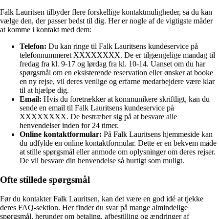
Falk Lauritsen tilbyder flere forskellige kontaktmuligheder, så du kan
vælge den, der passer bedst til dig. Her er nogle af de vigtigste måder
at komme i kontakt med dem:
Telefon:
Du kan ringe til Falk Lauritsens kundeservice på
telefonnummeret XXXXXXXX. De er tilgængelige mandag til
fredag ​​fra kl. 9-17 og lørdag fra kl. 10-14. Uanset om du har
spørgsmål om en eksisterende reservation eller ønsker at booke
en ny rejse, vil deres venlige og erfarne medarbejdere være klar
til at hjælpe dig.
Email:
Hvis du foretrækker at kommunikere skriftligt, kan du
sende en email til Falk Lauritsens kundeservice på
XXXXXXXX. De bestræber sig på at besvare alle
henvendelser inden for 24 timer.
Online kontaktformular:
På Falk Lauritsens hjemmeside kan
du udfylde en online kontaktformular. Dette er en bekvem måde
at stille spørgsmål eller anmode om oplysninger om deres rejser.
De vil besvare din henvendelse så hurtigt som muligt.
Ofte stillede spørgsmål
Før du kontakter Falk Lauritsen, kan det være en god idé at tjekke
deres FAQ-sektion. Her finder du svar på mange almindelige
spørgsmål, herunder om betaling, afbestilling og ændringer af