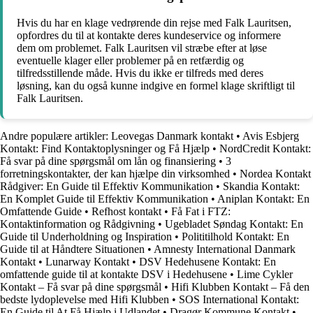
Hvis du har en klage vedrørende din rejse med Falk Lauritsen,
opfordres du til at kontakte deres kundeservice og informere
dem om problemet. Falk Lauritsen vil stræbe efter at løse
eventuelle klager eller problemer på en retfærdig og
tilfredsstillende måde. Hvis du ikke er tilfreds med deres
løsning, kan du også kunne indgive en formel klage skriftligt til
Falk Lauritsen.
Andre populære artikler:
Leovegas Danmark kontakt
•
Avis Esbjerg
Kontakt: Find Kontaktoplysninger og Få Hjælp
•
NordCredit Kontakt:
Få svar på dine spørgsmål om lån og finansiering
•
3
forretningskontakter, der kan hjælpe din virksomhed
•
Nordea Kontakt
Rådgiver: En Guide til Effektiv Kommunikation
•
Skandia Kontakt:
En Komplet Guide til Effektiv Kommunikation
•
Aniplan Kontakt: En
Omfattende Guide
•
Refhost kontakt
•
Få Fat i FTZ:
Kontaktinformation og Rådgivning
•
Ugebladet Søndag Kontakt: En
Guide til Underholdning og Inspiration
•
Polititilhold Kontakt: En
Guide til at Håndtere Situationen
•
Amnesty International Danmark
Kontakt
•
Lunarway Kontakt
•
DSV Hedehusene Kontakt: En
omfattende guide til at kontakte DSV i Hedehusene
•
Lime Cykler
Kontakt – Få svar på dine spørgsmål
•
Hifi Klubben Kontakt – Få den
bedste lydoplevelse med Hifi Klubben
•
SOS International Kontakt:
En Guide til At Få Hjælp i Udlandet
•
Dragør Kommune Kontakt
•