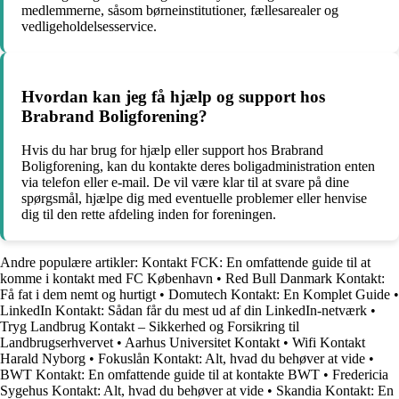
medlemmerne, såsom børneinstitutioner, fællesarealer og
vedligeholdelsesservice.
Hvordan kan jeg få hjælp og support hos
Brabrand Boligforening?
Hvis du har brug for hjælp eller support hos Brabrand
Boligforening, kan du kontakte deres boligadministration enten
via telefon eller e-mail. De vil være klar til at svare på dine
spørgsmål, hjælpe dig med eventuelle problemer eller henvise
dig til den rette afdeling inden for foreningen.
Andre populære artikler:
Kontakt FCK: En omfattende guide til at
komme i kontakt med FC København
•
Red Bull Danmark Kontakt:
Få fat i dem nemt og hurtigt
•
Domutech Kontakt: En Komplet Guide
•
LinkedIn Kontakt: Sådan får du mest ud af din LinkedIn-netværk
•
Tryg Landbrug Kontakt – Sikkerhed og Forsikring til
Landbrugserhvervet
•
Aarhus Universitet Kontakt
•
Wifi Kontakt
Harald Nyborg
•
Fokuslån Kontakt: Alt, hvad du behøver at vide
•
BWT Kontakt: En omfattende guide til at kontakte BWT
•
Fredericia
Sygehus Kontakt: Alt, hvad du behøver at vide
•
Skandia Kontakt: En