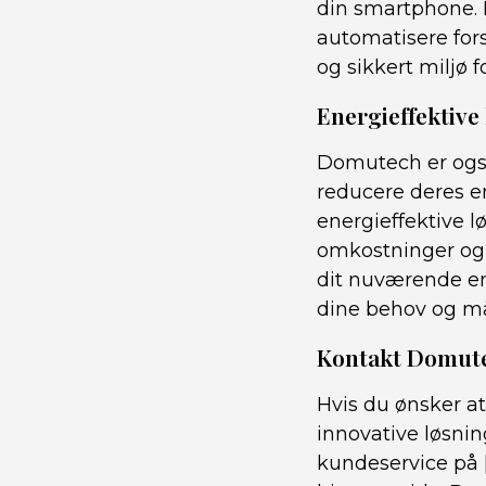
din smartphone. 
automatisere fors
og sikkert miljø f
Energieffektive
Domutech er også
reducere deres e
energieffektive l
omkostninger og 
dit nuværende en
dine behov og må
Kontakt Domute
Hvis du ønsker a
innovative løsnin
kundeservice på 