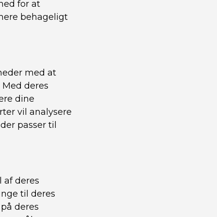
ed for at
 mere behageligt
mheder med at
. Med deres
ere dine
er vil analysere
er passer til
 af deres
nge til deres
 på deres