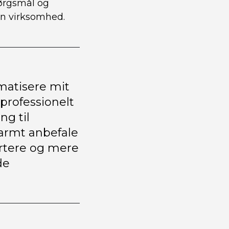
ørgsmål og
in virksomhed.
matisere mit
 professionelt
ng til
varmt anbefale
artere og mere
de