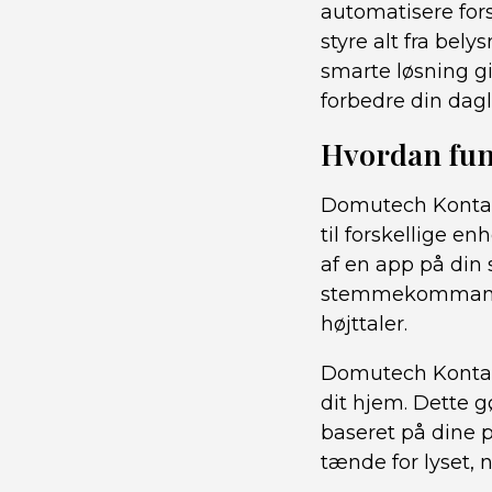
automatisere for
styre alt fra be
smarte løsning gi
forbedre din dag
Hvordan fun
Domutech Kontakt
til forskellige e
af en app på din 
stemmekommandoe
højttaler.
Domutech Kontakt
dit hjem. Dette g
baseret på dine pr
tænde for lyset, 