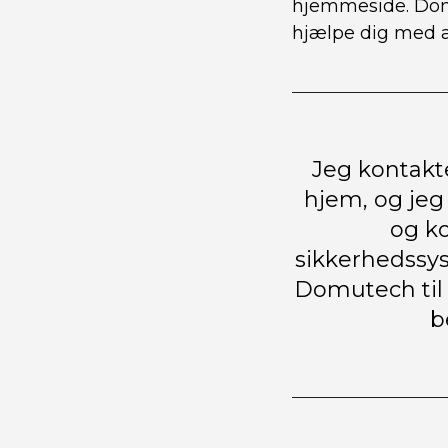
hjemmeside. Domu
hjælpe dig med a
Jeg kontakt
hjem, og jeg 
og ko
sikkerhedssys
Domutech til 
b