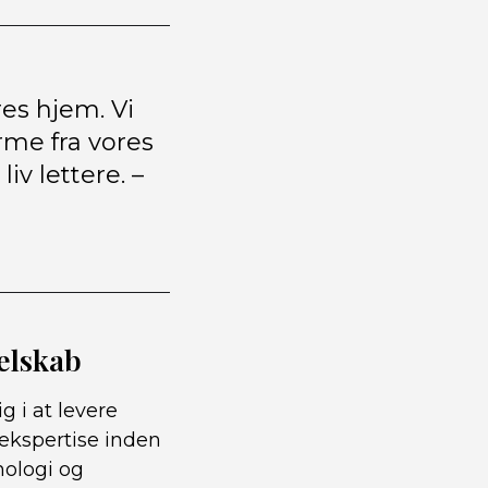
res hjem. Vi
rme fra vores
iv lettere. –
elskab
g i at levere
ekspertise inden
nologi og