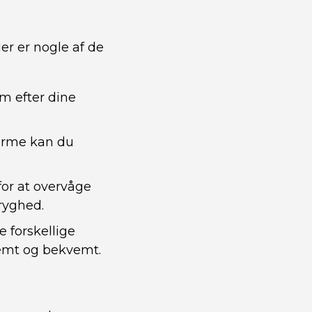
er er nogle af de
m efter dine
arme kan du
or at overvåge
tryghed.
 forskellige
 nemt og bekvemt.