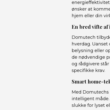
energieffektivite
ønsker at komme 
hjem eller din vi
En bred vifte af
Domutech tilbyder
hverdag. Uanset o
belysning eller 
de nødvendige pro
og rådgivere står
specifikke krav.
Smart home-tekno
Med Domutechs s
intelligent måde
slukke for lyset e