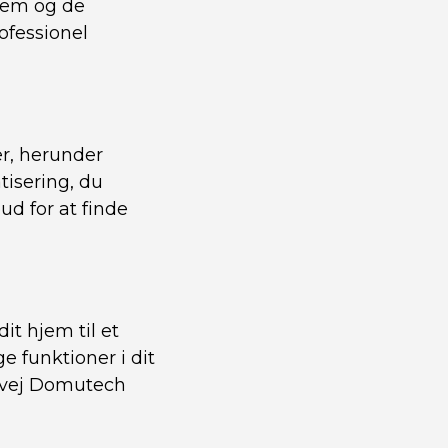
hjem og de
ofessionel
er, herunder
tisering, du
ud for at finde
t hjem til et
e funktioner i dit
ervej Domutech