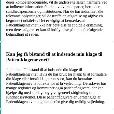
deres kompetenceområde, vil de undersøge sagen nærmere ved
at indhente information fra de involverede parter, herunder
sundhedspersonale og institutioner. Når de har indsamlet alle
relevante oplysninger, vil de træffe en afgørelse og afgive en
begrundet udtalelse. Det er vigtigt at bemærke, at
Patientklagenævnet ikke har beføjelse til at tildele erstatning,
men deres afgørelser kan få indflydelse på den efterfølgende
behandling af sagen.
Kan jeg få bistand til at indsende min klage til
Patientklagenævnet?
Ja, du kan få bistand til at indsende din klage til
Patientklagenævnet. Hvis du har brug for hjælp til at formulere
din klage eller forstå klageprocessen, kan du kontakte
Patientklagenævnet direkte for at få vejledning. Derudover har
mange regioner og kommuner også patientrådgivere, der kan
hjælpe dig med at klage og give generel rådgivning om
sundhedssystemet. Disse patientrådgivere er uafhængige af
Patientklagenævnet og kan derfor give dig uvildig vejledning.