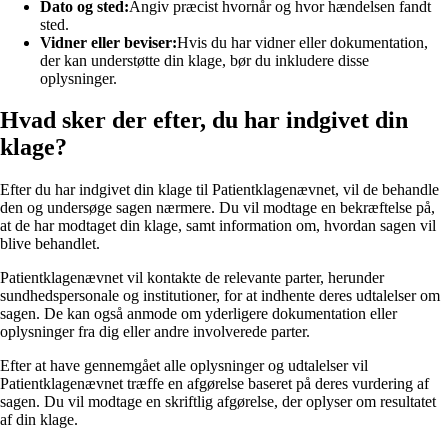
Dato og sted:
Angiv præcist hvornår og hvor hændelsen fandt
sted.
Vidner eller beviser:
Hvis du har vidner eller dokumentation,
der kan understøtte din klage, bør du inkludere disse
oplysninger.
Hvad sker der efter, du har indgivet din
klage?
Efter du har indgivet din klage til Patientklagenævnet, vil de behandle
den og undersøge sagen nærmere. Du vil modtage en bekræftelse på,
at de har modtaget din klage, samt information om, hvordan sagen vil
blive behandlet.
Patientklagenævnet vil kontakte de relevante parter, herunder
sundhedspersonale og institutioner, for at indhente deres udtalelser om
sagen. De kan også anmode om yderligere dokumentation eller
oplysninger fra dig eller andre involverede parter.
Efter at have gennemgået alle oplysninger og udtalelser vil
Patientklagenævnet træffe en afgørelse baseret på deres vurdering af
sagen. Du vil modtage en skriftlig afgørelse, der oplyser om resultatet
af din klage.