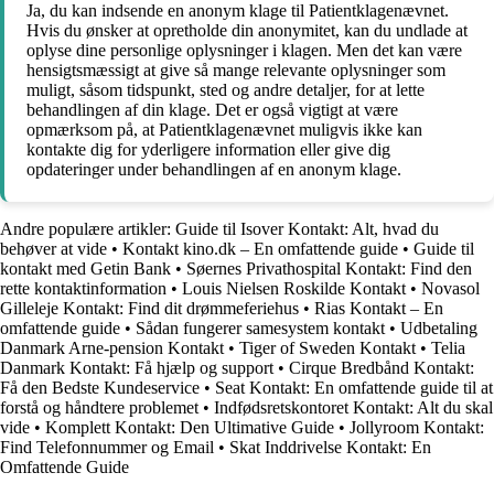
Ja, du kan indsende en anonym klage til Patientklagenævnet.
Hvis du ønsker at opretholde din anonymitet, kan du undlade at
oplyse dine personlige oplysninger i klagen. Men det kan være
hensigtsmæssigt at give så mange relevante oplysninger som
muligt, såsom tidspunkt, sted og andre detaljer, for at lette
behandlingen af din klage. Det er også vigtigt at være
opmærksom på, at Patientklagenævnet muligvis ikke kan
kontakte dig for yderligere information eller give dig
opdateringer under behandlingen af en anonym klage.
Andre populære artikler:
Guide til Isover Kontakt: Alt, hvad du
behøver at vide
•
Kontakt kino.dk – En omfattende guide
•
Guide til
kontakt med Getin Bank
•
Søernes Privathospital Kontakt: Find den
rette kontaktinformation
•
Louis Nielsen Roskilde Kontakt
•
Novasol
Gilleleje Kontakt: Find dit drømmeferiehus
•
Rias Kontakt – En
omfattende guide
•
Sådan fungerer samesystem kontakt
•
Udbetaling
Danmark Arne-pension Kontakt
•
Tiger of Sweden Kontakt
•
Telia
Danmark Kontakt: Få hjælp og support
•
Cirque Bredbånd Kontakt:
Få den Bedste Kundeservice
•
Seat Kontakt: En omfattende guide til at
forstå og håndtere problemet
•
Indfødsretskontoret Kontakt: Alt du skal
vide
•
Komplett Kontakt: Den Ultimative Guide
•
Jollyroom Kontakt:
Find Telefonnummer og Email
•
Skat Inddrivelse Kontakt: En
Omfattende Guide