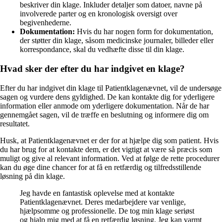
beskriver din klage. Inkluder detaljer som datoer, navne på
involverede parter og en kronologisk oversigt over
begivenhederne.
Dokumentation:
Hvis du har nogen form for dokumentation,
der støtter din klage, såsom medicinske journaler, billeder eller
korrespondance, skal du vedhæfte disse til din klage.
Hvad sker der efter du har indgivet en klage?
Efter du har indgivet din klage til Patientklagenævnet, vil de undersøge
sagen og vurdere dens gyldighed. De kan kontakte dig for yderligere
information eller anmode om yderligere dokumentation. Når de har
gennemgået sagen, vil de træffe en beslutning og informere dig om
resultatet.
Husk, at Patientklagenævnet er der for at hjælpe dig som patient. Hvis
du har brug for at kontakte dem, er det vigtigt at være så præcis som
muligt og give al relevant information. Ved at følge de rette procedurer
kan du øge dine chancer for at få en retfærdig og tilfredsstillende
løsning på din klage.
Jeg havde en fantastisk oplevelse med at kontakte
Patientklagenævnet. Deres medarbejdere var venlige,
hjælpsomme og professionelle. De tog min klage seriøst
og hjalp mig med at få en retfærdig løsning. Jeg kan varmt