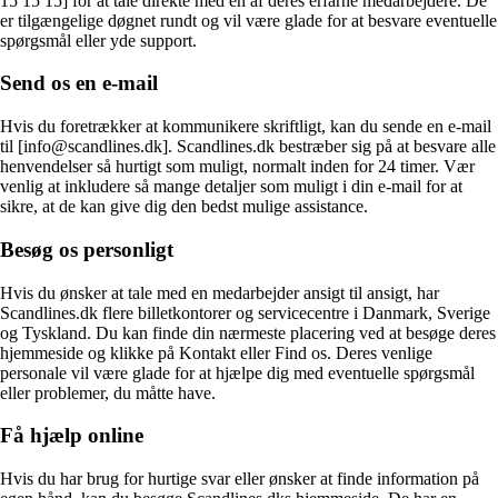
15 15 15] for at tale direkte med en af deres erfarne medarbejdere. De
er tilgængelige døgnet rundt og vil være glade for at besvare eventuelle
spørgsmål eller yde support.
Send os en e-mail
Hvis du foretrækker at kommunikere skriftligt, kan du sende en e-mail
til [info@scandlines.dk]. Scandlines.dk bestræber sig på at besvare alle
henvendelser så hurtigt som muligt, normalt inden for 24 timer. Vær
venlig at inkludere så mange detaljer som muligt i din e-mail for at
sikre, at de kan give dig den bedst mulige assistance.
Besøg os personligt
Hvis du ønsker at tale med en medarbejder ansigt til ansigt, har
Scandlines.dk flere billetkontorer og servicecentre i Danmark, Sverige
og Tyskland. Du kan finde din nærmeste placering ved at besøge deres
hjemmeside og klikke på Kontakt eller Find os. Deres venlige
personale vil være glade for at hjælpe dig med eventuelle spørgsmål
eller problemer, du måtte have.
Få hjælp online
Hvis du har brug for hurtige svar eller ønsker at finde information på