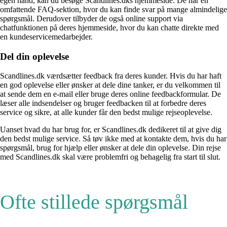
egen hånd, kan du besøge Scandlines.dks hjemmeside. De har en
omfattende FAQ-sektion, hvor du kan finde svar på mange almindelige
spørgsmål. Derudover tilbyder de også online support via
chatfunktionen på deres hjemmeside, hvor du kan chatte direkte med
en kundeservicemedarbejder.
Del din oplevelse
Scandlines.dk værdsætter feedback fra deres kunder. Hvis du har haft
en god oplevelse eller ønsker at dele dine tanker, er du velkommen til
at sende dem en e-mail eller bruge deres online feedbackformular. De
læser alle indsendelser og bruger feedbacken til at forbedre deres
service og sikre, at alle kunder får den bedst mulige rejseoplevelse.
Uanset hvad du har brug for, er Scandlines.dk dedikeret til at give dig
den bedst mulige service. Så tøv ikke med at kontakte dem, hvis du har
spørgsmål, brug for hjælp eller ønsker at dele din oplevelse. Din rejse
med Scandlines.dk skal være problemfri og behagelig fra start til slut.
Ofte stillede spørgsmål