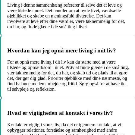
Living i denne sammenhæng refererer til selve det at leve og
være tilstede i nuet. Det handler om at nyde livet, værdsætte
øjeblikket og skabe en meningsfuld tilværelse. Det kan
involvere at leve efter dine værdier, være taknemmelig for det,
du har, og finde glæde i de små ting i livet.
Hvordan kan jeg opnå mere living i mit liv?
For at opnå mere living i dit liv kan du starte med at være
tilstede og opmærksom i nuet. Prøv at finde glæde i de små ting,
vær taknemmelig for det, du har, og skab tid og plads til at gøre
det, der gør dig glad. Prioriter øjeblikke med dine nærmeste, og
find balance mellem arbejde og fritid. Sørg også for at have tid
til selvpleje og refleksion.
Hvad er vigtigheden af kontakt i vores liv?
Kontakt er vigtig i vores liv, da det er igennem kontakt, at vi
opbygger relationer, forståelse og samhørighed med andre