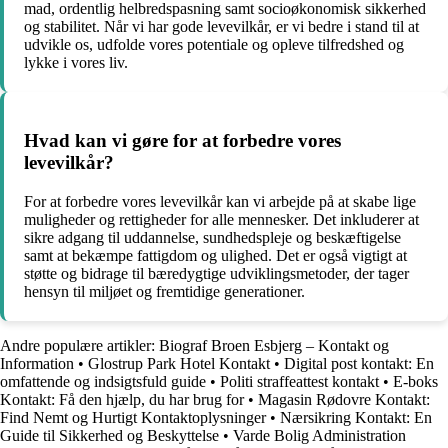
mad, ordentlig helbredspasning samt socioøkonomisk sikkerhed
og stabilitet. Når vi har gode levevilkår, er vi bedre i stand til at
udvikle os, udfolde vores potentiale og opleve tilfredshed og
lykke i vores liv.
Hvad kan vi gøre for at forbedre vores
levevilkår?
For at forbedre vores levevilkår kan vi arbejde på at skabe lige
muligheder og rettigheder for alle mennesker. Det inkluderer at
sikre adgang til uddannelse, sundhedspleje og beskæftigelse
samt at bekæmpe fattigdom og ulighed. Det er også vigtigt at
støtte og bidrage til bæredygtige udviklingsmetoder, der tager
hensyn til miljøet og fremtidige generationer.
Andre populære artikler:
Biograf Broen Esbjerg – Kontakt og
Information
•
Glostrup Park Hotel Kontakt
•
Digital post kontakt: En
omfattende og indsigtsfuld guide
•
Politi straffeattest kontakt
•
E-boks
Kontakt: Få den hjælp, du har brug for
•
Magasin Rødovre Kontakt:
Find Nemt og Hurtigt Kontaktoplysninger
•
Nærsikring Kontakt: En
Guide til Sikkerhed og Beskyttelse
•
Varde Bolig Administration