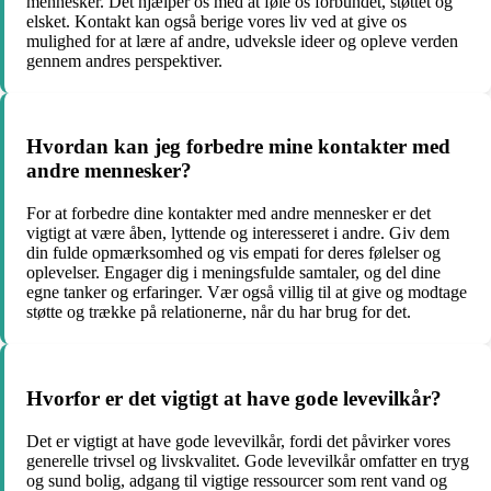
mennesker. Det hjælper os med at føle os forbundet, støttet og
elsket. Kontakt kan også berige vores liv ved at give os
mulighed for at lære af andre, udveksle ideer og opleve verden
gennem andres perspektiver.
Hvordan kan jeg forbedre mine kontakter med
andre mennesker?
For at forbedre dine kontakter med andre mennesker er det
vigtigt at være åben, lyttende og interesseret i andre. Giv dem
din fulde opmærksomhed og vis empati for deres følelser og
oplevelser. Engager dig i meningsfulde samtaler, og del dine
egne tanker og erfaringer. Vær også villig til at give og modtage
støtte og trække på relationerne, når du har brug for det.
Hvorfor er det vigtigt at have gode levevilkår?
Det er vigtigt at have gode levevilkår, fordi det påvirker vores
generelle trivsel og livskvalitet. Gode levevilkår omfatter en tryg
og sund bolig, adgang til vigtige ressourcer som rent vand og