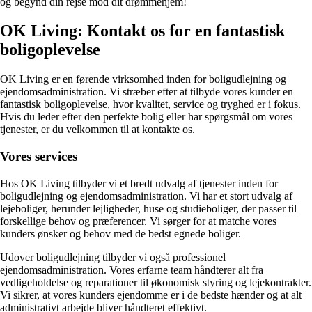
og begynd din rejse mod dit drømmehjem!
OK Living: Kontakt os for en fantastisk
boligoplevelse
OK Living er en førende virksomhed inden for boligudlejning og
ejendomsadministration. Vi stræber efter at tilbyde vores kunder en
fantastisk boligoplevelse, hvor kvalitet, service og tryghed er i fokus.
Hvis du leder efter den perfekte bolig eller har spørgsmål om vores
tjenester, er du velkommen til at kontakte os.
Vores services
Hos OK Living tilbyder vi et bredt udvalg af tjenester inden for
boligudlejning og ejendomsadministration. Vi har et stort udvalg af
lejeboliger, herunder lejligheder, huse og studieboliger, der passer til
forskellige behov og præferencer. Vi sørger for at matche vores
kunders ønsker og behov med de bedst egnede boliger.
Udover boligudlejning tilbyder vi også professionel
ejendomsadministration. Vores erfarne team håndterer alt fra
vedligeholdelse og reparationer til økonomisk styring og lejekontrakter.
Vi sikrer, at vores kunders ejendomme er i de bedste hænder og at alt
administrativt arbejde bliver håndteret effektivt.