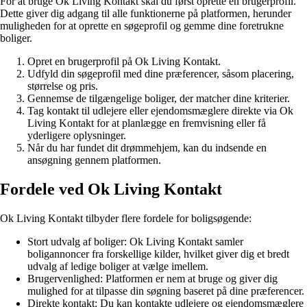
For at bruge Ok Living Kontakt skal du først oprette en brugerprofil.
Dette giver dig adgang til alle funktionerne på platformen, herunder
muligheden for at oprette en søgeprofil og gemme dine foretrukne
boliger.
Opret en brugerprofil på Ok Living Kontakt.
Udfyld din søgeprofil med dine præferencer, såsom placering,
størrelse og pris.
Gennemse de tilgængelige boliger, der matcher dine kriterier.
Tag kontakt til udlejere eller ejendomsmæglere direkte via Ok
Living Kontakt for at planlægge en fremvisning eller få
yderligere oplysninger.
Når du har fundet dit drømmehjem, kan du indsende en
ansøgning gennem platformen.
Fordele ved Ok Living Kontakt
Ok Living Kontakt tilbyder flere fordele for boligsøgende:
Stort udvalg af boliger: Ok Living Kontakt samler
boligannoncer fra forskellige kilder, hvilket giver dig et bredt
udvalg af ledige boliger at vælge imellem.
Brugervenlighed: Platformen er nem at bruge og giver dig
mulighed for at tilpasse din søgning baseret på dine præferencer.
Direkte kontakt: Du kan kontakte udlejere og ejendomsmæglere