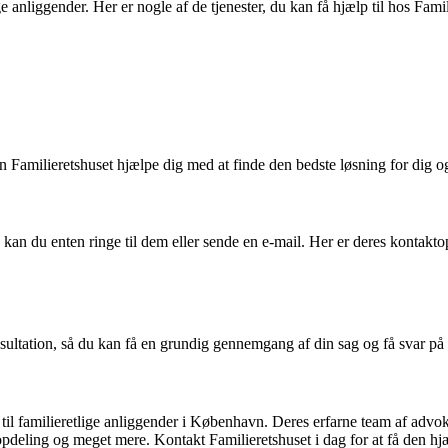
ige anliggender. Her er nogle af de tjenester, du kan få hjælp til hos Fami
an Familieretshuset hjælpe dig med at finde den bedste løsning for dig og
an du enten ringe til dem eller sende en e-mail. Her er deres kontakto
konsultation, så du kan få en grundig gennemgang af din sag og få svar p
ælp til familieretlige anliggender i København. Deres erfarne team af ad
deling og meget mere. Kontakt Familieretshuset i dag for at få den hjæ