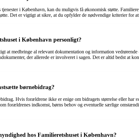
ts tjenester i København, kan du muligvis få økonomisk støtte. Familiere
. Det er vigtigt at sikre, at du opfylder de nødvendige kriterier for at 
etshuset i København personligt?
tigt at medbringe al relevant dokumentation og information vedrørende 
tsdokumenter, der allerede er involveret i sagen. Det er altid bedst at k
astsætte børnebidrag?
drag. Hvis forældrene ikke er enige om bidragets størrelse eller har sv
såsom forældrenes indkomst, børns behov og eventuelle særlige omstændighe
yndighed hos Familieretshuset i København?