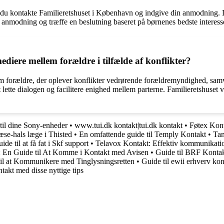
 kontakte Familieretshuset i København og indgive din anmodning. Det
 anmodning og træffe en beslutning baseret på børnenes bedste interesser
iere mellem forældre i tilfælde af konflikter?
 forældre, der oplever konflikter vedrørende forældremyndighed, samvær
 lette dialogen og facilitere enighed mellem parterne. Familieretshuset v
til dine Sony-enheder
•
www.tui.dk kontakt|tui.dk kontakt
•
Føtex Kont
se-hals læge i Thisted
•
En omfattende guide til Temply Kontakt
•
Tan
de til at få fat i Skf support
•
Telavox Kontakt: Effektiv kommunikatio
 En Guide til At Komme i Kontakt med Avisen
•
Guide til BRF Kontak
til at Kommunikere med Tinglysningsretten
•
Guide til ewii erhverv kon
ntakt med disse nyttige tips