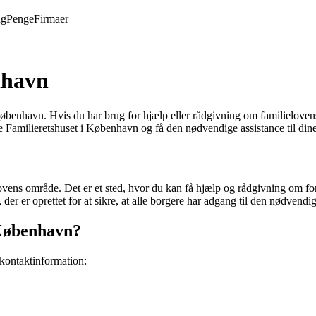
ng
Penge
Firmaer
nhavn
enhavn. Hvis du har brug for hjælp eller rådgivning om familielovens a
te Familieretshuset i København og få den nødvendige assistance til din
lielovens område. Det er et sted, hvor du kan få hjælp og rådgivning om fo
r er oprettet for at sikre, at alle borgere har adgang til den nødvendig
 København?
kontaktinformation: