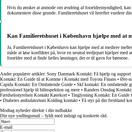
Hvis du ønsker at anmode om ændring af forældremyndighed, kan du
dokumentere disse grunde. Familieretshuset vil herefter vurdere din
Kan Familieretshuset i København hjælpe med at med
Ja, Familieretshuset i København kan hjælpe med at mediere mellem
måde at løse konflikter på, hvor en neutral tredjepart hjælper med at
forældre med at finde fælles løsninger, der er til gavn for børnene.
Andre populære artikler:
Sony Danmark Kontakt: Få hjælp og support 
Kontakt: En Guide til at Komme i Kontakt med Toyota Finans
•
Øre-næ
Capida Kontakt: En Omfattende Guide
•
Skf kontakt: En omfattende gui
professionel hjælp til bilinspektion og mere
•
Randers Onsdag Kontakt:
Færdselsstyrelsen Kontakt Kørekort
•
Tinglysning Kontakt: En Guide 
•
Diabetes ambulatorium Kolding kontakt
•
Få styr på din freshland ko
Modtag nyheder direkte i din indbakke
Din nye yndlingsmail – fyldt med indsigt og konkrete råd.
E-mail