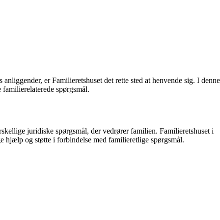
nliggender, er Familieretshuset det rette sted at henvende sig. I denne
e familierelaterede spørgsmål.
rskellige juridiske spørgsmål, der vedrører familien. Familieretshuset i
e hjælp og støtte i forbindelse med familieretlige spørgsmål.