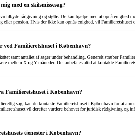
mig med en skilsmissesag?
vn tilbyde rådgivning og støtte. De kan hjælpe med at opnå enighed mel
eller pension. Hvis der ikke kan opnås enighed, vil Familieretshuset og
er ved Familieretshuset i København?
itet samt antallet af sager under behandling. Generelt stræber Familiere
være mellem X og Y måneder. Det anbefales altid at kontakte Familieret
a Familieretshuset i København?
ilieretlig sag, kan du kontakte Familieretshuset i København for at anm
amilieretshuset vil derefter vurdere behovet for juridisk rådgivning og
eretshusets tjenester i København?