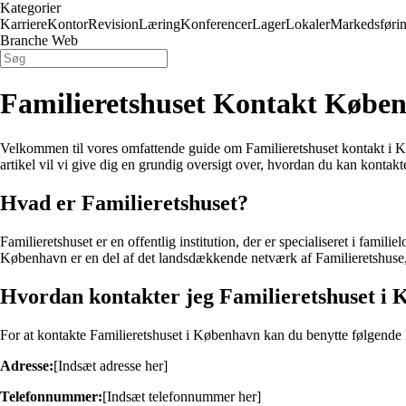
Kategorier
Karriere
Kontor
Revision
Læring
Konferencer
Lager
Lokaler
Markedsføri
Branche Web
Familieretshuset Kontakt Købe
Velkommen til vores omfattende guide om Familieretshuset kontakt i Køb
artikel vil vi give dig en grundig oversigt over, hvordan du kan kontak
Hvad er Familieretshuset?
Familieretshuset er en offentlig institution, der er specialiseret i fami
København er en del af det landsdækkende netværk af Familieretshuse, de
Hvordan kontakter jeg Familieretshuset i
For at kontakte Familieretshuset i København kan du benytte følgende 
Adresse:
[Indsæt adresse her]
Telefonnummer:
[Indsæt telefonnummer her]