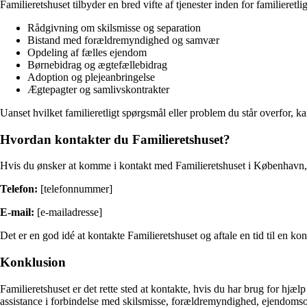
Familieretshuset tilbyder en bred vifte af tjenester inden for familieretl
Rådgivning om skilsmisse og separation
Bistand med forældremyndighed og samvær
Opdeling af fælles ejendom
Børnebidrag og ægtefællebidrag
Adoption og plejeanbringelse
Ægtepagter og samlivskontrakter
Uanset hvilket familieretligt spørgsmål eller problem du står overfor, k
Hvordan kontakter du Familieretshuset?
Hvis du ønsker at komme i kontakt med Familieretshuset i København, k
Telefon:
[telefonnummer]
E-mail:
[e-mailadresse]
Det er en god idé at kontakte Familieretshuset og aftale en tid til en 
Konklusion
Familieretshuset er det rette sted at kontakte, hvis du har brug for hj
assistance i forbindelse med skilsmisse, forældremyndighed, ejendomsop