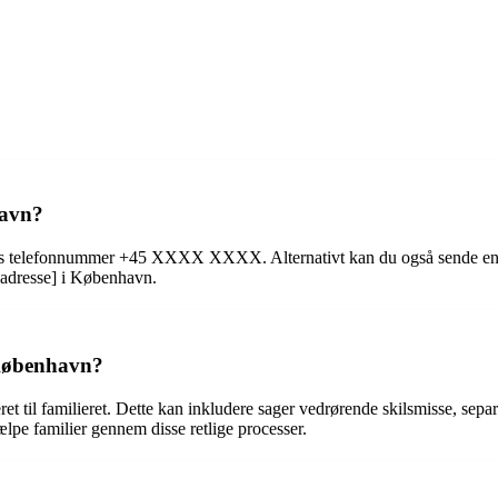
havn?
es telefonnummer +45 XXXX XXXX. Alternativt kan du også sende en e-ma
[adresse] i København.
 København?
eret til familieret. Dette kan inkludere sager vedrørende skilsmisse, s
ælpe familier gennem disse retlige processer.