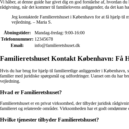
Vi håber, at denne guide har givet dig en god forståelse af, hvordan du
rådgivning, når det kommer til familielovens anliggender, da det kan ha
Jeg kontaktede Familieretshuset i København for at få hjælp til 
vejledning. – Maria S.
Åbningstider:
Mandag-fredag: 9:00-16:00
Telefonnummer:
12345678
Email:
info@familieretshuset.dk
Familieretshuset Kontakt København: Få Hj
Hvis du har brug for hjælp til familieretlige anliggender i København, så
familier med juridiske spørgsmål og udfordringer. Uanset om du har bru
vejledning.
Hvad er Familieretshuset?
Familieretshuset er en privat virksomhed, der tilbyder juridisk rådgivnin
familieret og relaterede områder. Virksomheden har et godt omdømme og 
Hvilke tjenester tilbyder Familieretshuset?