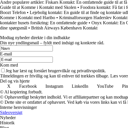
Andre populære artikler:
Fiskars Kontakt: En omfattende guide til at f
Guide til at Komme i Kontakt med Skolen
•
Foodora kontakt: Få fat i 
Boozt Telefon
•
Lejebolig kontakt: En guide til at finde og kontakte ud
Komme i Kontakt med Haribo
•
Kriminalforsorgen Haderslev Kontakt
kontakter husets forsikring: En omfattende guide
•
Onyx Kontakt: En G
dine spørgsmål
•
British Airways København Kontakt
Modtag nyheder direkte i din indbakke
Din nye yndlingsmail – fyldt med indsigt og konkrete råd.
E-mail
Kom med
Jeg har læst og forstået brugervilkår og privatlivspolitik.
Tilmeldingen er frivillig og kan til enhver tid trækkes tilbage. Læs vores
Del og vis hjerte
X
Facebook
Instagram
LinkedIn
YouTube
Pin
© Al kopiering forbudt.
© Ophavsretligt beskyttet indhold. Vi er affiliatepartner og kan modtag
© Dette site er omfattet af ophavsret. Ved køb via vores links kan vi 
Interne henvisninger
Sideoversigt
Nyheder
Historik
Blog