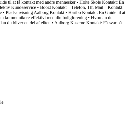
ide til at få kontakt med andre mennesker
•
Holte Skole Kontakt: En
ffektiv Kundeservice
•
Boozt Kontakt – Telefon, Tlf, Mail – Kontakt
e
•
Pladsanvisning Aalborg Kontakt
•
Haribo Kontakt: En Guide til at
an kommunikere effektivt med din boligforening
•
Hvordan du
an du bliver en del af eliten
•
Aalborg Kaserne Kontakt: Få svar på
le.