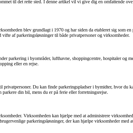
t til det rette sted. I denne artikel vil vi give dig en omfattende o
omheden blev grundlagt i 1970 og har siden da etableret sig som en 
 vifte af parkeringsløsninger til både privatpersoner og virksomheder.
 parkering i byområder, lufthavne, shoppingcentre, hospitaler og mege
pping eller en rejse.
l privatpersoner. Du kan finde parkeringspladser i bymidter, hvor du 
kere din bil, mens du er på ferie eller forretningsrejse.
mheder. Virksomheden kan hjælpe med at administrere virksomhedens p
ugervenlige parkeringsløsninger, der kan hjælpe virksomheder med at