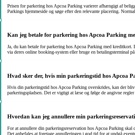
Prisen for parkering hos Apcoa Parking varierer afhængigt af belig
Parkings hjemmeside og søge efter den relevante placering. Normalt 
Kan jeg betale for parkering hos Apcoa Parking me
Ja, du kan betale for parkering hos Apcoa Parking med kreditkort.
via deres online booking-system eller bruge en betalingsterminal p
Hvad sker der, hvis min parkeringstid hos Apcoa P
Hvis din parkeringstid hos Apcoa Parking overskrides, kan der blive
parkeringspladsen. Det er vigtigt at læse og følge de angivne regle
Hvordan kan jeg annullere min parkeringsreservat
For at annullere din parkeringsreservation hos Apcoa Parking skal 
Det anbefales at foretage annulleringen i god tid for at undgå event