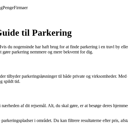
ng
Penge
Firmaer
ide til Parkering
u nogensinde har haft brug for at finde parkering i en travl by eller 
 at gøre parkering nemmere og mere bekvemt for dig.
 tilbyder parkeringsløsninger til både private og virksomheder. Med d
 spildt tid.
rheden af dit rejsemål. Alt, du skal gøre, er at besøge deres hjemmesi
arkeringspladser i området. Du kan filtrere resultaterne efter pris, afs