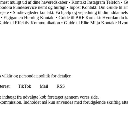
å mest muligt ud af dine haveredskaber
•
Kontakt Instagram Telefon
•
Gu
foodora kundeservice nemt og hurtigt
•
Inpost Kontakt: Din Guide til E
lejere
•
Studievejleder kontakt: Få hjælp og vejledning til din uddannels
•
Elgiganten Herning Kontakt
•
Guide til BRF Kontakt: Hvordan du k
uide til Effektiv Kommunikation
•
Guide til Elite Miljø Kontakt: Hvord
 vilkår og persondatapolitik for detaljer.
terest
TikTok
Mail
RSS
e indtægt fra udvalgte køb foretaget gennem vores side.
få kommission. Indholdet må kun anvendes med forudgående skriftlig afta