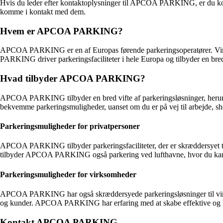
Hvis du leder efter kontaktoplysninger til APCOA PARKING, er du komme
komme i kontakt med dem.
Hvem er APCOA PARKING?
APCOA PARKING er en af Europas førende parkeringsoperatører. Virks
PARKING driver parkeringsfaciliteter i hele Europa og tilbyder en bred
Hvad tilbyder APCOA PARKING?
APCOA PARKING tilbyder en bred vifte af parkeringsløsninger, herunder
bekvemme parkeringsmuligheder, uanset om du er på vej til arbejde, sho
Parkeringsmuligheder for privatpersoner
APCOA PARKING tilbyder parkeringsfaciliteter, der er skræddersyet ti
tilbyder APCOA PARKING også parkering ved lufthavne, hvor du kan par
Parkeringsmuligheder for virksomheder
APCOA PARKING har også skræddersyede parkeringsløsninger til virkso
og kunder. APCOA PARKING har erfaring med at skabe effektive og br
Kontakt APCOA PARKING