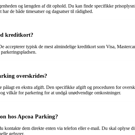
genheden og længden af ​​dit ophold. Du kan finde specifikke prisoply
har de både timesatser og dagsatser til rådighed.
d kreditkort?
 De accepterer typisk de mest almindelige kreditkort som Visa, Masterc
å parkeringspladsen.
arking overskrides?
 pålagt en ekstra afgift. Den specifikke afgift og proceduren for oversk
r og vilkår for parkering for at undgå unødvendige omkostninger.
ion hos Apcoa Parking?
du kontakte dem direkte enten via telefon eller e-mail. Du skal oplyse
uelle gebyrer.