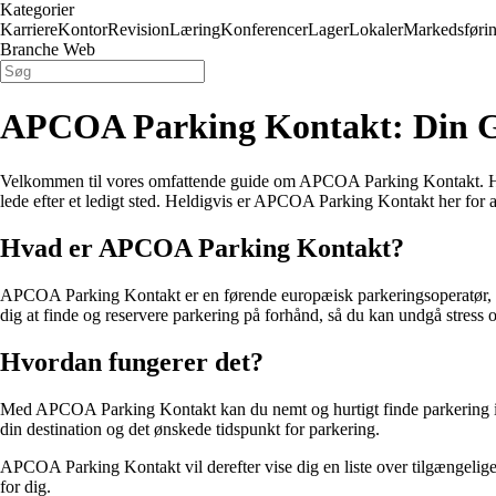
Kategorier
Karriere
Kontor
Revision
Læring
Konferencer
Lager
Lokaler
Markedsføri
Branche Web
APCOA Parking Kontakt: Din Gu
Velkommen til vores omfattende guide om APCOA Parking Kontakt. Hvis d
lede efter et ledigt sted. Heldigvis er APCOA Parking Kontakt her for
Hvad er APCOA Parking Kontakt?
APCOA Parking Kontakt er en førende europæisk parkeringsoperatør, der
dig at finde og reservere parkering på forhånd, så du kan undgå stress og
Hvordan fungerer det?
Med APCOA Parking Kontakt kan du nemt og hurtigt finde parkering i næ
din destination og det ønskede tidspunkt for parkering.
APCOA Parking Kontakt vil derefter vise dig en liste over tilgængelige p
for dig.