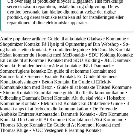
Ud over salg af produkter tilbyder Elgiganten Tilst forskellige
services såsom reparation, installation og rådgivning. Deres
dygtige personale kan hjælpe dig med at vælge det rigtige
produkt, og deres tekniske team kan stå for installeringen eller
reparationen af dine elektroniske apparater.
Andre populære artikler:
Guide til at kontakte Gladsaxe Kommune
•
Shoptimizer Kontakt: Få Hjælp til Optimering af Din Webshop
•
Sø-
og handelsretten kontakt: En omfattende guide
•
McDonalds Kontakt:
Sådan kommer du i kontakt med McDonalds
•
SDU Kolding Kontakt:
En Guide til at Komme i Kontakt med SDU Kolding
•
JBL Danmark
Kontakt: Find den bedste måde at kontakte JBL i Danmark
•
Sommerfuglens kontakt: En guide til at komme i kontakt med
Summerbird
•
Siemens Brande Kontakt: En Guide til Siemens
Kontaktoplysninger
•
Beton Kontakt: En Guide til Effektiv
Kommunikation med Beton
•
Guide til at kontakte Thisted Kommune
•
Simbo Kontakt: En omfattende guide til effektiv kommunikation
•
Udbetaling Danmark Barsel Kontakt: Alt, du skal vide
•
Holstebro
Kommune Kontakt
•
Elektron El Kontakt: En Omfattende Guide
•
3
kontakt apps til at forbedre din kommunikation
•
De Forenede
Arabiske Emirater Ambassade i Danmark Kontakt
•
Ærø Kommune
Kontakt: Din Guide til At Komme i Kontakt med Ærø Kommune
•
Thomas Kluge Kontakt: En Guide til At Komme i Kontakt med
Thomas Kluge
•
VUC Vestegnen E-learning Kontakt