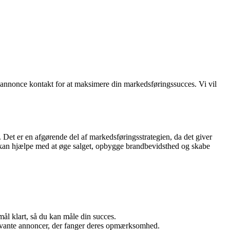
v annonce kontakt for at maksimere din markedsføringssucces. Vi vil
t er en afgørende del af markedsføringsstrategien, da det giver
t kan hjælpe med at øge salget, opbygge brandbevidsthed og skabe
ål klart, så du kan måle din succes.
levante annoncer, der fanger deres opmærksomhed.