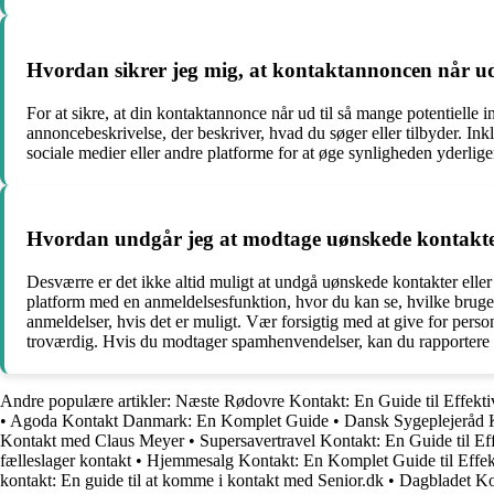
Hvordan sikrer jeg mig, at kontaktannoncen når ud ti
For at sikre, at din kontaktannonce når ud til så mange potentielle i
annoncebeskrivelse, der beskriver, hvad du søger eller tilbyder. Ink
sociale medier eller andre platforme for at øge synligheden yderlige
Hvordan undgår jeg at modtage uønskede kontakter
Desværre er det ikke altid muligt at undgå uønskede kontakter eller
platform med en anmeldelsesfunktion, hvor du kan se, hvilke brugere
anmeldelser, hvis det er muligt. Vær forsigtig med at give for perso
troværdig. Hvis du modtager spamhenvendelser, kan du rapportere d
Andre populære artikler:
Næste Rødovre Kontakt: En Guide til Effek
•
Agoda Kontakt Danmark: En Komplet Guide
•
Dansk Sygeplejeråd K
Kontakt med Claus Meyer
•
Supersavertravel Kontakt: En Guide til E
fælleslager kontakt
•
Hjemmesalg Kontakt: En Komplet Guide til Effe
kontakt: En guide til at komme i kontakt med Senior.dk
•
Dagbladet Ko