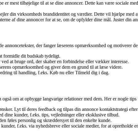
e er mest tilbøjelige til at se dine annoncer. Dette kan være sociale med
pejler din virksomheds brandidentitet og værdier. Dette vil hjælpe med a
rne af dine annoncer for at se, om de opfylder dine mål. Juster din anno
e annoncetekster, der fanger læserens opmærksomhed og motiverer dem til
t formidle dit budskab tydeligt.
 ved at bruge ord, der skaber en forbindelse eller vækker interesse.
læserens opmærksomhed og giver dem en grund til at læse videre.
rdring til handling, f.eks. Køb nu eller Tilmeld dig i dag.
 også om at opbygge langvarige relationer med dem. Her er nogle tips t
ker. Lyt til deres feedback og tilpas din annonce kontaktstrategi efte
dine kunder, f.eks. tips, vejledninger eller eksklusive tilbud.
n føles personlig og skræddersyet til den enkelte kunde.
der, f.eks. via nyhedsbreve eller sociale medier, for at opretholde en