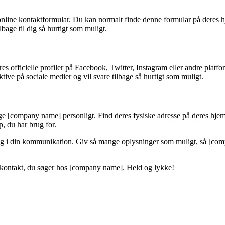
 online kontaktformular. Du kan normalt finde denne formular på deres
age til dig så hurtigt som muligt.
es officielle profiler på Facebook, Twitter, Instagram eller andre pla
tive på sociale medier og vil svare tilbage så hurtigt som muligt.
øge [company name] personligt. Find deres fysiske adresse på deres hjem
, du har brug for.
elig i din kommunikation. Giv så mange oplysninger som muligt, så [co
en kontakt, du søger hos [company name]. Held og lykke!