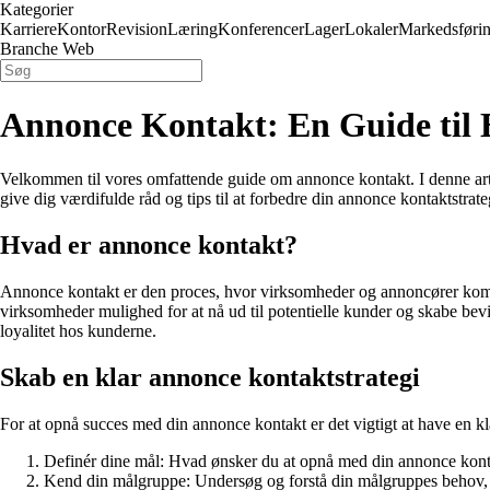
Kategorier
Karriere
Kontor
Revision
Læring
Konferencer
Lager
Lokaler
Markedsføri
Branche Web
Annonce Kontakt: En Guide til 
Velkommen til vores omfattende guide om annonce kontakt. I denne artike
give dig værdifulde råd og tips til at forbedre din annonce kontaktstrat
Hvad er annonce kontakt?
Annonce kontakt er den proces, hvor virksomheder og annoncører kommu
virksomheder mulighed for at nå ud til potentielle kunder og skabe bev
loyalitet hos kunderne.
Skab en klar annonce kontaktstrategi
For at opnå succes med din annonce kontakt er det vigtigt at have en klar
Definér dine mål: Hvad ønsker du at opnå med din annonce kontak
Kend din målgruppe: Undersøg og forstå din målgruppes behov, 