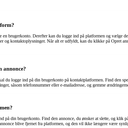
tform?
te en brugerkonto. Derefter kan du logge ind på platformen og vælge de
der og kontaktoplysninger. Når alt er udfyldt, kan du klikke på Opret an
in annonce?
al du logge ind på din brugerkonto på kontaktplatformen. Find den spec
ninger, såsom telefonnummer eller e-mailadresse, og gemme ændringerne.
ormen?
ind på din brugerkonto. Find den annonce, du ønsker at slette, og klik p
annonce blive fjernet fra platformen, og den vil ikke længere være synli