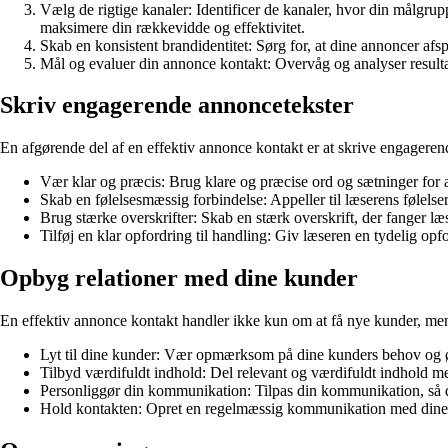
Vælg de rigtige kanaler: Identificer de kanaler, hvor din målgrupp
maksimere din rækkevidde og effektivitet.
Skab en konsistent brandidentitet: Sørg for, at dine annoncer afs
Mål og evaluer din annonce kontakt: Overvåg og analyser resultate
Skriv engagerende annoncetekster
En afgørende del af en effektiv annonce kontakt er at skrive engagerend
Vær klar og præcis: Brug klare og præcise ord og sætninger for a
Skab en følelsesmæssig forbindelse: Appeller til læserens følelser
Brug stærke overskrifter: Skab en stærk overskrift, der fanger 
Tilføj en klar opfordring til handling: Giv læseren en tydelig opfo
Opbyg relationer med dine kunder
En effektiv annonce kontakt handler ikke kun om at få nye kunder, men
Lyt til dine kunder: Vær opmærksom på dine kunders behov og øns
Tilbyd værdifuldt indhold: Del relevant og værdifuldt indhold med 
Personliggør din kommunikation: Tilpas din kommunikation, så de
Hold kontakten: Opret en regelmæssig kommunikation med dine kun