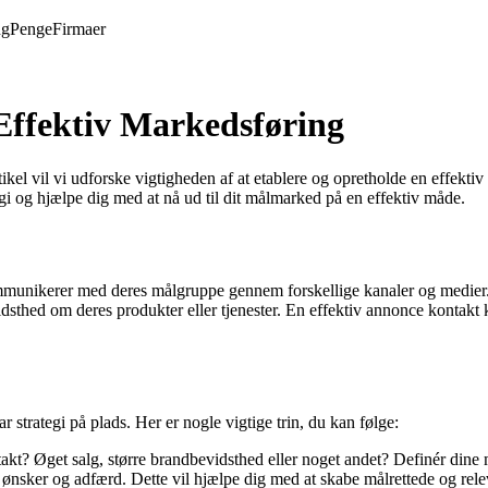
ng
Penge
Firmaer
Effektiv Markedsføring
l vil vi udforske vigtigheden af ​​at etablere og opretholde en effekti
egi og hjælpe dig med at nå ud til dit målmarked på en effektiv måde.
nikerer med deres målgruppe gennem forskellige kanaler og medier. De
idsthed om deres produkter eller tjenester. En effektiv annonce kontak
 strategi på plads. Her er nogle vigtige trin, du kan følge:
t? Øget salg, større brandbevidsthed eller noget andet? Definér dine m
ønsker og adfærd. Dette vil hjælpe dig med at skabe målrettede og re