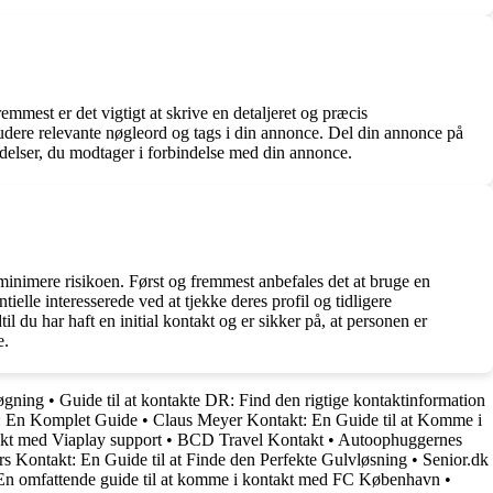
remmest er det vigtigt at skrive en detaljeret og præcis
kludere relevante nøgleord og tags i din annonce. Del din annonce på
endelser, du modtager i forbindelse med din annonce.
minimere risikoen. Først og fremmest anbefales det at bruge en
lle interesserede ved at tjekke deres profil og tidligere
l du har haft en initial kontakt og er sikker på, at personen er
e.
søgning
•
Guide til at kontakte DR: Find den rigtige kontaktinformation
: En Komplet Guide
•
Claus Meyer Kontakt: En Guide til at Komme i
kt med Viaplay support
•
BCD Travel Kontakt
•
Autoophuggernes
s Kontakt: En Guide til at Finde den Perfekte Gulvløsning
•
Senior.dk
n omfattende guide til at komme i kontakt med FC København
•