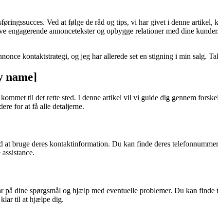
ringssucces. Ved at følge de råd og tips, vi har givet i denne artikel,
ive engagerende annoncetekster og opbygge relationer med dine kunder. 
annonce kontaktstrategi, og jeg har allerede set en stigning i min salg. Ta
y name]
kommet til det rette sted. I denne artikel vil vi guide dig gennem fo
re for at få alle detaljerne.
t bruge deres kontaktinformation. Du kan finde deres telefonnummer, 
 assistance.
r på dine spørgsmål og hjælp med eventuelle problemer. Du kan finde t
lar til at hjælpe dig.