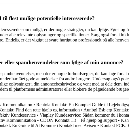
l flest mulige potentielle interesserede?
nteresserede som muligt, er der nogle strategier, du kan følge. Først og f
luder alle relevante oplysninger og specifikationer. Sørg også for at in
re. Endelig er det vigtigt at svare hurtigt og professionelt på alle henv
 eller spamhenvendelser som følge af min annonce?
 spamhenvendelser, men der er nogle forholdsregler, du kan tage for at 
 der har fået gode anmeldelser fra andre brugere. Undersøg også potentie
nlige oplysninger i din annoncebeskrivelse og vent med at dele dem, indti
em til platformens administratorer eller blokere de pågældende bruger
tiv Kommunikation
•
Rentola Kontakt: En Komplet Guide til Lejebolig
ontakt: Find den rette hjælp og information
•
Aunbøl Esbjerg Kontakt
ffektiv Kundeservice
•
Viaplay Kundeservice: Sådan kommer du i konta
ktiv Kommunikation
•
CDON Kontakt Tlf – Få hjælp og support
•
Kähr
ntakt: En Guide til At Komme i Kontakt med Avisen
•
Kontakt FCK: E