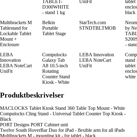
TABLET-
UniFit
tablet
D300WHITE
enclos
- stand 1 kg
black
Multibrackets M
Belkin
StarTech.com
Neom
Tablestand for
Portable
STNDTBLTMOB
by Ne
Lockable Tablet
Tablet Stage
TABL
Mount +
S200
Enclosure
- stan
LEBA
Compulocks
LEBA Innovation
Comp
Innovation
Galaxy Tab
LEBA NoteCart
stand 
LEBA NoteCart
A8 10.5-inch
UniFit
tablet
UniFit
Rotating
enclos
Counter Stand
white
Kiosk - White
Produktbeskrivelser
MACLOCKS Tablet Kiosk Stand 360 Table Top Mount - White
Compulocks Cling Stand - Universal Tablet Counter Top Kiosk -
Black
PORT Designs PORT Cabinet unit
Twelve South HoverBar Duo for iPad - flexible arm for all iPads
Multibrackets M - mounting kit - for tablet - black