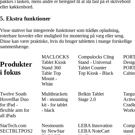
pakkes i tasken, mens andre er beregnet til at stå fast på et skrivebord
eller køkkenbord.
5. Ekstra funktioner
Visse stativer har integrerede funktioner som trådløs opladning,
roterbare hoveder eller mulighed for montering på væg eller seng.
Disse kan være praktiske, hvis du bruger tabletten i mange forskellige
sammenhænge.
MACLOCKS
Compulocks Cling
POR
Tablet Kiosk
Stand - Universal
Desig
Produkter
Stand 360
Tablet Counter
POR
i fokus
Table Top
Top Kiosk - Black
Cabine
Mount -
White
Twelve South
Multibrackets
Belkin Tablet
Targu
HoverBar Duo
M - mounting
Stage 2.0
Activ
for iPad -
kit - for tablet
Cradl
flexible arm for
- black
Works
all iPads
StarTech.com
Neomounts
LEBA Innovation
Comp
SECTBLTPOS2
by NewStar
LEBA NoteCart
stand 