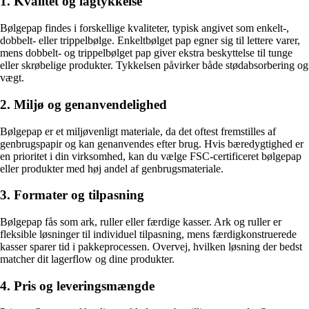
1. Kvalitet og lagtykkelse
Bølgepap findes i forskellige kvaliteter, typisk angivet som enkelt-,
dobbelt- eller trippelbølge. Enkeltbølget pap egner sig til lettere varer,
mens dobbelt- og trippelbølget pap giver ekstra beskyttelse til tunge
eller skrøbelige produkter. Tykkelsen påvirker både stødabsorbering og
vægt.
2. Miljø og genanvendelighed
Bølgepap er et miljøvenligt materiale, da det oftest fremstilles af
genbrugspapir og kan genanvendes efter brug. Hvis bæredygtighed er
en prioritet i din virksomhed, kan du vælge FSC-certificeret bølgepap
eller produkter med høj andel af genbrugsmateriale.
3. Formater og tilpasning
Bølgepap fås som ark, ruller eller færdige kasser. Ark og ruller er
fleksible løsninger til individuel tilpasning, mens færdigkonstruerede
kasser sparer tid i pakkeprocessen. Overvej, hvilken løsning der bedst
matcher dit lagerflow og dine produkter.
4. Pris og leveringsmængde