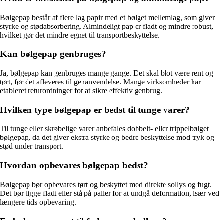
Bølgepap består af flere lag papir med et bølget mellemlag, som giver
styrke og stødabsorbering. Almindeligt pap er fladt og mindre robust,
hvilket gør det mindre egnet til transportbeskyttelse.
Kan bølgepap genbruges?
Ja, bølgepap kan genbruges mange gange. Det skal blot være rent og
tørt, før det afleveres til genanvendelse. Mange virksomheder har
etableret returordninger for at sikre effektiv genbrug.
Hvilken type bølgepap er bedst til tunge varer?
Til tunge eller skrøbelige varer anbefales dobbelt- eller trippelbølget
bølgepap, da det giver ekstra styrke og bedre beskyttelse mod tryk og
stød under transport.
Hvordan opbevares bølgepap bedst?
Bølgepap bør opbevares tørt og beskyttet mod direkte sollys og fugt.
Det bør ligge fladt eller stå på paller for at undgå deformation, især ved
længere tids opbevaring.