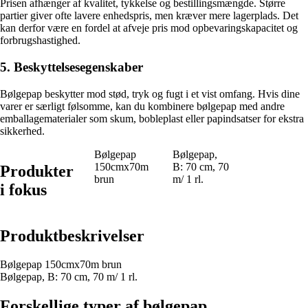
Prisen afhænger af kvalitet, tykkelse og bestillingsmængde. Større
partier giver ofte lavere enhedspris, men kræver mere lagerplads. Det
kan derfor være en fordel at afveje pris mod opbevaringskapacitet og
forbrugshastighed.
5. Beskyttelsesegenskaber
Bølgepap beskytter mod stød, tryk og fugt i et vist omfang. Hvis dine
varer er særligt følsomme, kan du kombinere bølgepap med andre
emballagematerialer som skum, bobleplast eller papindsatser for ekstra
sikkerhed.
Bølgepap
Bølgepap,
150cmx70m
B: 70 cm, 70
Produkter
brun
m/ 1 rl.
i fokus
Produktbeskrivelser
Bølgepap 150cmx70m brun
Bølgepap, B: 70 cm, 70 m/ 1 rl.
Forskellige typer af bølgepap