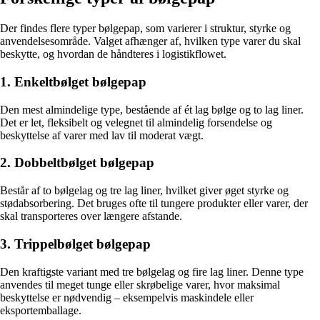
Der findes flere typer bølgepap, som varierer i struktur, styrke og
anvendelsesområde. Valget afhænger af, hvilken type varer du skal
beskytte, og hvordan de håndteres i logistikflowet.
1. Enkeltbølget bølgepap
Den mest almindelige type, bestående af ét lag bølge og to lag liner.
Det er let, fleksibelt og velegnet til almindelig forsendelse og
beskyttelse af varer med lav til moderat vægt.
2. Dobbeltbølget bølgepap
Består af to bølgelag og tre lag liner, hvilket giver øget styrke og
stødabsorbering. Det bruges ofte til tungere produkter eller varer, der
skal transporteres over længere afstande.
3. Trippelbølget bølgepap
Den kraftigste variant med tre bølgelag og fire lag liner. Denne type
anvendes til meget tunge eller skrøbelige varer, hvor maksimal
beskyttelse er nødvendig – eksempelvis maskindele eller
eksportemballage.