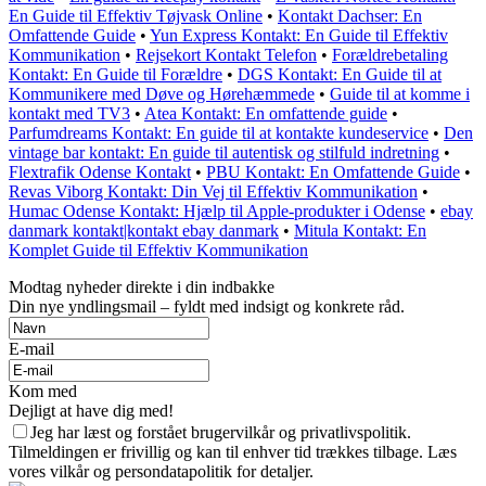
En Guide til Effektiv Tøjvask Online
•
Kontakt Dachser: En
Omfattende Guide
•
Yun Express Kontakt: En Guide til Effektiv
Kommunikation
•
Rejsekort Kontakt Telefon
•
Forældrebetaling
Kontakt: En Guide til Forældre
•
DGS Kontakt: En Guide til at
Kommunikere med Døve og Hørehæmmede
•
Guide til at komme i
kontakt med TV3
•
Atea Kontakt: En omfattende guide
•
Parfumdreams Kontakt: En guide til at kontakte kundeservice
•
Den
vintage bar kontakt: En guide til autentisk og stilfuld indretning
•
Flextrafik Odense Kontakt
•
PBU Kontakt: En Omfattende Guide
•
Revas Viborg Kontakt: Din Vej til Effektiv Kommunikation
•
Humac Odense Kontakt: Hjælp til Apple-produkter i Odense
•
ebay
danmark kontakt|kontakt ebay danmark
•
Mitula Kontakt: En
Komplet Guide til Effektiv Kommunikation
Modtag nyheder direkte i din indbakke
Din nye yndlingsmail – fyldt med indsigt og konkrete råd.
E-mail
Kom med
Dejligt at have dig med!
Jeg har læst og forstået brugervilkår og privatlivspolitik.
Tilmeldingen er frivillig og kan til enhver tid trækkes tilbage. Læs
vores vilkår og persondatapolitik for detaljer.