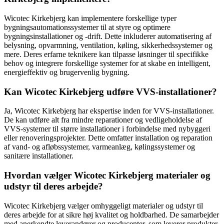
Wicotec Kirkebjerg kan implementere forskellige typer
bygningsautomationssystemer til at styre og optimere
bygningsinstallationer og -drift. Dette inkluderer automatisering af
belysning, opvarmning, ventilation, køling, sikkerhedssystemer og
mere. Deres erfarne teknikere kan tilpasse løsninger til specifikke
behov og integrere forskellige systemer for at skabe en intelligent,
energieffektiv og brugervenlig bygning.
Kan Wicotec Kirkebjerg udføre VVS-installationer?
Ja, Wicotec Kirkebjerg har ekspertise inden for VVS-installationer.
De kan udføre alt fra mindre reparationer og vedligeholdelse af
VVS-systemer til større installationer i forbindelse med nybyggeri
eller renoveringsprojekter. Dette omfatter installation og reparation
af vand- og afløbssystemer, varmeanlæg, kølingssystemer og
sanitære installationer.
Hvordan vælger Wicotec Kirkebjerg materialer og
udstyr til deres arbejde?
Wicotec Kirkebjerg vælger omhyggeligt materialer og udstyr til
deres arbejde for at sikre høj kvalitet og holdbarhed. De samarbejder
med anerkendte leverandører og producenter, som leverer produkter