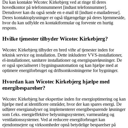
Du kan kontakte Wicotec Kirkebjerg ved at ringe til deres
hovedkontor på telefonnummeret [indtast telefonnummer].
Derudover kan du også sende en e-mail til [indtast e-mailadresse].
Deres kontaktoplysninger er også tilgængelige på deres hjemmeside,
hvor du kan udfylde en kontaktformular og forvente en hurtig
respons.
Hvilke tjenester tilbyder Wicotec Kirkebjerg?
Wicotec Kirkebjerg tilbyder en bred vifte af tjenester inden for
teknisk service og installation. Dette inkluderer VVS-installationer,
el-installationer, sanitære installationer og energispareløsninger. De
er også specialiseret i bygningsautomation og kan hjælpe med at
optimere energiforbruget og driftsomkostningerne for bygninger.
Hvordan kan Wicotec Kirkebjerg hjælpe med
energibesparelser?
Wicotec Kirkebjerg har ekspertise inden for energioptimering og kan
hjælpe med at identificere områder, hvor der kan spares energi. De
udfører energianalyser og implementerer energibesparende løsninger
som f.eks. energieffektive belysningssystemer, varmeanlæg og
ventilationssystemer. Ved at reducere energiforbruget kan
ejendomsejere og virksomheder opnå betydelige besparelser på