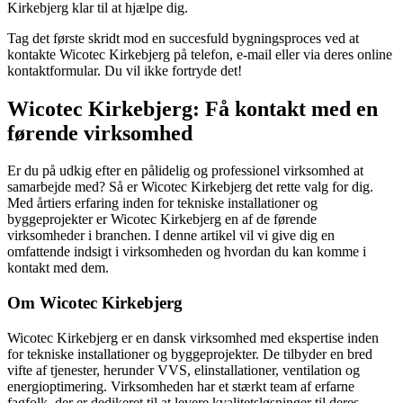
Kirkebjerg klar til at hjælpe dig.
Tag det første skridt mod en succesfuld bygningsproces ved at
kontakte Wicotec Kirkebjerg på telefon, e-mail eller via deres online
kontaktformular. Du vil ikke fortryde det!
Wicotec Kirkebjerg: Få kontakt med en
førende virksomhed
Er du på udkig efter en pålidelig og professionel virksomhed at
samarbejde med? Så er Wicotec Kirkebjerg det rette valg for dig.
Med årtiers erfaring inden for tekniske installationer og
byggeprojekter er Wicotec Kirkebjerg en af de førende
virksomheder i branchen. I denne artikel vil vi give dig en
omfattende indsigt i virksomheden og hvordan du kan komme i
kontakt med dem.
Om Wicotec Kirkebjerg
Wicotec Kirkebjerg er en dansk virksomhed med ekspertise inden
for tekniske installationer og byggeprojekter. De tilbyder en bred
vifte af tjenester, herunder VVS, elinstallationer, ventilation og
energioptimering. Virksomheden har et stærkt team af erfarne
fagfolk, der er dedikeret til at levere kvalitetsløsninger til deres