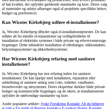
af høj kvalitet, der opfylder gældende standarder og krav. Deres valg
af materialer og udstyr afhænger også af projektets specifikke behov,
budget og præferencer.
Kan Wicotec Kirkebjerg udføre el-installationer?
Ja, Wicotec Kirkebjerg tilbyder også el-installationstjenester. De kan
udføre alt fra mindre el-reparationer og vedligeholdelse til
installation af elektriske systemer i både private og erhvervsmæssige
bygninger. Dette inkluderer installation af elledninger, stikkontakter,
belysningssystemer og sikkerhedssystemer.
Har Wicotec Kirkebjerg erfaring med sanitære
installationer?
Ja, Wicotec Kirkebjerg har stor erfaring inden for sanitære
installationer. De kan hjælpe med installation, reparation eller
udskiftning af sanitære anlæg som f.eks. toilettet, vandhaner,
brusehoveder og rørsystemer. Deres ekspertise dækker både private
boliger og kommercielle bygninger, og de sikrer, at installationerne
opfylder de nødvendige standarder og krav.
Andre populære artikler:
Jyske Forsikring Kontakt: Alt du behøver
at vide
•
En guide til Reepay kontakt
•
E-vaskeri Nortec Kontakt: