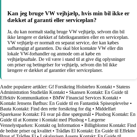
Kan jeg bruge VW vejhjælp, hvis min bil ikke er
dækket af garanti eller serviceplan?
Ja, du kan normalt stadig bruge VW vejhjælp, selvom din bil
ikke længere er dækket af fabriksgarantien eller en serviceplan.
VW vejhjælp er normalt en separat service, der kan købes
uafhængigt af garantien. Du skal blot kontakte VW eller din
lokale VW-forhandler og anmode om at købe en
vejhjælpsaftale. De vil være i stand til at give dig oplysninger
om priser og betingelser for vejhjælp, selvom din bil ikke
længere er dækket af garantier eller serviceplaner.
Andre populære artikler:
Gf Forsikring Holstebro Kontakt
•
Statens
Administration Studielån Kontakt
•
Skansen Kontakt: En Guide til
Effektiv Kommunikation
•
BMW Financial Services Kontakt
•
Kontakt Jensens Bøfhus: En Guide til en Fantastisk Spiseoplevelse
•
Bauta Kontakt: Find den rette forsikring for dig
•
Middelfart
Sparekasse Kontakt: Få svar på dine spørgsmål
•
Plusbog Kontakt: En
Guide til at Komme i Kontakt med Plusbog
•
Lægerne
Vennelystparken: Kontakt og Information
•
Billigblomst Kontakt: Find
de bedste priser og kvalitet
•
Trådløs El Kontakt: En Guide til Effektiv
Brug af Trådløs El
•
Lokalavisen Assens Kontakt: En Guide til