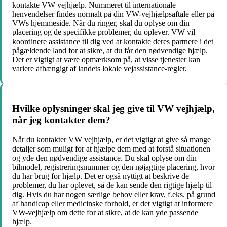
kontakte VW vejhjælp. Nummeret til internationale
henvendelser findes normalt på din VW-vejhjælpsaftale eller på
VWs hjemmeside. Når du ringer, skal du oplyse om din
placering og de specifikke problemer, du oplever. VW vil
koordinere assistance til dig ved at kontakte deres partnere i det
pågældende land for at sikre, at du får den nødvendige hjælp.
Det er vigtigt at være opmærksom på, at visse tjenester kan
variere afhængigt af landets lokale vejassistance-regler.
Hvilke oplysninger skal jeg give til VW vejhjælp,
når jeg kontakter dem?
Når du kontakter VW vejhjælp, er det vigtigt at give så mange
detaljer som muligt for at hjælpe dem med at forstå situationen
og yde den nødvendige assistance. Du skal oplyse om din
bilmodel, registreringsnummer og den nøjagtige placering, hvor
du har brug for hjælp. Det er også nyttigt at beskrive de
problemer, du har oplevet, så de kan sende den rigtige hjælp til
dig. Hvis du har nogen særlige behov eller krav, f.eks. på grund
af handicap eller medicinske forhold, er det vigtigt at informere
VW-vejhjælp om dette for at sikre, at de kan yde passende
hjælp.