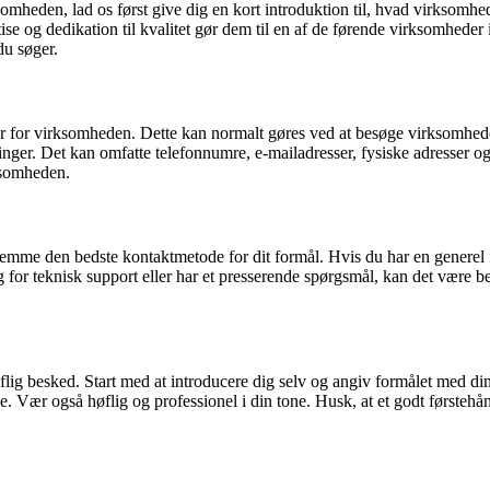
ksomheden, lad os først give dig en kort introduktion til, hvad virksom
ise og dedikation til kvalitet gør dem til en af de førende virksomhede
du søger.
ger for virksomheden. Dette kan normalt gøres ved at besøge virksomhed
ger. Det kan omfatte telefonnumre, e-mailadresser, fysiske adresser og 
ksomheden.
stemme den bedste kontaktmetode for dit formål. Hvis du har en generel 
 for teknisk support eller har et presserende spørgsmål, kan det være be
flig besked. Start med at introducere dig selv og angiv formålet med di
 Vær også høflig og professionel i din tone. Husk, at et godt førstehå