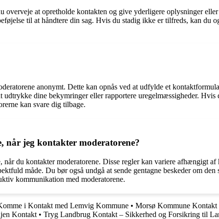
 du overveje at opretholde kontakten og give yderligere oplysninger ell
 beføjelse til at håndtere din sag. Hvis du stadig ikke er tilfreds, kan 
moderatorene anonymt. Dette kan opnås ved at udfylde et kontaktformular
 udtrykke dine bekymringer eller rapportere uregelmæssigheder. Hvis d
orerne kan svare dig tilbage.
lge, når jeg kontakter moderatorene?
følge, når du kontakter moderatorene. Disse regler kan variere afhængigt
spektfuld måde. Du bør også undgå at sende gentagne beskeder om den s
roduktiv kommunikation med moderatorene.
t Komme i Kontakt med Lemvig Kommune
•
Morsø Kommune Kontakt
njen Kontakt
•
Tryg Landbrug Kontakt – Sikkerhed og Forsikring til L