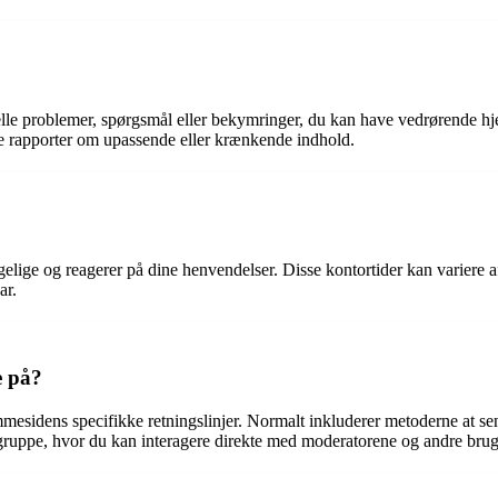
e problemer, spørgsmål eller bekymringer, du kan have vedrørende hjem
le rapporter om upassende eller krænkende indhold.
ængelige og reagerer på dine henvendelser. Disse kontortider kan variere
ar.
e på?
idens specifikke retningslinjer. Normalt inkluderer metoderne at send
gruppe, hvor du kan interagere direkte med moderatorene og andre brug