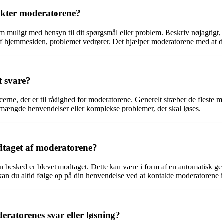
takter moderatorene?
m muligt med hensyn til dit spørgsmål eller problem. Beskriv nøjagtigt, 
 af hjemmesiden, problemet vedrører. Det hjælper moderatorene med at d
t svare?
rne, der er til rådighed for moderatorene. Generelt stræber de fleste m
or mængde henvendelser eller komplekse problemer, der skal løses.
dtaget af moderatorene?
n besked er blevet modtaget. Dette kan være i form af en automatisk gen
kan du altid følge op på din henvendelse ved at kontakte moderatorene ig
deratorenes svar eller løsning?