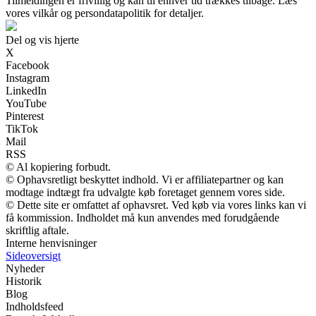
Tilmeldingen er frivillig og kan til enhver tid trækkes tilbage. Læs
vores vilkår og persondatapolitik for detaljer.
Del og vis hjerte
X
Facebook
Instagram
LinkedIn
YouTube
Pinterest
TikTok
Mail
RSS
© Al kopiering forbudt.
© Ophavsretligt beskyttet indhold. Vi er affiliatepartner og kan
modtage indtægt fra udvalgte køb foretaget gennem vores side.
© Dette site er omfattet af ophavsret. Ved køb via vores links kan vi
få kommission. Indholdet må kun anvendes med forudgående
skriftlig aftale.
Interne henvisninger
Sideoversigt
Nyheder
Historik
Blog
Indholdsfeed