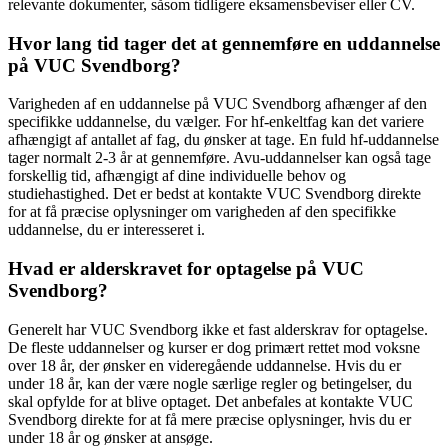
relevante dokumenter, såsom tidligere eksamensbeviser eller CV.
Hvor lang tid tager det at gennemføre en uddannelse
på VUC Svendborg?
Varigheden af ​​en uddannelse på VUC Svendborg afhænger af den
specifikke uddannelse, du vælger. For hf-enkeltfag kan det variere
afhængigt af antallet af fag, du ønsker at tage. En fuld hf-uddannelse
tager normalt 2-3 år at gennemføre. Avu-uddannelser kan også tage
forskellig tid, afhængigt af dine individuelle behov og
studiehastighed. Det er bedst at kontakte VUC Svendborg direkte
for at få præcise oplysninger om varigheden af ​​den specifikke
uddannelse, du er interesseret i.
Hvad er alderskravet for optagelse på VUC
Svendborg?
Generelt har VUC Svendborg ikke et fast alderskrav for optagelse.
De fleste uddannelser og kurser er dog primært rettet mod voksne
over 18 år, der ønsker en videregående uddannelse. Hvis du er
under 18 år, kan der være nogle særlige regler og betingelser, du
skal opfylde for at blive optaget. Det anbefales at kontakte VUC
Svendborg direkte for at få mere præcise oplysninger, hvis du er
under 18 år og ønsker at ansøge.