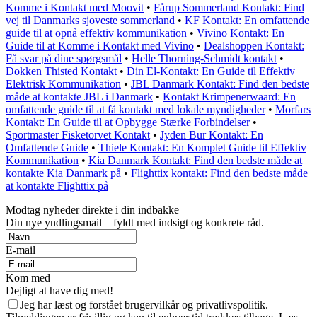
Komme i Kontakt med Moovit
•
Fårup Sommerland Kontakt: Find
vej til Danmarks sjoveste sommerland
•
KF Kontakt: En omfattende
guide til at opnå effektiv kommunikation
•
Vivino Kontakt: En
Guide til at Komme i Kontakt med Vivino
•
Dealshoppen Kontakt:
Få svar på dine spørgsmål
•
Helle Thorning-Schmidt kontakt
•
Dokken Thisted Kontakt
•
Din El-Kontakt: En Guide til Effektiv
Elektrisk Kommunikation
•
JBL Danmark Kontakt: Find den bedste
måde at kontakte JBL i Danmark
•
Kontakt Krimpenerwaard: En
omfattende guide til at få kontakt med lokale myndigheder
•
Morfars
Kontakt: En Guide til at Opbygge Stærke Forbindelser
•
Sportmaster Fisketorvet Kontakt
•
Jyden Bur Kontakt: En
Omfattende Guide
•
Thiele Kontakt: En Komplet Guide til Effektiv
Kommunikation
•
Kia Danmark Kontakt: Find den bedste måde at
kontakte Kia Danmark på
•
Flighttix kontakt: Find den bedste måde
at kontakte Flighttix på
Modtag nyheder direkte i din indbakke
Din nye yndlingsmail – fyldt med indsigt og konkrete råd.
E-mail
Kom med
Dejligt at have dig med!
Jeg har læst og forstået brugervilkår og privatlivspolitik.