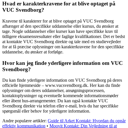
Hvad er karakterkravene for at blive optaget på
VUC Svendborg?
Kravene til karakterer for at blive optaget på VUC Svendborg
afhænger af den specifikke uddannelse eller kursus, du ønsker at
tage. Nogle uddannelser eller kurser kan have specifikke krav til
tidligere eksamensresultater eller faglige kvalifikationer. Det er bedst
at kontakte VUC Svendborg direkte og tale med en studievejleder
for at få præcise oplysninger om karakterkravene for den specifikke
uddannelse, du ønsker at forfølge.
Hvor kan jeg finde yderligere information om VUC
Svendborg?
Du kan finde yderligere information om VUC Svendborg på deres
officielle hjemmeside – www.vucsvendborg.dk. Her kan du finde
oplysninger om deres uddannelser, ansøgningsprocessen,
kontaktoplysninger og eventuelle kommende informationsmøder
eller åbent hus-arrangementer. Du kan også kontakte VUC
Svendborg direkte via telefon eller e-mail, hvis du har specifikke
spørgsmål eller behov for yderligere information.
Andre populære artikler:
Guide til Arket Kontakt: Hvordan du opnår
effektiv kommunikation
•
Moovit Kontakt: Din Vejledning til at