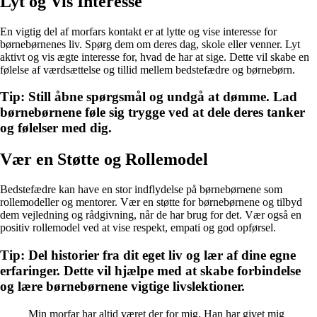
Lyt og Vis Interesse
En vigtig del af morfars kontakt er at lytte og vise interesse for
børnebørnenes liv. Spørg dem om deres dag, skole eller venner. Lyt
aktivt og vis ægte interesse for, hvad de har at sige. Dette vil skabe en
følelse af værdsættelse og tillid mellem bedstefædre og børnebørn.
Tip: Still åbne spørgsmål og undgå at dømme. Lad
børnebørnene føle sig trygge ved at dele deres tanker
og følelser med dig.
Vær en Støtte og Rollemodel
Bedstefædre kan have en stor indflydelse på børnebørnene som
rollemodeller og mentorer. Vær en støtte for børnebørnene og tilbyd
dem vejledning og rådgivning, når de har brug for det. Vær også en
positiv rollemodel ved at vise respekt, empati og god opførsel.
Tip: Del historier fra dit eget liv og lær af dine egne
erfaringer. Dette vil hjælpe med at skabe forbindelse
og lære børnebørnene vigtige livslektioner.
Min morfar har altid været der for mig. Han har givet mig