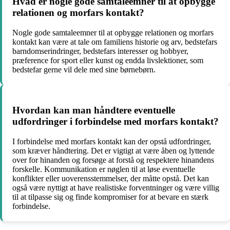
Hvad er nogle gode samtaleemner til at opbygge
relationen og morfars kontakt?
Nogle gode samtaleemner til at opbygge relationen og morfars
kontakt kan være at tale om familiens historie og arv, bedstefars
barndomserindringer, bedstefars interesser og hobbyer,
præference for sport eller kunst og endda livslektioner, som
bedstefar gerne vil dele med sine børnebørn.
Hvordan kan man håndtere eventuelle
udfordringer i forbindelse med morfars kontakt?
I forbindelse med morfars kontakt kan der opstå udfordringer,
som kræver håndtering. Det er vigtigt at være åben og lyttende
over for hinanden og forsøge at forstå og respektere hinandens
forskelle. Kommunikation er nøglen til at løse eventuelle
konflikter eller uoverensstemmelser, der måtte opstå. Det kan
også være nyttigt at have realistiske forventninger og være villig
til at tilpasse sig og finde kompromiser for at bevare en stærk
forbindelse.