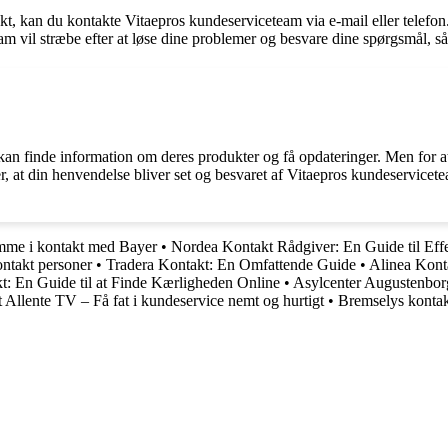
kt, kan du kontakte Vitaepros kundeserviceteam via e-mail eller telefon
am vil stræbe efter at løse dine problemer og besvare dine spørgsmål, s
 kan finde information om deres produkter og få opdateringer. Men for at
, at din henvendelse bliver set og besvaret af Vitaepros kundeservicetea
omme i kontakt med Bayer
•
Nordea Kontakt Rådgiver: En Guide til Ef
ontakt personer
•
Tradera Kontakt: En Omfattende Guide
•
Alinea Kont
t: En Guide til at Finde Kærligheden Online
•
Asylcenter Augustenbor
 Allente TV – Få fat i kundeservice nemt og hurtigt
•
Bremselys kontak