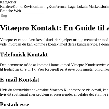
Kategorier
Karriere
Kontor
Revision
Læring
Konferencer
Lager
Lokaler
Markedsføri
Branche Web
Vitaepro Kontakt: En Guide til
Vitaepro er et populært kosttilskud, der hjælper mange mennesker med a
vide, hvordan du kan komme i kontakt med deres kundeservice. I denne g
Telefonisk Kontakt
Den nemmeste måde at komme i kontakt med Vitaepro Kundeservice er 
til fredag ​​fra kl. 9 til 17. Vær forberedt på at give oplysninger om di
E-mail Kontakt
Hvis du foretrækker at kontakte Vitaepro Kundeservice via e-mail, kan 
hvis dit spørgsmål eller problem er presserende, anbefales det at ringe i 
Postadresse