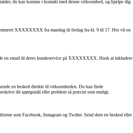
lige måder, du kan komme i kontakt med denne virksomhed, og hjælpe dig
ummeret XXXXXXXX fra mandag til fredag ​​fra kl. 9 til 17. Her vil en
sende en email til deres kundeservice på XXXXXXXX. Husk at inkludere
 sende en besked direkte til virksomheden. Du kan finde
eskrive dit spørgsmål eller problem så præcist som muligt.
platforme som Facebook, Instagram og Twitter. Send dem en besked eller