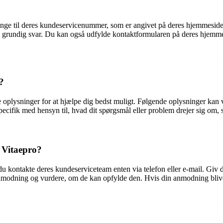
inge til deres kundeservicenummer, som er angivet på deres hjemmeside,
g grundig svar. Du kan også udfylde kontaktformularen på deres hjemmes
?
 oplysninger for at hjælpe dig bedst muligt. Følgende oplysninger kan væ
ecifik med hensyn til, hvad dit spørgsmål eller problem drejer sig om, 
 Vitaepro?
 du kontakte deres kundeserviceteam enten via telefon eller e-mail. Gi
anmodning og vurdere, om de kan opfylde den. Hvis din anmodning bliver