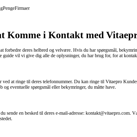
ng
Penge
Firmaer
 at Komme i Kontakt med Vitaep
t forbedre deres helbred og velvære. Hvis du har spørgsmål, bekymringer
uide vil vi give dig alle de oplysninger, du har brug for, for at konta
ved at ringe til deres telefonnummer. Du kan ringe til Vitaepro Kun
t køb og eventuelle spørgsmål eller bekymringer, du måtte have.
du sende en besked til deres e-mail-adresse: kontakt@vitaepro.com. Vær
stedet.