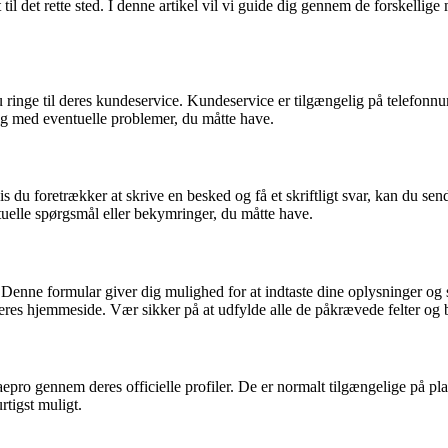
til det rette sted. I denne artikel vil vi guide dig gennem de forskel
 ringe til deres kundeservice. Kundeservice er tilgængelig på telefonn
ig med eventuelle problemer, du måtte have.
du foretrækker at skrive en besked og få et skriftligt svar, kan du 
tuelle spørgsmål eller bekymringer, du måtte have.
 Denne formular giver dig mulighed for at indtaste dine oplysninger og
res hjemmeside. Vær sikker på at udfylde alle de påkrævede felter og b
taepro gennem deres officielle profiler. De er normalt tilgængelige på 
tigst muligt.