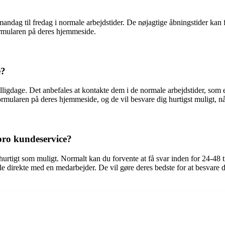
mandag til fredag i normale arbejdstider. De nøjagtige åbningstider ka
ormularen på deres hjemmeside.
e?
lligdage. Det anbefales at kontakte dem i de normale arbejdstider, som
rmularen på deres hjemmeside, og de vil besvare dig hurtigst muligt, når
epro kundeservice?
urtigt som muligt. Normalt kan du forvente at få svar inden for 24-48 ti
e direkte med en medarbejder. De vil gøre deres bedste for at besvare di