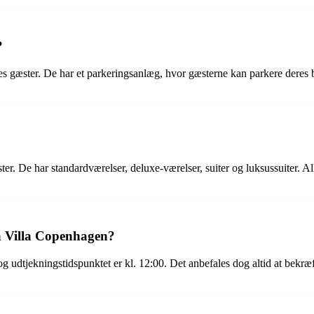
?
res gæster. De har et parkeringsanlæg, hvor gæsterne kan parkere deres
ster. De har standardværelser, deluxe-værelser, suiter og luksussuiter. A
å Villa Copenhagen?
g udtjekningstidspunktet er kl. 12:00. Det anbefales dog altid at bekræf