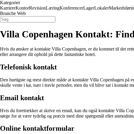
Kategorier
Karriere
Kontor
Revision
Læring
Konferencer
Lager
Lokaler
Markedsføri
Branche Web
Villa Copenhagen Kontakt: Find
Hvis du ønsker at kontakte Villa Copenhagen, er du kommet til det rett
eller arrangere dit ophold på dette fantastiske hotel.
Telefonisk kontakt
Den hurtigste og mest direkte måde at kontakte Villa Copenhagen på er
skulle vente i kø, især i travle perioder, men du vil blive sat i kontakt m
Email kontakt
Hvis du foretrækker at skrive en email, kan du også kontakte Villa Co
sørge for at være tydelig og præcis med dine spørgsmål eller anmodning
Online kontaktformular