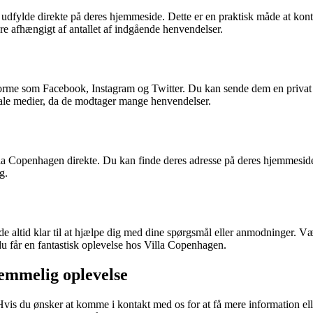
udfylde direkte på deres hjemmeside. Dette er en praktisk måde at kont
re afhængigt af antallet af indgående henvendelser.
forme som Facebook, Instagram og Twitter. Du kan sende dem en privat b
ale medier, da de modtager mange henvendelser.
la Copenhagen direkte. Du kan finde deres adresse på deres hjemmeside.
g.
 altid klar til at hjælpe dig med dine spørgsmål eller anmodninger. Vær
 du får en fantastisk oplevelse hos Villa Copenhagen.
lemmelig oplevelse
vis du ønsker at komme i kontakt med os for at få mere information elle