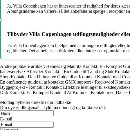
Ja, Villa Copenhagen har et fitnesscenter til rådighed for deres gæs
Åbningstiderne kan variere, så det anbefales at spørge i receptione
Tilbyder Villa Copenhagen udflugtsmuligheder eller
Ja, Villa Copenhagen kan hjælpe med at arrangere udflugter eller tu
og billetter. Det anbefales at diskutere dine interesser og ønsker med
Andre populære artikler:
Hennes og Mauritz Kontakt: En Komplet Guid
badeværelse
•
Afbryder Kontakt – En Guide til Tænd og Sluk Kontakt
Shop Kontakt: Den Ultimative Guide til at Komme i Kontakt med Co
En omfattende guide til at kontakte GMX support
•
Rockwool Kontakt: 
Byggeprojekt
•
Rentokil Kontakt: Effektive løsninger til skadedyrsbe
Dkb Kontakt: En Komplet Guide til At Komme i Kontakt med Dansk
Modtag nyheder direkte i din indbakke
Din nye yndlingsmail – fyldt med indsigt og konkrete råd.
E-mail