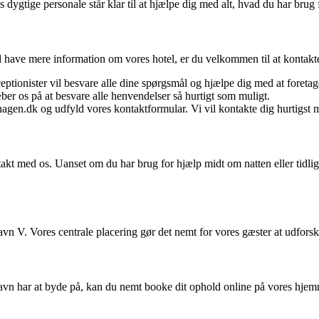
 dygtige personale står klar til at hjælpe dig med alt, hvad du har brug 
vil have mere information om vores hotel, er du velkommen til at kontak
ptionister vil besvare alle dine spørgsmål og hjælpe dig med at foretag
r os på at besvare alle henvendelser så hurtigt som muligt.
n.dk og udfyld vores kontaktformular. Vi vil kontakte dig hurtigst m
akt med os. Uanset om du har brug for hjælp midt om natten eller tidligt
n V. Vores centrale placering gør det nemt for vores gæster at udfor
n har at byde på, kan du nemt booke dit ophold online på vores hjemmes