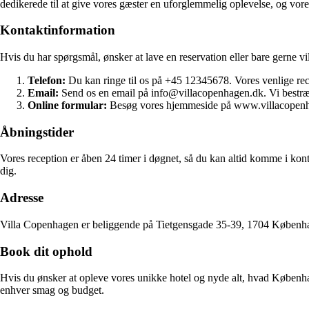
dedikerede til at give vores gæster en uforglemmelig oplevelse, og vores
Kontaktinformation
Hvis du har spørgsmål, ønsker at lave en reservation eller bare gerne 
Telefon:
Du kan ringe til os på +45 12345678. Vores venlige rece
Email:
Send os en email på info@villacopenhagen.dk. Vi bestræbe
Online formular:
Besøg vores hjemmeside på www.villacopenhage
Åbningstider
Vores reception er åben 24 timer i døgnet, så du kan altid komme i kont
dig.
Adresse
Villa Copenhagen er beliggende på Tietgensgade 35-39, 1704 Københav
Book dit ophold
Hvis du ønsker at opleve vores unikke hotel og nyde alt, hvad Københav
enhver smag og budget.