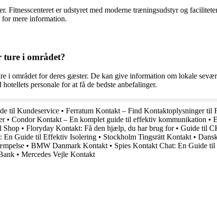
ter. Fitnesscenteret er udstyret med moderne træningsudstyr og facilitet
n for mere information.
 ture i området?
re i området for deres gæster. De kan give information om lokale seværd
 hotellets personale for at få de bedste anbefalinger.
e til Kundeservice
•
Ferratum Kontakt – Find Kontaktoplysninger til
er
•
Condor Kontakt – En komplet guide til effektiv kommunikation
•
E
ol Shop
•
Floryday Kontakt: Få den hjælp, du har brug for
•
Guide til C
En Guide til Effektiv Isolering
•
Stockholm Tingsrätt Kontakt
•
Dansk 
kæmpelse
•
BMW Danmark Kontakt
•
Spies Kontakt Chat: En Guide ti
 Bank
•
Mercedes Vejle Kontakt