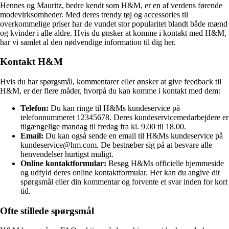
Hennes og Mauritz, bedre kendt som H&M, er en af verdens førende
modevirksomheder. Med deres trendy tøj og accessories til
overkommelige priser har de vundet stor popularitet blandt både mænd
og kvinder i alle aldre. Hvis du ønsker at komme i kontakt med H&M,
har vi samlet al den nødvendige information til dig her.
Kontakt H&M
Hvis du har spørgsmål, kommentarer eller ønsker at give feedback til
H&M, er der flere måder, hvorpå du kan komme i kontakt med dem:
Telefon:
Du kan ringe til H&Ms kundeservice på
telefonnummeret 12345678. Deres kundeservicemedarbejdere er
tilgængelige mandag til fredag ​​fra kl. 9.00 til 18.00.
Email:
Du kan også sende en email til H&Ms kundeservice på
kundeservice@hm.com. De bestræber sig på at besvare alle
henvendelser hurtigst muligt.
Online kontaktformular:
Besøg H&Ms officielle hjemmeside
og udfyld deres online kontaktformular. Her kan du angive dit
spørgsmål eller din kommentar og forvente et svar inden for kort
tid.
Ofte stillede spørgsmål