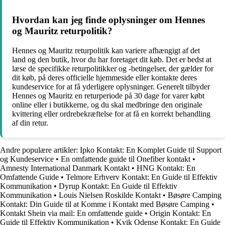
Hvordan kan jeg finde oplysninger om Hennes
og Mauritz returpolitik?
Hennes og Mauritz returpolitik kan variere afhængigt af det
land og den butik, hvor du har foretaget dit køb. Det er bedst at
læse de specifikke returpolitikker og -betingelser, der gælder for
dit køb, på deres officielle hjemmeside eller kontakte deres
kundeservice for at få yderligere oplysninger. Generelt tilbyder
Hennes og Mauritz en returperiode på 30 dage for varer købt
online eller i butikkerne, og du skal medbringe den originale
kvittering eller ordrebekræftelse for at få en korrekt behandling
af din retur.
Andre populære artikler:
Ipko Kontakt: En Komplet Guide til Support
og Kundeservice
•
En omfattende guide til Onefiber kontakt
•
Amnesty International Danmark Kontakt
•
HNG Kontakt: En
Omfattende Guide
•
Telmore Erhverv Kontakt: En Guide til Effektiv
Kommunikation
•
Dyrup Kontakt: En Guide til Effektiv
Kommunikation
•
Louis Nielsen Roskilde Kontakt
•
Bøsøre Camping
Kontakt: Din Guide til at Komme i Kontakt med Bøsøre Camping
•
Kontakt Shein via mail: En omfattende guide
•
Origin Kontakt: En
Guide til Effektiv Kommunikation
•
Kvik Odense Kontakt: En Guide