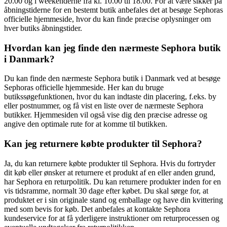
20.00 og i weekenderne fra kl. 10.00 til 18.00. For at være sikker på
åbningstiderne for en bestemt butik anbefales det at besøge Sephoras
officielle hjemmeside, hvor du kan finde præcise oplysninger om
hver butiks åbningstider.
Hvordan kan jeg finde den nærmeste Sephora butik
i Danmark?
Du kan finde den nærmeste Sephora butik i Danmark ved at besøge
Sephoras officielle hjemmeside. Her kan du bruge
butikssøgefunktionen, hvor du kan indtaste din placering, f.eks. by
eller postnummer, og få vist en liste over de nærmeste Sephora
butikker. Hjemmesiden vil også vise dig den præcise adresse og
angive den optimale rute for at komme til butikken.
Kan jeg returnere købte produkter til Sephora?
Ja, du kan returnere købte produkter til Sephora. Hvis du fortryder
dit køb eller ønsker at returnere et produkt af en eller anden grund,
har Sephora en returpolitik. Du kan returnere produkter inden for en
vis tidsramme, normalt 30 dage efter købet. Du skal sørge for, at
produktet er i sin originale stand og emballage og have din kvittering
med som bevis for køb. Det anbefales at kontakte Sephora
kundeservice for at få yderligere instruktioner om returprocessen og