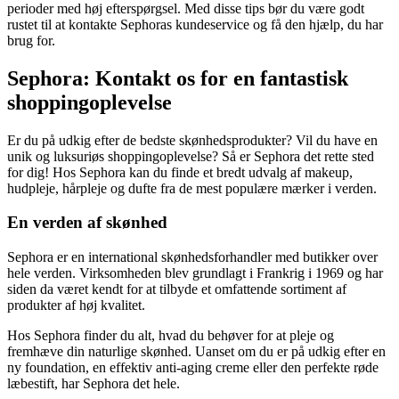
perioder med høj efterspørgsel. Med disse tips bør du være godt
rustet til at kontakte Sephoras kundeservice og få den hjælp, du har
brug for.
Sephora: Kontakt os for en fantastisk
shoppingoplevelse
Er du på udkig efter de bedste skønhedsprodukter? Vil du have en
unik og luksuriøs shoppingoplevelse? Så er Sephora det rette sted
for dig! Hos Sephora kan du finde et bredt udvalg af makeup,
hudpleje, hårpleje og dufte fra de mest populære mærker i verden.
En verden af skønhed
Sephora er en international skønhedsforhandler med butikker over
hele verden. Virksomheden blev grundlagt i Frankrig i 1969 og har
siden da været kendt for at tilbyde et omfattende sortiment af
produkter af høj kvalitet.
Hos Sephora finder du alt, hvad du behøver for at pleje og
fremhæve din naturlige skønhed. Uanset om du er på udkig efter en
ny foundation, en effektiv anti-aging creme eller den perfekte røde
læbestift, har Sephora det hele.