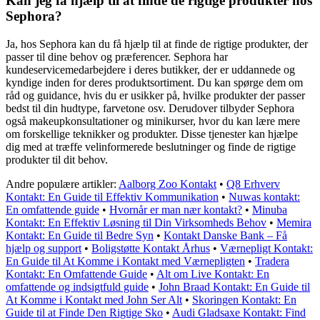
Kan jeg få hjælp til at finde de rigtige produkter hos
Sephora?
Ja, hos Sephora kan du få hjælp til at finde de rigtige produkter, der
passer til dine behov og præferencer. Sephora har
kundeservicemedarbejdere i deres butikker, der er uddannede og
kyndige inden for deres produktsortiment. Du kan spørge dem om
råd og guidance, hvis du er usikker på, hvilke produkter der passer
bedst til din hudtype, farvetone osv. Derudover tilbyder Sephora
også makeupkonsultationer og minikurser, hvor du kan lære mere
om forskellige teknikker og produkter. Disse tjenester kan hjælpe
dig med at træffe velinformerede beslutninger og finde de rigtige
produkter til dit behov.
Andre populære artikler:
Aalborg Zoo Kontakt
•
Q8 Erhverv
Kontakt: En Guide til Effektiv Kommunikation
•
Nuwas kontakt:
En omfattende guide
•
Hvornår er man nær kontakt?
•
Minuba
Kontakt: En Effektiv Løsning til Din Virksomheds Behov
•
Memira
Kontakt: En Guide til Bedre Syn
•
Kontakt Danske Bank – Få
hjælp og support
•
Boligstøtte Kontakt Århus
•
Værnepligt Kontakt:
En Guide til At Komme i Kontakt med Værnepligten
•
Tradera
Kontakt: En Omfattende Guide
•
Alt om Live Kontakt: En
omfattende og indsigtfuld guide
•
John Braad Kontakt: En Guide til
At Komme i Kontakt med John Ser Alt
•
Skoringen Kontakt: En
Guide til at Finde Den Rigtige Sko
•
Audi Gladsaxe Kontakt: Find