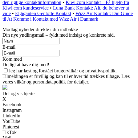
den rigtige kontaktinformation
•
Kiwi.com kontakt – Få hjælp fra
Kiwi.com kundeservice
•
Luna Bank Kontakt: Alt, du behøver at
vide
•
Elgiganten Gentofte Kontakt
•
Wizz Air Kontakt: Din Guide
til At Komme i Kontakt med Wizz Air i Danmark
Modtag nyheder direkte i din indbakke
Din nye yndlingsmail – fyldt med indsigt og konkrete råd.
E-mail
Kom med
Dejligt at have dig med!
Jeg har læst og forstået brugervilkår og privatlivspolitik.
Tilmeldingen er frivillig og kan til enhver tid trækkes tilbage. Læs
vores vilkår og persondatapolitik for detaljer.
Del og vis hjerte
X
Facebook
Instagram
LinkedIn
YouTube
Pinterest
TikTok
Mail