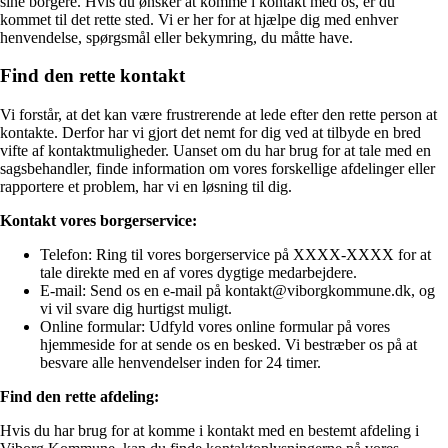
sine borgere. Hvis du ønsker at komme i kontakt med os, er du
kommet til det rette sted. Vi er her for at hjælpe dig med enhver
henvendelse, spørgsmål eller bekymring, du måtte have.
Find den rette kontakt
Vi forstår, at det kan være frustrerende at lede efter den rette person at
kontakte. Derfor har vi gjort det nemt for dig ved at tilbyde en bred
vifte af kontaktmuligheder. Uanset om du har brug for at tale med en
sagsbehandler, finde information om vores forskellige afdelinger eller
rapportere et problem, har vi en løsning til dig.
Kontakt vores borgerservice:
Telefon: Ring til vores borgerservice på XXXX-XXXX for at
tale direkte med en af vores dygtige medarbejdere.
E-mail: Send os en e-mail på kontakt@viborgkommune.dk, og
vi vil svare dig hurtigst muligt.
Online formular: Udfyld vores online formular på vores
hjemmeside for at sende os en besked. Vi bestræber os på at
besvare alle henvendelser inden for 24 timer.
Find den rette afdeling:
Hvis du har brug for at komme i kontakt med en bestemt afdeling i