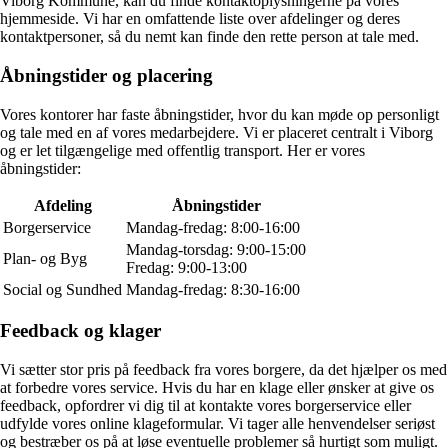
Viborg Kommune, kan du finde kontaktoplysningerne på vores
hjemmeside. Vi har en omfattende liste over afdelinger og deres
kontaktpersoner, så du nemt kan finde den rette person at tale med.
Åbningstider og placering
Vores kontorer har faste åbningstider, hvor du kan møde op personligt
og tale med en af vores medarbejdere. Vi er placeret centralt i Viborg
og er let tilgængelige med offentlig transport. Her er vores
åbningstider:
Afdeling
Åbningstider
Borgerservice
Mandag-fredag: 8:00-16:00
Mandag-torsdag: 9:00-15:00
Plan- og Byg
Fredag: 9:00-13:00
Social og Sundhed
Mandag-fredag: 8:30-16:00
Feedback og klager
Vi sætter stor pris på feedback fra vores borgere, da det hjælper os med
at forbedre vores service. Hvis du har en klage eller ønsker at give os
feedback, opfordrer vi dig til at kontakte vores borgerservice eller
udfylde vores online klageformular. Vi tager alle henvendelser seriøst
og bestræber os på at løse eventuelle problemer så hurtigt som muligt.