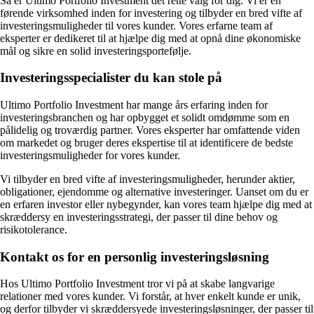
Så er Ultimo Portfolio Investment det rette valg for dig. Vi er en
førende virksomhed inden for investering og tilbyder en bred vifte af
investeringsmuligheder til vores kunder. Vores erfarne team af
eksperter er dedikeret til at hjælpe dig med at opnå dine økonomiske
mål og sikre en solid investeringsportefølje.
Investeringsspecialister du kan stole på
Ultimo Portfolio Investment har mange års erfaring inden for
investeringsbranchen og har opbygget et solidt omdømme som en
pålidelig og troværdig partner. Vores eksperter har omfattende viden
om markedet og bruger deres ekspertise til at identificere de bedste
investeringsmuligheder for vores kunder.
Vi tilbyder en bred vifte af investeringsmuligheder, herunder aktier,
obligationer, ejendomme og alternative investeringer. Uanset om du er
en erfaren investor eller nybegynder, kan vores team hjælpe dig med at
skræddersy en investeringsstrategi, der passer til dine behov og
risikotolerance.
Kontakt os for en personlig investeringsløsning
Hos Ultimo Portfolio Investment tror vi på at skabe langvarige
relationer med vores kunder. Vi forstår, at hver enkelt kunde er unik,
og derfor tilbyder vi skræddersyede investeringsløsninger, der passer til