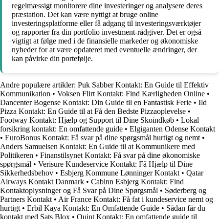
regelmæssigt monitorere dine investeringer og analysere deres
præstation. Det kan være nyttigt at bruge online
investeringsplatforme eller få adgang til investeringsværktøjer
og rapporter fra din portfolio investment-rådgiver. Det er også
vigtigt at følge med i de finansielle markeder og økonomiske
nyheder for at være opdateret med eventuelle ændringer, der
kan påvirke din portefølje.
Andre populære artikler:
Puk Sabber Kontakt: En Guide til Effektiv
Kommunikation
•
Voksen Flirt Kontakt: Find Kærligheden Online
•
Dancenter Bogense Kontakt: Din Guide til en Fantastisk Ferie
•
Ild
Pizza Kontakt: En Guide til at Få den Bedste Pizzaoplevelse
•
Footway Kontakt: Hjælp og Support til Dine Skoindkøb
•
Lokal
forsikring kontakt: En omfattende guide
•
Elgiganten Odense Kontakt
•
EuroBonus Kontakt: Få svar på dine spørgsmål hurtigt og nemt
•
Anders Samuelsen Kontakt: En Guide til at Kommunikere med
Politikeren
•
Finanstilsynet Kontakt: Få svar på dine økonomiske
spørgsmål
•
Verisure Kundeservice Kontakt: Få Hjælp til Dine
Sikkerhedsbehov
•
Esbjerg Kommune Lønninger Kontakt
•
Qatar
Airways Kontakt Danmark
•
Cabinn Esbjerg Kontakt: Find
Kontaktoplysninger og Få Svar på Dine Spørgsmål
•
Søderberg og
Partners Kontakt
•
Air France Kontakt: Få fat i kundeservice nemt og
hurtigt
•
Erbil Kaya Kontakt: En Omfattende Guide
•
Sådan får du
kontakt med Sats Blox
•
Quint Kontakt: En omfattende guide til