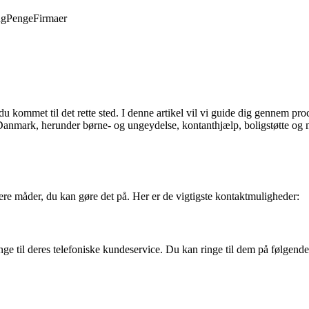
ng
Penge
Firmaer
kommet til det rette sted. I denne artikel vil vi guide dig gennem proc
 Danmark, herunder børne- og ungeydelse, kontanthjælp, boligstøtte og m
e måder, du kan gøre det på. Her er de vigtigste kontaktmuligheder:
ge til deres telefoniske kundeservice. Du kan ringe til dem på følgen