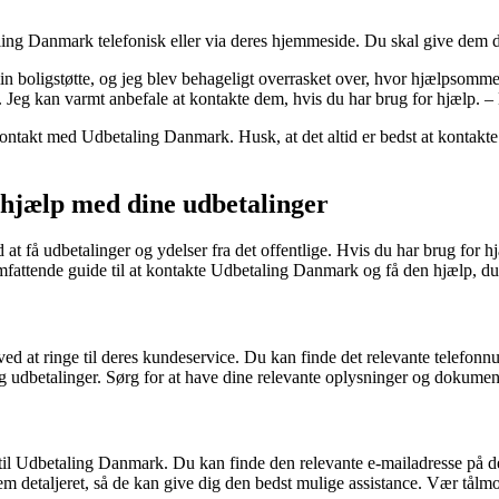
aling Danmark telefonisk eller via deres hjemmeside. Du skal give dem
 boligstøtte, og jeg blev behageligt overrasket over, hvor hjælpsomm
Jeg kan varmt anbefale at kontakte dem, hvis du har brug for hjælp. –
kontakt med Udbetaling Danmark. Husk, at det altid er bedst at kontakte
 hjælp med dine udbetalinger
t få udbetalinger og ydelser fra det offentlige. Hvis du har brug for hj
mfattende guide til at kontakte Udbetaling Danmark og få den hjælp, du 
t ringe til deres kundeservice. Du kan finde det relevante telefonnum
g udbetalinger. Sørg for at have dine relevante oplysninger og dokument
 til Udbetaling Danmark. Du kan finde den relevante e-mailadresse på d
lem detaljeret, så de kan give dig den bedst mulige assistance. Vær tålm