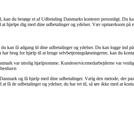
l, kan du besøge et af Udbetaling Danmarks kontorer personligt. Du kan
 til at hjælpe dig med dine udbetalinger og ydelser. Vær opmærksom på
 du kan få adgang til dine udbetalinger og ydelser. Du kan logge ind 
u har brug for hjælp til at bruge selvbetjeningsløsningerne, kan du ko
anmark var utrolig hjælpsomme. Kundeservicemedarbejderne var venlige o
København
Danmark og få hjælp med dine udbetalinger. Vælg den metode, der passe
t få de udbetalinger og ydelser, du har ret til, så tøv ikke med at kont