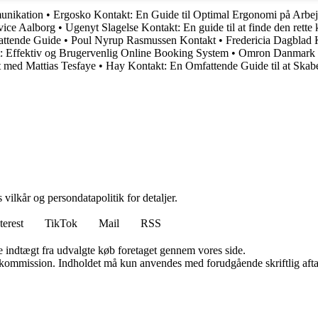
unikation
•
Ergosko Kontakt: En Guide til Optimal Ergonomi på Arbe
vice Aalborg
•
Ugenyt Slagelse Kontakt: En guide til at finde den rette
ttende Guide
•
Poul Nyrup Rasmussen Kontakt
•
Fredericia Dagblad 
: Effektiv og Brugervenlig Online Booking System
•
Omron Danmark K
t med Mattias Tesfaye
•
Hay Kontakt: En Omfattende Guide til at Skab
 vilkår og persondatapolitik for detaljer.
terest
TikTok
Mail
RSS
e indtægt fra udvalgte køb foretaget gennem vores side.
få kommission. Indholdet må kun anvendes med forudgående skriftlig afta