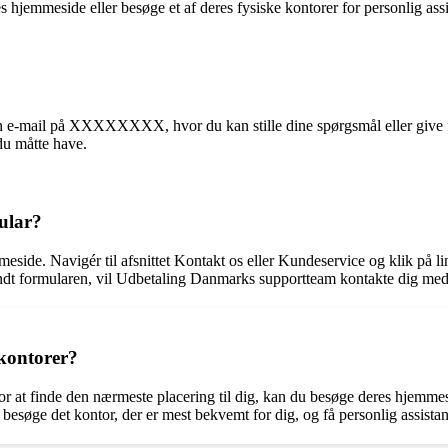
mmeside eller besøge et af deres fysiske kontorer for personlig assi
n e-mail på XXXXXXXX, hvor du kan stille dine spørgsmål eller give fe
du måtte have.
ular?
ide. Navigér til afsnittet Kontakt os eller Kundeservice og klik på li
ndt formularen, vil Udbetaling Danmarks supportteam kontakte dig med e
kontorer?
r at finde den nærmeste placering til dig, kan du besøge deres hjemmesi
 besøge det kontor, der er mest bekvemt for dig, og få personlig assista