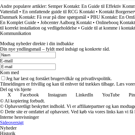
Andre populære artikler:
Semper Kontakt: En Guide til Effektiv Komm
Vattenfall
•
En omfattende guide til RCG Kontakt
•
Kontakt Borgerser
Danmark Kontakt: Få svar på dine spørgsmål
•
PBU Kontakt: En Omfa
En Komplet Guide
•
Jobcenter Aalborg Kontakt
•
Onlinebooq Kontakt
til korrekt installation og vedligeholdelse
•
Guide til at komme i kontak
Kommunikation
Modtag nyheder direkte i din indbakke
Din nye yndlingsmail – fyldt med indsigt og konkrete råd.
E-mail
Kom med
Jeg har læst og forstået brugervilkår og privatlivspolitik.
Tilmeldingen er frivillig og kan til enhver tid trækkes tilbage. Læs vores
Del og vis hjerte
X
Facebook
Instagram
LinkedIn
YouTube
Pin
© Al kopiering forbudt.
© Ophavsretligt beskyttet indhold. Vi er affiliatepartner og kan modtag
© Dette site er omfattet af ophavsret. Ved køb via vores links kan vi 
Interne henvisninger
Sideoversigt
Nyheder
Historik