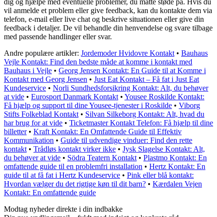
dig og hjælpe med eventuelle problemer, du måtte støde på. Hvis du
vil anmelde et problem eller give feedback, kan du kontakte dem via
telefon, e-mail eller live chat og beskrive situationen eller give din
feedback i detaljer. De vil behandle din henvendelse og svare tilbage
med passende handlinger eller svar.
Andre populære artikler:
Jordemoder Hvidovre Kontakt
•
Bauhaus
Vejle Kontakt: Find den bedste måde at komme i kontakt med
Bauhaus i Vejle
•
Georg Jensen Kontakt: En Guide til at Komme i
Kontakt med Georg Jensen
•
Just Eat Kontakt – Få fat i Just Eat
Kundeservice
•
Norli Sundhedsforsikring Kontakt: Alt, du behøver
at vide
•
Eurosport Danmark Kontakt
•
Yousee Roskilde Kontakt:
Få hjælp og support til dine Yousee-tjenester i Roskilde
•
Viborg
Stifts Folkeblad Kontakt
•
Silvan Silkeborg Kontakt: Alt, hvad du
har brug for at vide
•
Ticketmaster Kontakt Telefon: Få hjælp til dine
billetter
•
Kraft Kontakt: En Omfattende Guide til Effektiv
Kommunikation
•
Guide til udvendige vinduer: Find den rette
kontakt
•
Trådløs kontakt virker ikke
•
Jysk Slagelse Kontakt: Alt,
du behøver at vide
•
Södra Teatern Kontakt
•
Plastmo Kontakt: En
omfattende guide til en problemfri installation
•
Hertz Kontakt: En
guide til at få fat i Hertz Kundeservice
•
Pink eller blå kontakt:
Hvordan vælger du det rigtige køn til dit barn?
•
Kærdalen Vejen
Kontakt: En omfattende guide
Modtag nyheder direkte i din indbakke