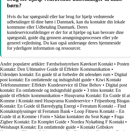
børn?
Hvis du har spørgsmål eller har brug for hjælp vedrørende
udbetalinger til dine børn i Danmark, kan du kontakte din lokale
kommune eller Udbetaling Danmark. Deres
kundeserviceafdelinger er der for at hjælpe og kan besvare dine
spørgsmål, guide dig gennem ansøgningsprocessen eller yde
generel vejledning. Du kan også undersøge deres hjemmeside
for yderligere information og ressourcer.
Andre populære artikler:
Færdselsstyrelsen Kørekort Kontakt
•
Posten
Kontakt: Den Ultimative Guide til Effektiv Kommunikation
•
Udendørs kontakt: En guide til at forbedre dit udendørs rum
•
Digital
post kontakt: En omfattende og indsigtsfuld guide
•
Kiwi Kontakt
Telefonnummer: Effektiv Kundeservice til Dine Behov
•
Digital post
kontakt: En omfattende og indsigtsfuld guide
•
3 trins kontakt: En
guide til effektiv kommunikation
•
Husqvarna Kontakt: En Guide til at
Komme i Kontakt med Husqvarna Kundeservice
•
Frijsenborg Biogas
Kontakt: En Guide til Bæredygtig Energi
•
Ferratum Kontakt – Find
Kontaktoplysninger til Ferratum Bank
•
Loop Fitness Kontakt – En
Guide til at Komme i Form
•
Sådan kontakter du Seat Køge
•
Fuga
Zigbee Kontakt: En Komplet Guide
•
Nordea Nykøbing F Kontakt
•
Weishaupt Kontakt: En omfattende guide
•
Kontakt Gribskov