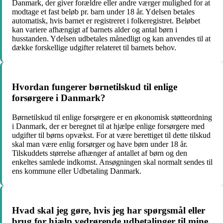
Danmark, der giver forældre eller andre værger mulighed for at
modtage et fast beløb pr. barn under 18 år. Ydelsen betales
automatisk, hvis barnet er registreret i folkeregistret. Beløbet
kan variere afhængigt af barnets alder og antal børn i
husstanden. Ydelsen udbetales månedligt og kan anvendes til at
dække forskellige udgifter relateret til barnets behov.
Hvordan fungerer børnetilskud til enlige
forsørgere i Danmark?
Børnetilskud til enlige forsørgere er en økonomisk støtteordning
i Danmark, der er beregnet til at hjælpe enlige forsørgere med
udgifter til børns opvækst. For at være berettiget til dette tilskud
skal man være enlig forsørger og have børn under 18 år.
Tilskuddets størrelse afhænger af antallet af børn og den
enkeltes samlede indkomst. Ansøgningen skal normalt sendes til
ens kommune eller Udbetaling Danmark.
Hvad skal jeg gøre, hvis jeg har spørgsmål eller
brug for hjælp vedrørende udbetalinger til mine