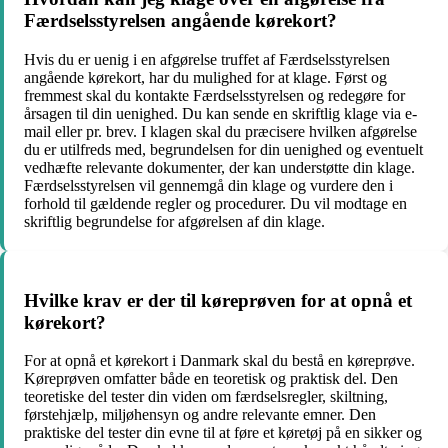
Færdselsstyrelsen angående kørekort?
Hvis du er uenig i en afgørelse truffet af Færdselsstyrelsen
angående kørekort, har du mulighed for at klage. Først og
fremmest skal du kontakte Færdselsstyrelsen og redegøre for
årsagen til din uenighed. Du kan sende en skriftlig klage via e-
mail eller pr. brev. I klagen skal du præcisere hvilken afgørelse
du er utilfreds med, begrundelsen for din uenighed og eventuelt
vedhæfte relevante dokumenter, der kan understøtte din klage.
Færdselsstyrelsen vil gennemgå din klage og vurdere den i
forhold til gældende regler og procedurer. Du vil modtage en
skriftlig begrundelse for afgørelsen af din klage.
Hvilke krav er der til køreprøven for at opnå et
kørekort?
For at opnå et kørekort i Danmark skal du bestå en køreprøve.
Køreprøven omfatter både en teoretisk og praktisk del. Den
teoretiske del tester din viden om færdselsregler, skiltning,
førstehjælp, miljøhensyn og andre relevante emner. Den
praktiske del tester din evne til at føre et køretøj på en sikker og