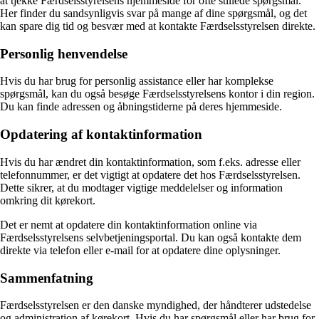
at tjekke Færdselsstyrelsens hjemmeside for ofte stillede spørgsmål.
Her finder du sandsynligvis svar på mange af dine spørgsmål, og det
kan spare dig tid og besvær med at kontakte Færdselsstyrelsen direkte.
Personlig henvendelse
Hvis du har brug for personlig assistance eller har komplekse
spørgsmål, kan du også besøge Færdselsstyrelsens kontor i din region.
Du kan finde adressen og åbningstiderne på deres hjemmeside.
Opdatering af kontaktinformation
Hvis du har ændret din kontaktinformation, som f.eks. adresse eller
telefonnummer, er det vigtigt at opdatere det hos Færdselsstyrelsen.
Dette sikrer, at du modtager vigtige meddelelser og information
omkring dit kørekort.
Det er nemt at opdatere din kontaktinformation online via
Færdselsstyrelsens selvbetjeningsportal. Du kan også kontakte dem
direkte via telefon eller e-mail for at opdatere dine oplysninger.
Sammenfatning
Færdselsstyrelsen er den danske myndighed, der håndterer udstedelse
og administration af kørekort. Hvis du har spørgsmål eller har brug for