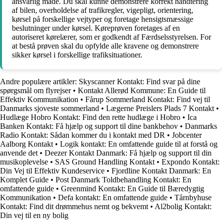
ansvarlig måde. Du skal kunne demonstrere korrekt håndtering
af bilen, overholdelse af trafikregler, vigepligt, orientering,
kørsel på forskellige vejtyper og foretage hensigtsmæssige
beslutninger under kørsel. Køreprøven foretages af en
autoriseret kørelærer, som er godkendt af Færdselsstyrelsen. For
at bestå prøven skal du opfylde alle kravene og demonstrere
sikker kørsel i forskellige trafiksituationer.
Andre populære artikler:
Skyscanner Kontakt: Find svar på dine
spørgsmål om flyrejser
•
Kontakt Allerød Kommune: En Guide til
Effektiv Kommunikation
•
Fårup Sommerland Kontakt: Find vej til
Danmarks sjoveste sommerland
•
Lægerne Preislers Plads 7 Kontakt
•
Hudlæge Hobro Kontakt: Find den rette hudlæge i Hobro
•
Ica
Banken Kontakt: Få hjælp og support til dine bankbehov
•
Danmarks
Radio Kontakt: Sådan kommer du i kontakt med DR
•
Jobcenter
Aalborg Kontakt
•
Logik kontakt: En omfattende guide til at forstå og
anvende det
•
Deezer Kontakt Danmark: Få hjælp og support til din
musikoplevelse
•
SAS Ground Handling Kontakt
•
Expondo Kontakt:
Din Vej til Effektiv Kundeservice
•
Fjordline Kontakt Danmark: En
Komplet Guide
•
Post Danmark Toldbehandling Kontakt: En
omfattende guide
•
Greenmind Kontakt: En Guide til Bæredygtig
Kommunikation
•
Defa kontakt: En omfattende guide
•
Tårnbyhuse
Kontakt: Find dit drømmehus nemt og bekvemt
•
Al2bolig Kontakt:
Din vej til en ny bolig