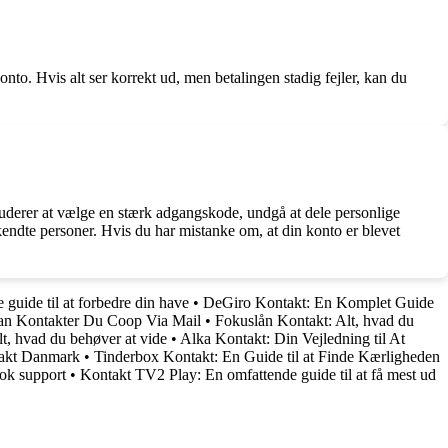
to. Hvis alt ser korrekt ud, men betalingen stadig fejler, kan du
luderer at vælge en stærk adgangskode, undgå at dele personlige
kendte personer. Hvis du har mistanke om, at din konto er blevet
uide til at forbedre din have
•
DeGiro Kontakt: En Komplet Guide
an Kontakter Du Coop Via Mail
•
Fokuslån Kontakt: Alt, hvad du
t, hvad du behøver at vide
•
Alka Kontakt: Din Vejledning til At
takt Danmark
•
Tinderbox Kontakt: En Guide til at Finde Kærligheden
ook support
•
Kontakt TV2 Play: En omfattende guide til at få mest ud