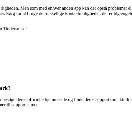
kærligheden. Men som med enhver anden app kan der opstå problemer el
r. Sørg for at bruge de forskellige kontaktmuligheder, der er tilgængelig
n Tinder-rejse!
mark?
esøge deres officielle hjemmeside og finde deres supportkontaktinform
mer til supportteamet.