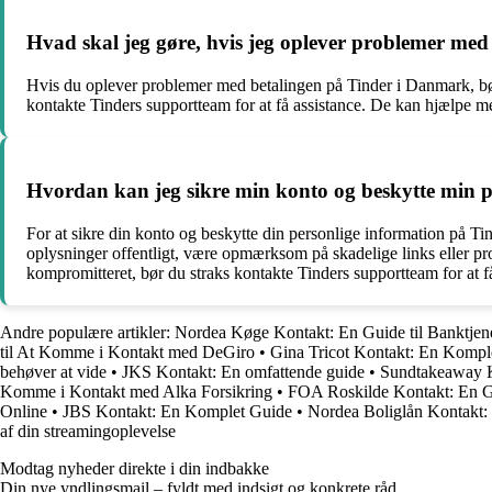
Hvad skal jeg gøre, hvis jeg oplever problemer me
Hvis du oplever problemer med betalingen på Tinder i Danmark, bør d
kontakte Tinders supportteam for at få assistance. De kan hjælpe me
Hvordan kan jeg sikre min konto og beskytte min 
For at sikre din konto og beskytte din personlige information på T
oplysninger offentligt, være opmærksom på skadelige links eller pro
kompromitteret, bør du straks kontakte Tinders supportteam for at f
Andre populære artikler:
Nordea Køge Kontakt: En Guide til Banktjen
til At Komme i Kontakt med DeGiro
•
Gina Tricot Kontakt: En Komple
behøver at vide
•
JKS Kontakt: En omfattende guide
•
Sundtakeaway Ko
Komme i Kontakt med Alka Forsikring
•
FOA Roskilde Kontakt: En G
Online
•
JBS Kontakt: En Komplet Guide
•
Nordea Boliglån Kontakt: 
af din streamingoplevelse
Modtag nyheder direkte i din indbakke
Din nye yndlingsmail – fyldt med indsigt og konkrete råd.