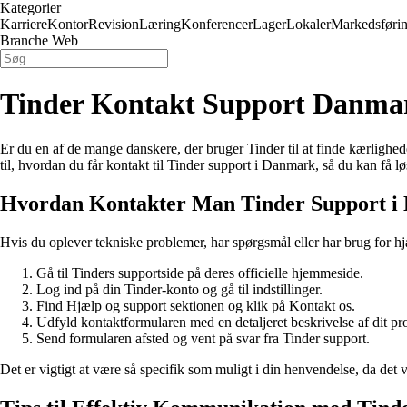
Kategorier
Karriere
Kontor
Revision
Læring
Konferencer
Lager
Lokaler
Markedsføri
Branche Web
Tinder Kontakt Support Danmark
Er du en af de mange danskere, der bruger Tinder til at finde kærlighed
til, hvordan du får kontakt til Tinder support i Danmark, så du kan få l
Hvordan Kontakter Man Tinder Support i
Hvis du oplever tekniske problemer, har spørgsmål eller har brug for h
Gå til Tinders supportside på deres officielle hjemmeside.
Log ind på din Tinder-konto og gå til indstillinger.
Find Hjælp og support sektionen og klik på Kontakt os.
Udfyld kontaktformularen med en detaljeret beskrivelse af dit pr
Send formularen afsted og vent på svar fra Tinder support.
Det er vigtigt at være så specifik som muligt i din henvendelse, da det 