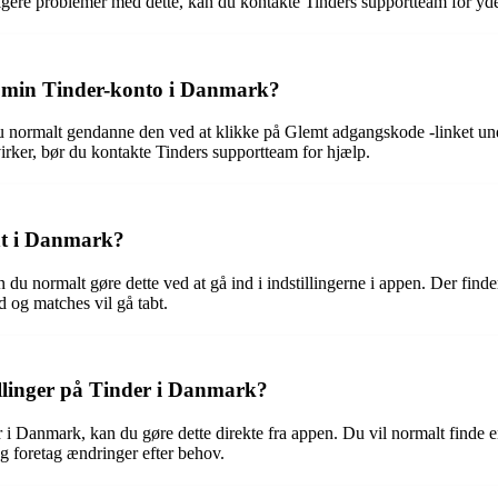
igere problemer med dette, kan du kontakte Tinders supportteam for yder
il min Tinder-konto i Danmark?
 normalt gendanne den ved at klikke på Glemt adgangskode -linket under
rker, bør du kontakte Tinders supportteam for hjælp.
nt i Danmark?
du normalt gøre dette ved at gå ind i indstillingerne i appen. Der finde
 og matches vil gå tabt.
llinger på Tinder i Danmark?
i Danmark, kan du gøre dette direkte fra appen. Du vil normalt finde en s
og foretag ændringer efter behov.