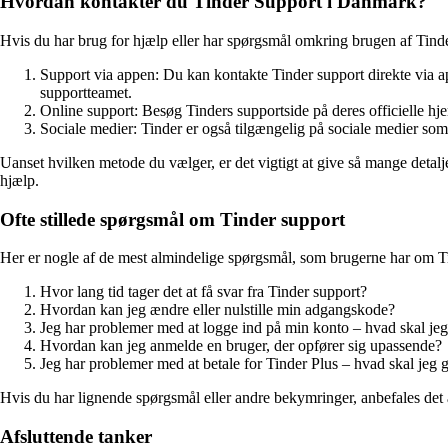
Hvordan kontakter du Tinder Support i Danmark?
Hvis du har brug for hjælp eller har spørgsmål omkring brugen af Tinde
Support via appen: Du kan kontakte Tinder support direkte via ap
supportteamet.
Online support: Besøg Tinders supportside på deres officielle h
Sociale medier: Tinder er også tilgængelig på sociale medier som 
Uanset hvilken metode du vælger, er det vigtigt at give så mange detalje
hjælp.
Ofte stillede spørgsmål om Tinder support
Her er nogle af de mest almindelige spørgsmål, som brugerne har om T
Hvor lang tid tager det at få svar fra Tinder support?
Hvordan kan jeg ændre eller nulstille min adgangskode?
Jeg har problemer med at logge ind på min konto – hvad skal je
Hvordan kan jeg anmelde en bruger, der opfører sig upassende?
Jeg har problemer med at betale for Tinder Plus – hvad skal jeg 
Hvis du har lignende spørgsmål eller andre bekymringer, anbefales det 
Afsluttende tanker