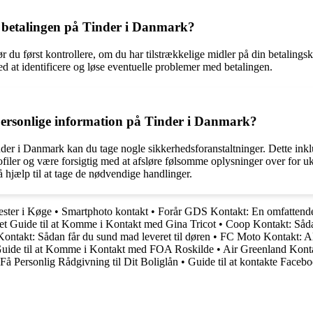
d betalingen på Tinder i Danmark?
u først kontrollere, om du har tilstrækkelige midler på din betalingskon
d at identificere og løse eventuelle problemer med betalingen.
personlige information på Tinder i Danmark?
inder i Danmark kan du tage nogle sikkerhedsforanstaltninger. Dette ink
filer og være forsigtig med at afsløre følsomme oplysninger over for u
å hjælp til at tage de nødvendige handlinger.
ester i Køge
•
Smartphoto kontakt
•
Forår GDS Kontakt: En omfattende g
t Guide til at Komme i Kontakt med Gina Tricot
•
Coop Kontakt: Såd
ntakt: Sådan får du sund mad leveret til døren
•
FC Moto Kontakt: Al
uide til at Komme i Kontakt med FOA Roskilde
•
Air Greenland Kon
Få Personlig Rådgivning til Dit Boliglån
•
Guide til at kontakte Faceb