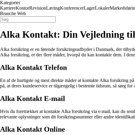
Kategorier
Karriere
Kontor
Revision
Læring
Konferencer
Lager
Lokaler
Markedsføri
Branche Web
Alka Kontakt: Din Vejledning t
Alka forsikring er en førende forsikringsudbyder i Danmark, der tilbyde
Alka forsikring, er der flere måder, hvorpå du kan kontakte dem. I denne 
Alka Kontakt Telefon
En af de hurtigste og mest direkte måder at kontakte Alka forsikring
på, at deres kundeservice er tilgængelig i bestemte tidsrum, så sørg for a
Alka Kontakt E-mail
Hvis du foretrækker at kontakte Alka forsikring via e-mail, kan du send
relevante oplysninger som dit forsikringsnummer eller andre identifikat
Alka Kontakt Online