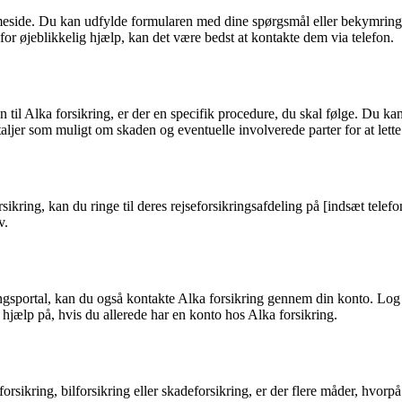
mmeside. Du kan udfylde formularen med dine spørgsmål eller bekymrin
for øjeblikkelig hjælp, kan det være bedst at kontakte dem via telefon.
n til Alka forsikring, er der en specifik procedure, du skal følge. Du ka
taljer som muligt om skaden og eventuelle involverede parter for at let
sikring, kan du ringe til deres rejseforsikringsafdeling på [indsæt telef
v.
ningsportal, kan du også kontakte Alka forsikring gennem din konto. Lo
 hjælp på, hvis du allerede har en konto hos Alka forsikring.
orsikring, bilforsikring eller skadeforsikring, er der flere måder, hvo