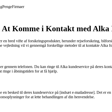
ng
Penge
Firmaer
il At Komme i Kontakt med Alka 
r en bred vifte af forsikringsprodukter, herunder rejseforsikring, bilfo
vejledning vil vi gennemgå forskellige metoder til at kontakte Alka forsi
 på er gennem telefonen. Du kan ringe til Alka kundeservice på deres
t ringe i åbningstiden for at få hjælp.
e en besked til deres kundeservice på [indsæt e-mailadresse]. Det er en
ionsoplysninger for at lette behandlingen af din henvendelse.