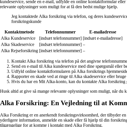
kundeservice, sende en e-mail, udfylde en online kontaktformular eller
relevante oplysninger som muligt for at få den bedst mulige hjælp.
Jeg kontaktede Alka forsikring via telefon, og deres kundeservic
forsikringskunde
Kontaktmetode
Telefonnummer
E-mailadresse
Alka Kundeservice
[indsæt telefonnummer]
[indsæt e-mailadresse]
Alka Skadeservice
[indsæt telefonnummer]
–
Alka Rejseforsikring
[indsæt telefonnummer]
–
Kontakt Alka forsikring via telefon på det angivne telefonnumme
Send en e-mail til Alka kundeservice med dine spørgsmål eller b
Udfyld online kontaktformularen på Alka forsikrings hjemmesid
Rapporter en skade ved at ringe til Alka skadeservice eller brug
Hvis du har en Mit Alka-konto, kan du kontakte Alka forsikring
Husk altid at give så mange relevante oplysninger som muligt, når du ko
Alka Forsikring: En Vejledning til at Ko
Alka Forsikring er en anerkendt forsikringsvirksomhed, der tilbyder en 
yderligere information, anmelde en skade eller få hjælp til din forsikri
tilgængelige for at komme i kontakt med Alka Forsikring.