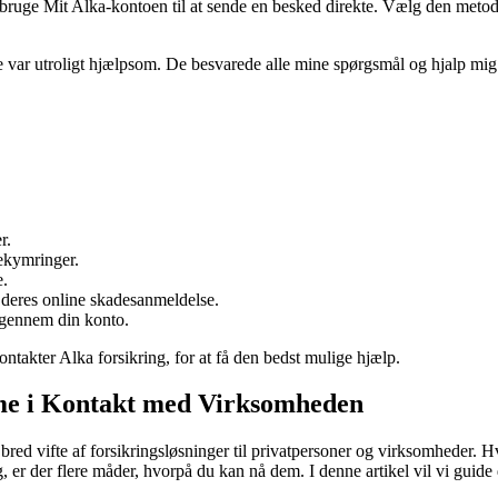
 bruge Mit Alka-kontoen til at sende en besked direkte. Vælg den metode
e var utroligt hjælpsom. De besvarede alle mine spørgsmål og hjalp mig
r.
ekymringer.
e.
e deres online skadesanmeldelse.
 gennem din konto.
ntakter Alka forsikring, for at få den bedst mulige hjælp.
mme i Kontakt med Virksomheden
bred vifte af forsikringsløsninger til privatpersoner og virksomheder. 
ng, er der flere måder, hvorpå du kan nå dem. I denne artikel vil vi gui