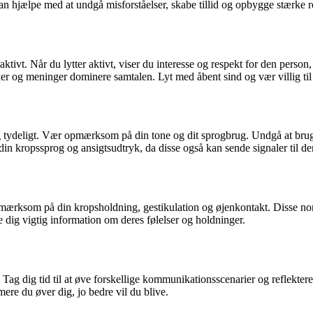
hjælpe med at undgå misforståelser, skabe tillid og opbygge stærke re
e aktivt. Når du lytter aktivt, viser du interesse og respekt for den pers
er og meninger dominere samtalen. Lyt med åbent sind og vær villig til 
rt og tydeligt. Vær opmærksom på din tone og dit sprogbrug. Undgå at bru
 kropssprog og ansigtsudtryk, da disse også kan sende signaler til den
pmærksom på din kropsholdning, gestikulation og øjenkontakt. Disse non
dig vigtig information om deres følelser og holdninger.
t. Tag dig tid til at øve forskellige kommunikationsscenarier og reflekt
ere du øver dig, jo bedre vil du blive.