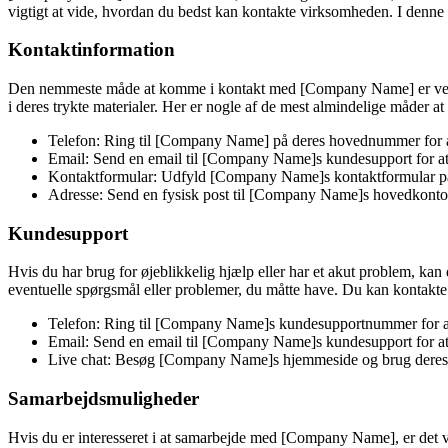
vigtigt at vide, hvordan du bedst kan kontakte virksomheden. I denne
Kontaktinformation
Den nemmeste måde at komme i kontakt med [Company Name] er ved at b
i deres trykte materialer. Her er nogle af de mest almindelige måder
Telefon: Ring til [Company Name] på deres hovednummer for at
Email: Send en email til [Company Name]s kundesupport for at 
Kontaktformular: Udfyld [Company Name]s kontaktformular på d
Adresse: Send en fysisk post til [Company Name]s hovedkontor, 
Kundesupport
Hvis du har brug for øjeblikkelig hjælp eller har et akut problem, ka
eventuelle spørgsmål eller problemer, du måtte have. Du kan kontakt
Telefon: Ring til [Company Name]s kundesupportnummer for at
Email: Send en email til [Company Name]s kundesupport for at 
Live chat: Besøg [Company Name]s hjemmeside og brug deres liv
Samarbejdsmuligheder
Hvis du er interesseret i at samarbejde med [Company Name], er det v