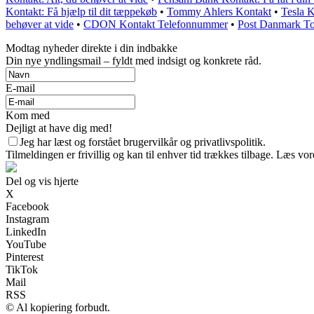
Kontakt: Få hjælp til dit tæppekøb
•
Tommy Ahlers Kontakt
•
Tesla K
behøver at vide
•
CDON Kontakt Telefonnummer
•
Post Danmark Tol
Modtag nyheder direkte i din indbakke
Din nye yndlingsmail – fyldt med indsigt og konkrete råd.
E-mail
Kom med
Dejligt at have dig med!
Jeg har læst og forstået brugervilkår og privatlivspolitik.
Tilmeldingen er frivillig og kan til enhver tid trækkes tilbage. Læs vore
Del og vis hjerte
X
Facebook
Instagram
LinkedIn
YouTube
Pinterest
TikTok
Mail
RSS
© Al kopiering forbudt.