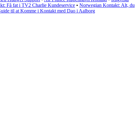
t: Få fat i TV2 Charlie Kundeservice
•
Norwegian Kontakt: Alt, du
uide til at Komme i Kontakt med Dao i Aalborg