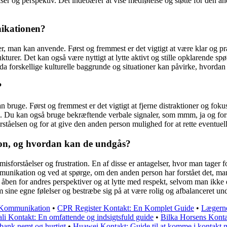
ser og perspektiv. Det indebærer at vise medfølelse og støtte for den an
nikationen?
er, man kan anvende. Først og fremmest er det vigtigt at være klar og pr
urer. Det kan også være nyttigt at lytte aktivt og stille opklarende sp
 forskellige kulturelle baggrunde og situationer kan påvirke, hvordan
?
 kan bruge. Først og fremmest er det vigtigt at fjerne distraktioner og f
 Du kan også bruge bekræftende verbale signaler, som mmm, ja og forstået
tåelsen og for at give den anden person mulighed for at rette eventuell
ion, og hvordan kan de undgås?
isforståelser og frustration. En af disse er antagelser, hvor man tager 
mmunikation og ved at spørge, om den anden person har forstået det, man
re åben for andres perspektiver og at lytte med respekt, selvom man ikk
sine egne følelser og bestræbe sig på at være rolig og afbalanceret und
v Kommunikation
•
CPR Register Kontakt: En Komplet Guide
•
Lægerne
li Kontakt: En omfattende og indsigtsfuld guide
•
Bilka Horsens Kont
bank nemt og hurtigt
•
Huawei Kontakt: Guide til at komme i kontakt