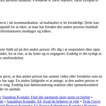
den persons situation. Forståelse er mere objektiv, mens sympati er
æcis i sin kommunikation, så budskabet er let forståeligt. Dette kan
ørgsmål for at sikre, at man har forstået den anden persons budskab
 informationen modtages og tolkes.
okusere fuldt ud på den anden person. Øv dig i at suspendere dine egne
, for at vise, at du lytter og er engageret. Endelig er det nyttigt at
e misforståelser.
for givet, at den anden person har samme viden eller forståelse som en
 har sagt. En anden faldgrube er at antage, at den anden person er
e er enig. Endelig kan følelsesmæssig reaktion eller opmærksomhed
er en samtale.
 Vamdrup Kontakt: Find din nærmeste læge nemt og hurtigt
•
akt
•
Aquadjurs Kontakt: Alt, hvad du behøver at vide
•
Tesla Greve
 med Huawei Support
•
Air France København Kontakt
•
Rugvista