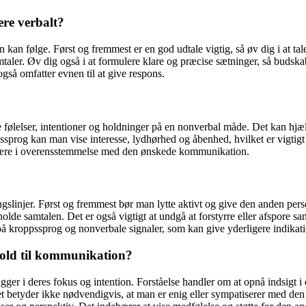
re verbalt?
n kan følge. Først og fremmest er en god udtale vigtig, så øv dig i at ta
mtaler. Øv dig også i at formulere klare og præcise sætninger, så budskabet b
så omfatter evnen til at give respons.
le følelser, intentioner og holdninger på en nonverbal måde. Det kan hjæ
prog kan man vise interesse, lydhørhed og åbenhed, hvilket er vigtigt fo
være i overensstemmelse med den ønskede kommunikation.
ingslinjer. Først og fremmest bør man lytte aktivt og give den anden pers
olde samtalen. Det er også vigtigt at undgå at forstyrre eller afspore sa
på kroppssprog og nonverbale signaler, som kan give yderligere indikat
rhold til kommunikation?
gger i deres fokus og intention. Forståelse handler om at opnå indsigt i
det betyder ikke nødvendigvis, at man er enig eller sympatiserer med de