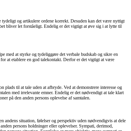
le tydeligt og artikulere ordene korrekt. Desuden kan det være nyttigt
liver let forståeligt. Endelig er det vigtigt at øve sig i at lytte til
lpe med at styrke og tydeliggøre det verbale budskab og sikre en
r at etablere en god talekontakt. Derfor er det vigtigt at være
on plads til at tale uden at afbryde. Ved at demonstrere interesse og
mtalen med irrelevante emner. Endelig er det nødvendigt at tale klart
ioner på den anden persons oplevelse af samtalen.
 en andens situation, følelser og perspektiv uden nødvendigvis at dele
n anden persons holdninger eller oplevelser. Sympati, derimod,