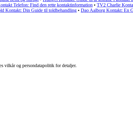
ontakt Telefon: Find den rette kontaktinformation
•
TV2 Charlie Kontak
d Kontakt: Din Guide til toldbehandling
•
Dao Aalborg Kontakt: En G
s vilkår og persondatapolitik for detaljer.