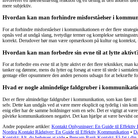
involverer en følelsesmæssig reaktion og en deling af den andens følel
mere subjektiv.
Hvordan kan man forhindre misforståelser i kommu
For at forhindre misforståelser i kommunikationen er der flere strategi
opnås ved at undgå slang, tvetydige termer og komplekse sætningsstrukt
korrekt. Derudover bør man være opmærksom på kultur og kontekst, da
Hvordan kan man forbedre sin evne til at lytte aktivt
For at forbedre ens evne til at lytte aktivt er der flere teknikker, man
tanker og dømme, mens du lytter og forsøg at være til stede i samtalen.
gentage eller opsummere den anden persons udsagn for at bekræfte fors
Hvad er nogle almindelige faldgruber i kommunikat
Der er flere almindelige faldgruber i kommunikation, som kan føre til m
selv. Dette kan undgås ved at være mere eksplicit og tydelig i sin ko
enig eller har de samme holdninger som en selv. Det er vigtigt at væ
påvirke kommunikationen negativt. Det kan hjælpe at være bevidst om 
Andre populære artikler:
Kontakt Oplysninger: En Guide til Effekti
Nordea Kontakt Rådgiver: En Guide til Effektiv Kommunikation
•
Da
Kontakt: Alt, du behøver at vide
•
Pensam Bank Kontakt: Få fat i din 