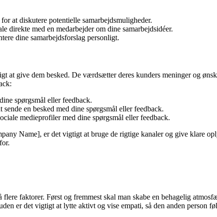
or at diskutere potentielle samarbejdsmuligheder.
ale direkte med en medarbejder om dine samarbejdsidéer.
e dine samarbejdsforslag personligt.
igt at give dem besked. De værdsætter deres kunders meninger og ønsker
ack:
ine spørgsmål eller feedback.
 sende en besked med dine spørgsmål eller feedback.
ciale medieprofiler med dine spørgsmål eller feedback.
ny Name], er det vigtigt at bruge de rigtige kanaler og give klare oplys
for.
å flere faktorer. Først og fremmest skal man skabe en behagelig atmosfæ
den er det vigtigt at lytte aktivt og vise empati, så den anden person f