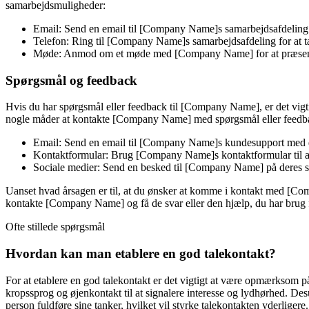
samarbejdsmuligheder:
Email: Send en email til [Company Name]s samarbejdsafdeling f
Telefon: Ring til [Company Name]s samarbejdsafdeling for at t
Møde: Anmod om et møde med [Company Name] for at præsenter
Spørgsmål og feedback
Hvis du har spørgsmål eller feedback til [Company Name], er det vigt
nogle måder at kontakte [Company Name] med spørgsmål eller feedb
Email: Send en email til [Company Name]s kundesupport med d
Kontaktformular: Brug [Company Name]s kontaktformular til at
Sociale medier: Send en besked til [Company Name] på deres so
Uanset hvad årsagen er til, at du ønsker at komme i kontakt med [Compa
kontakte [Company Name] og få de svar eller den hjælp, du har brug 
Ofte stillede spørgsmål
Hvordan kan man etablere en god talekontakt?
For at etablere en god talekontakt er det vigtigt at være opmærksom p
kropssprog og øjenkontakt til at signalere interesse og lydhørhed. Desu
person fuldføre sine tanker, hvilket vil styrke talekontakten yderligere.