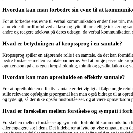
Hvordan kan man forbedre sin evne til at kommunike
For at forbedre ens evne til verbal kommunikation er der flere trin, ma
at udvide dit ordforråd ved at læse og lytte til forskellige tekster og sa
andre og reagere adekvat på deres udsagn, da verbal kommunikation og
Hvad er betydningen af ​​kropssprog i en samtale?
Kropssprog spiller en afgørende rolle i en samtale, da det kan formid
bedre forståelse mellem samtalepartnerne. Ved at bruge passende kropss
opmærksom på ens egen kropsholdning, mimik og gestikulation og 
Hvordan kan man opretholde en effektiv samtale?
For at opretholde en effektiv samtale er det vigtigt at følge nogle retn
stille relevante opfølgningspørgsmål kan man også bidrage til at opreth
og tydeligt, så der ikke opstår misforståelser, og at være opmærksom 
Hvad er forskellen mellem forståelse og sympati i fo
Forskellen mellem forståelse og sympati i forhold til kommunikation li
eller engagere sig i dem. Det indebærer at lytte og vise empati, men 