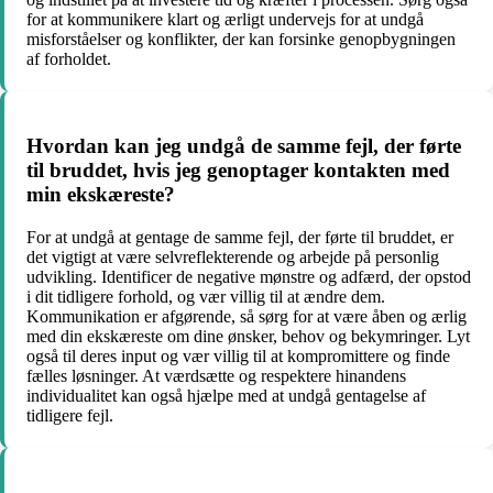
for at kommunikere klart og ærligt undervejs for at undgå
misforståelser og konflikter, der kan forsinke genopbygningen
af forholdet.
Hvordan kan jeg undgå de samme fejl, der førte
til bruddet, hvis jeg genoptager kontakten med
min ekskæreste?
For at undgå at gentage de samme fejl, der førte til bruddet, er
det vigtigt at være selvreflekterende og arbejde på personlig
udvikling. Identificer de negative mønstre og adfærd, der opstod
i dit tidligere forhold, og vær villig til at ændre dem.
Kommunikation er afgørende, så sørg for at være åben og ærlig
med din ekskæreste om dine ønsker, behov og bekymringer. Lyt
også til deres input og vær villig til at kompromittere og finde
fælles løsninger. At værdsætte og respektere hinandens
individualitet kan også hjælpe med at undgå gentagelse af
tidligere fejl.