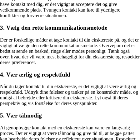
have kontakt med dig, er det vigtigt at acceptere det og give
vedkommende plads. Tvungen kontakt kan føre til yderligere
konflikter og forværre situationen.
3. Vælg den rette kommunikationsmetode
Der er forskellige måder at tage kontakt til din ekskæreste på, og det er
vigtigt at vælge den rette kommunikationsmetode. Overvej om det er
bedst at sende en besked, ringe eller mødes personligt. Tænk også
over, hvad der vil være mest behageligt for din ekskæreste og respekter
deres præferencer.
4. Vær ærlig og respektfuld
Når du tager kontakt til din ekskæreste, er det vigtigt at være ærlig og
respektfuld. Udtryk dine følelser og tanker på en konstruktiv måde, og
undgå at bebrejde eller kritisere din ekskæreste. Lyt også til deres
perspektiv og vis forståelse for deres synspunkter.
5. Vær tålmodig
At genopbygge kontakt med en ekskæreste kan være en langvarig
proces. Det er vigtigt at være tålmodig og give tid til, at begge parter
kan bearbejde deres følelser og reflektere over situationen. Respekter,