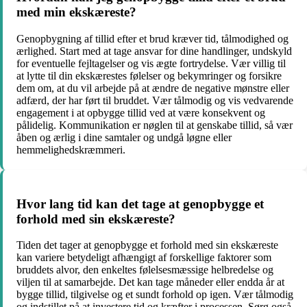
med min ekskæreste?
Genopbygning af tillid efter et brud kræver tid, tålmodighed og
ærlighed. Start med at tage ansvar for dine handlinger, undskyld
for eventuelle fejltagelser og vis ægte fortrydelse. Vær villig til
at lytte til din ekskærestes følelser og bekymringer og forsikre
dem om, at du vil arbejde på at ændre de negative mønstre eller
adfærd, der har ført til bruddet. Vær tålmodig og vis vedvarende
engagement i at opbygge tillid ved at være konsekvent og
pålidelig. Kommunikation er nøglen til at genskabe tillid, så vær
åben og ærlig i dine samtaler og undgå løgne eller
hemmelighedskræmmeri.
Hvor lang tid kan det tage at genopbygge et
forhold med sin ekskæreste?
Tiden det tager at genopbygge et forhold med sin ekskæreste
kan variere betydeligt afhængigt af forskellige faktorer som
bruddets alvor, den enkeltes følelsesmæssige helbredelse og
viljen til at samarbejde. Det kan tage måneder eller endda år at
bygge tillid, tilgivelse og et sundt forhold op igen. Vær tålmodig
og indstillet på at investere tid og kræfter i processen. Sørg også