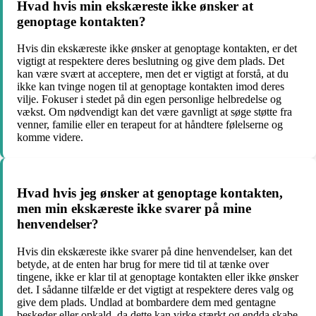
Hvad hvis min ekskæreste ikke ønsker at
genoptage kontakten?
Hvis din ekskæreste ikke ønsker at genoptage kontakten, er det
vigtigt at respektere deres beslutning og give dem plads. Det
kan være svært at acceptere, men det er vigtigt at forstå, at du
ikke kan tvinge nogen til at genoptage kontakten imod deres
vilje. Fokuser i stedet på din egen personlige helbredelse og
vækst. Om nødvendigt kan det være gavnligt at søge støtte fra
venner, familie eller en terapeut for at håndtere følelserne og
komme videre.
Hvad hvis jeg ønsker at genoptage kontakten,
men min ekskæreste ikke svarer på mine
henvendelser?
Hvis din ekskæreste ikke svarer på dine henvendelser, kan det
betyde, at de enten har brug for mere tid til at tænke over
tingene, ikke er klar til at genoptage kontakten eller ikke ønsker
det. I sådanne tilfælde er det vigtigt at respektere deres valg og
give dem plads. Undlad at bombardere dem med gentagne
beskeder eller opkald, da dette kan virke stærkt og endda skabe