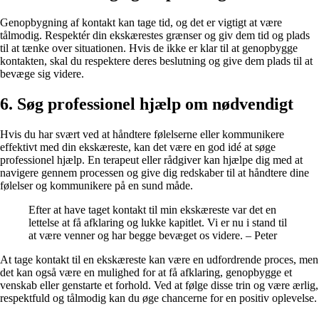
Genopbygning af kontakt kan tage tid, og det er vigtigt at være
tålmodig. Respektér din ekskærestes grænser og giv dem tid og plads
til at tænke over situationen. Hvis de ikke er klar til at genopbygge
kontakten, skal du respektere deres beslutning og give dem plads til at
bevæge sig videre.
6. Søg professionel hjælp om nødvendigt
Hvis du har svært ved at håndtere følelserne eller kommunikere
effektivt med din ekskæreste, kan det være en god idé at søge
professionel hjælp. En terapeut eller rådgiver kan hjælpe dig med at
navigere gennem processen og give dig redskaber til at håndtere dine
følelser og kommunikere på en sund måde.
Efter at have taget kontakt til min ekskæreste var det en
lettelse at få afklaring og lukke kapitlet. Vi er nu i stand til
at være venner og har begge bevæget os videre. – Peter
At tage kontakt til en ekskæreste kan være en udfordrende proces, men
det kan også være en mulighed for at få afklaring, genopbygge et
venskab eller genstarte et forhold. Ved at følge disse trin og være ærlig,
respektfuld og tålmodig kan du øge chancerne for en positiv oplevelse.