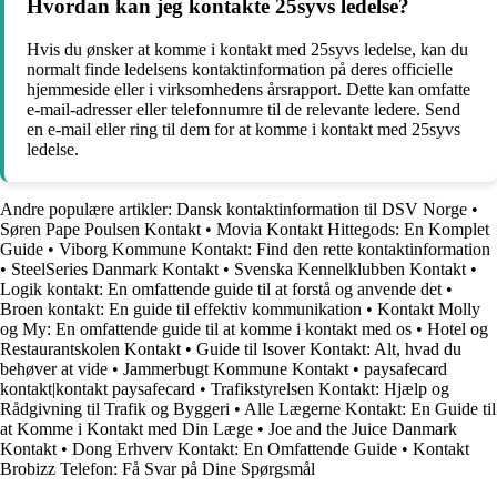
Hvordan kan jeg kontakte 25syvs ledelse?
Hvis du ønsker at komme i kontakt med 25syvs ledelse, kan du
normalt finde ledelsens kontaktinformation på deres officielle
hjemmeside eller i virksomhedens årsrapport. Dette kan omfatte
e-mail-adresser eller telefonnumre til de relevante ledere. Send
en e-mail eller ring til dem for at komme i kontakt med 25syvs
ledelse.
Andre populære artikler:
Dansk kontaktinformation til DSV Norge
•
Søren Pape Poulsen Kontakt
•
Movia Kontakt Hittegods: En Komplet
Guide
•
Viborg Kommune Kontakt: Find den rette kontaktinformation
•
SteelSeries Danmark Kontakt
•
Svenska Kennelklubben Kontakt
•
Logik kontakt: En omfattende guide til at forstå og anvende det
•
Broen kontakt: En guide til effektiv kommunikation
•
Kontakt Molly
og My: En omfattende guide til at komme i kontakt med os
•
Hotel og
Restaurantskolen Kontakt
•
Guide til Isover Kontakt: Alt, hvad du
behøver at vide
•
Jammerbugt Kommune Kontakt
•
paysafecard
kontakt|kontakt paysafecard
•
Trafikstyrelsen Kontakt: Hjælp og
Rådgivning til Trafik og Byggeri
•
Alle Lægerne Kontakt: En Guide til
at Komme i Kontakt med Din Læge
•
Joe and the Juice Danmark
Kontakt
•
Dong Erhverv Kontakt: En Omfattende Guide
•
Kontakt
Brobizz Telefon: Få Svar på Dine Spørgsmål