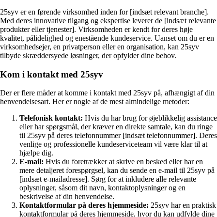
25syv er en førende virksomhed inden for [indsæt relevant branche].
Med deres innovative tilgang og ekspertise leverer de [indsæt relevante
produkter eller tjenester]. Virksomheden er kendt for deres høje
kvalitet, pålidelighed og enestående kundeservice. Uanset om du er en
virksomhedsejer, en privatperson eller en organisation, kan 25syv
tilbyde skræddersyede løsninger, der opfylder dine behov.
Kom i kontakt med 25syv
Der er flere måder at komme i kontakt med 25syv på, afhængigt af din
henvendelsesart. Her er nogle af de mest almindelige metoder:
Telefonisk kontakt:
Hvis du har brug for øjeblikkelig assistance
eller har spørgsmål, der kræver en direkte samtale, kan du ringe
til 25syv på deres telefonnummer [indsæt telefonnummer]. Deres
venlige og professionelle kundeserviceteam vil være klar til at
hjælpe dig.
E-mail:
Hvis du foretrækker at skrive en besked eller har en
mere detaljeret forespørgsel, kan du sende en e-mail til 25syv på
[indsæt e-mailadresse]. Sørg for at inkludere alle relevante
oplysninger, såsom dit navn, kontaktoplysninger og en
beskrivelse af din henvendelse.
Kontaktformular på deres hjemmeside:
25syv har en praktisk
kontaktformular på deres hjemmeside, hvor du kan udfylde dine