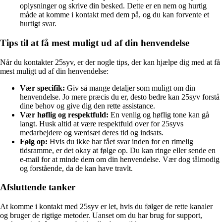
oplysninger og skrive din besked. Dette er en nem og hurtig
måde at komme i kontakt med dem på, og du kan forvente et
hurtigt svar.
Tips til at få mest muligt ud af din henvendelse
Når du kontakter 25syv, er der nogle tips, der kan hjælpe dig med at få
mest muligt ud af din henvendelse:
Vær specifik:
Giv så mange detaljer som muligt om din
henvendelse. Jo mere præcis du er, desto bedre kan 25syv forstå
dine behov og give dig den rette assistance.
Vær høflig og respektfuld:
En venlig og høflig tone kan gå
langt. Husk altid at være respektfuld over for 25syvs
medarbejdere og værdsæt deres tid og indsats.
Følg op:
Hvis du ikke har fået svar inden for en rimelig
tidsramme, er det okay at følge op. Du kan ringe eller sende en
e-mail for at minde dem om din henvendelse. Vær dog tålmodig
og forstående, da de kan have travlt.
Afsluttende tanker
At komme i kontakt med 25syv er let, hvis du følger de rette kanaler
og bruger de rigtige metoder. Uanset om du har brug for support,