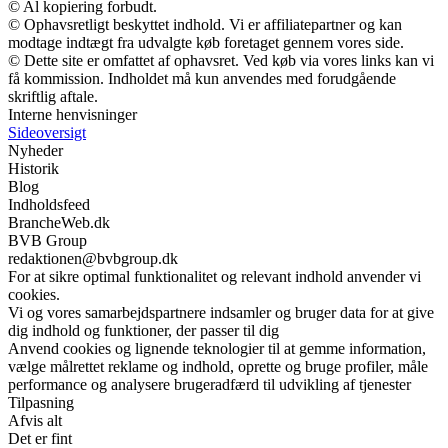
© Al kopiering forbudt.
© Ophavsretligt beskyttet indhold. Vi er affiliatepartner og kan
modtage indtægt fra udvalgte køb foretaget gennem vores side.
© Dette site er omfattet af ophavsret. Ved køb via vores links kan vi
få kommission. Indholdet må kun anvendes med forudgående
skriftlig aftale.
Interne henvisninger
Sideoversigt
Nyheder
Historik
Blog
Indholdsfeed
BrancheWeb.dk
BVB Group
redaktionen@bvbgroup.dk
For at sikre optimal funktionalitet og relevant indhold anvender vi
cookies.
Vi og vores samarbejdspartnere indsamler og bruger data for at give
dig indhold og funktioner, der passer til dig
Anvend cookies og lignende teknologier til at gemme information,
vælge målrettet reklame og indhold, oprette og bruge profiler, måle
performance og analysere brugeradfærd til udvikling af tjenester
Tilpasning
Afvis alt
Det er fint