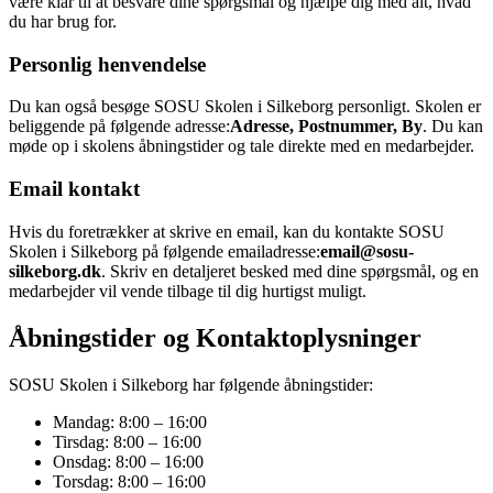
være klar til at besvare dine spørgsmål og hjælpe dig med alt, hvad
du har brug for.
Personlig henvendelse
Du kan også besøge SOSU Skolen i Silkeborg personligt. Skolen er
beliggende på følgende adresse:
Adresse, Postnummer, By
. Du kan
møde op i skolens åbningstider og tale direkte med en medarbejder.
Email kontakt
Hvis du foretrækker at skrive en email, kan du kontakte SOSU
Skolen i Silkeborg på følgende emailadresse:
email@sosu-
silkeborg.dk
. Skriv en detaljeret besked med dine spørgsmål, og en
medarbejder vil vende tilbage til dig hurtigst muligt.
Åbningstider og Kontaktoplysninger
SOSU Skolen i Silkeborg har følgende åbningstider:
Mandag: 8:00 – 16:00
Tirsdag: 8:00 – 16:00
Onsdag: 8:00 – 16:00
Torsdag: 8:00 – 16:00