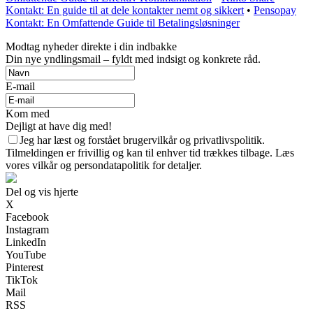
Kontakt: En guide til at dele kontakter nemt og sikkert
•
Pensopay
Kontakt: En Omfattende Guide til Betalingsløsninger
Modtag nyheder direkte i din indbakke
Din nye yndlingsmail – fyldt med indsigt og konkrete råd.
E-mail
Kom med
Dejligt at have dig med!
Jeg har læst og forstået brugervilkår og privatlivspolitik.
Tilmeldingen er frivillig og kan til enhver tid trækkes tilbage. Læs
vores vilkår og persondatapolitik for detaljer.
Del og vis hjerte
X
Facebook
Instagram
LinkedIn
YouTube
Pinterest
TikTok
Mail
RSS