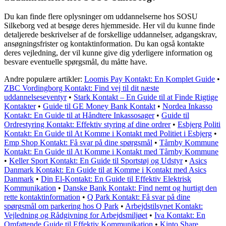
Du kan finde flere oplysninger om uddannelserne hos SOSU
Silkeborg ved at besøge deres hjemmeside. Her vil du kunne finde
detaljerede beskrivelser af de forskellige uddannelser, adgangskrav,
ansøgningsfrister og kontaktinformation. Du kan også kontakte
deres vejledning, der vil kunne give dig yderligere information og
besvare eventuelle spørgsmål, du måtte have.
Andre populære artikler:
Loomis Pay Kontakt: En Komplet Guide
•
ZBC Vordingborg Kontakt: Find vej til dit næste
uddannelseseventyr
•
Stark Kontakt – En Guide til at Finde Rigtige
Kontakter
•
Guide til GE Money Bank Kontakt
•
Nordea Inkasso
Kontakt: En Guide til at Håndtere Inkassosager
•
Guide til
Ordrestyring Kontakt: Effektiv styring af dine ordrer
•
Esbjerg Politi
Kontakt: En Guide til At Komme i Kontakt med Politiet i Esbjerg
•
Emp Shop Kontakt: Få svar på dine spørgsmål
•
Tårnby Kommune
Kontakt: En Guide til At Komme i Kontakt med Tårnby Kommune
•
Keller Sport Kontakt: En Guide til Sportstøj og Udstyr
•
Asics
Danmark Kontakt: En Guide til at Komme i Kontakt med Asics
Danmark
•
Din El-Kontakt: En Guide til Effektiv Elektrisk
Kommunikation
•
Danske Bank Kontakt: Find nemt og hurtigt den
rette kontaktinformation
•
Q Park Kontakt: Få svar på dine
spørgsmål om parkering hos Q Park
•
Arbejdstilsynet Kontakt:
Vejledning og Rådgivning for Arbejdsmiljøet
•
Iva Kontakt: En
Omfattende Guide til Effektiv Kommunikation
•
Kinto Share