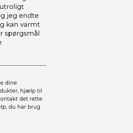
utroligt
g jeg endte
eg kan varmt
ar spørgsmål
e
le dine
ukter, hjælp til
kontakt det rette
ælp, du har brug