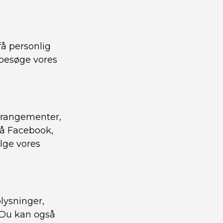
få personlig
 besøge vores
arrangementer,
på Facebook,
ølge vores
lysninger,
. Du kan også