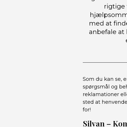
rigtige
hjælpsomme
med at find
anbefale at
Som du kan se, er
spørgsmål og beh
reklamationer ell
sted at henvende 
for!
Silvan – Kom