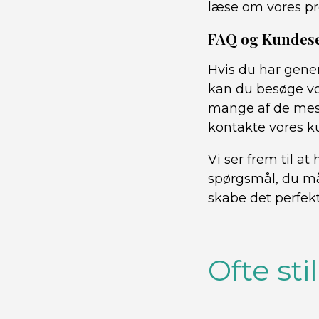
læse om vores pr
FAQ og Kundese
Hvis du har gener
kan du besøge vo
mange af de mest
kontakte vores ku
Vi ser frem til a
spørgsmål, du må
skabe det perfek
Ofte st