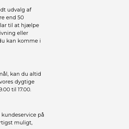
dt udvalg af
ere end 50
ar til at hjælpe
vning eller
å du kan komme i
mål, kan du altid
 vores dygtige
.00 til 17.00.
es kundeservice på
tigst muligt,