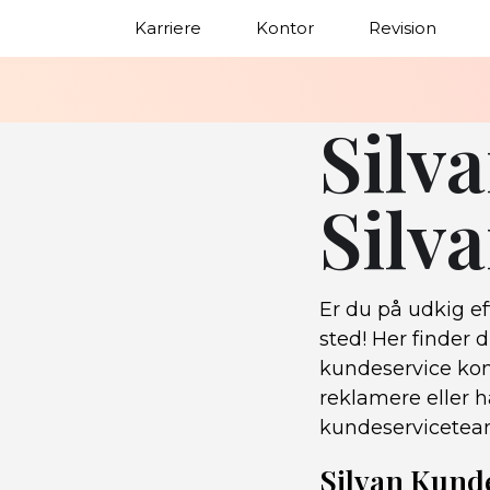
Karriere
Kontor
Revision
Silva
Silv
Er du på udkig ef
sted! Her finder 
kundeservice kon
reklamere eller ha
kundeserviceteam 
Silvan Kund