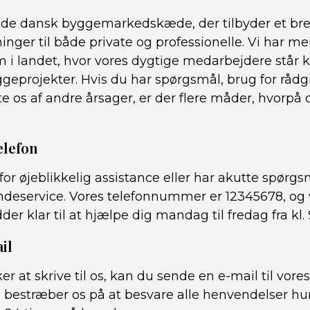
ende dansk byggemarkedskæde, der tilbyder et bre
inger til både private og professionelle. Vi har m
 i landet, hvor vores dygtige medarbejdere står kl
eprojekter. Hvis du har spørgsmål, brug for rådgi
te os af andre årsager, er der flere måder, hvorp
elefon
for øjeblikkelig assistance eller har akutte spørgs
undeservice. Vores telefonnummer er 12345678, og
r klar til at hjælpe dig mandag til fredag ​​fra kl. 9
il
er at skrive til os, kan du sende en e-mail til vor
i bestræber os på at besvare alle henvendelser hur