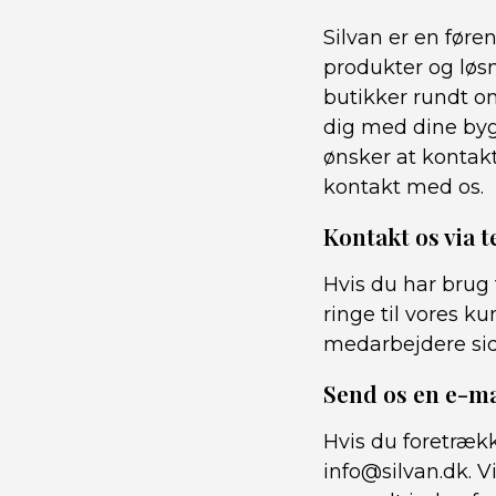
Silvan er en før
produkter og løsn
butikker rundt om
dig med dine bygg
ønsker at kontak
kontakt med os.
Kontakt os via t
Hvis du har brug 
ringe til vores k
medarbejdere sidde
Send os en e-ma
Hvis du foretrækk
info@silvan.dk. V