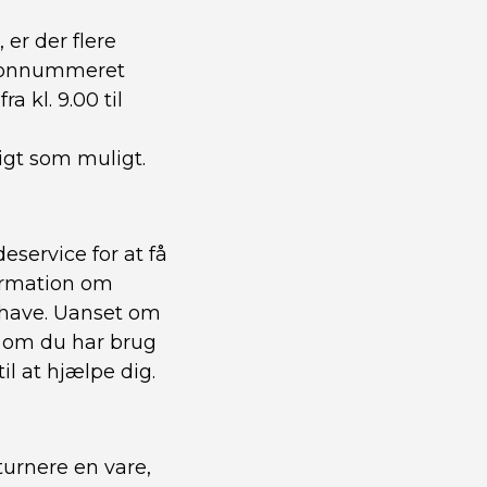
er der flere
lefonnummeret
 kl. 9.00 til
igt som muligt.
service for at få
formation om
 have. Uanset om
er om du har brug
til at hjælpe dig.
turnere en vare,