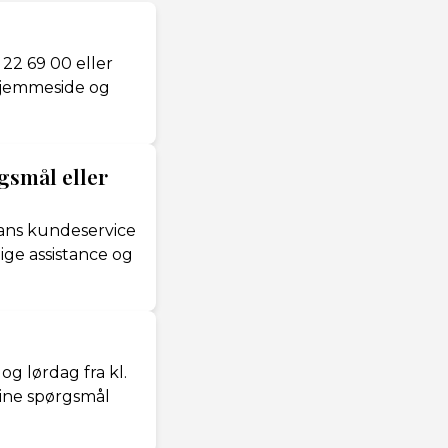
 22 69 00 eller
 hjemmeside og
rgsmål eller
vans kundeservice
ige assistance og
og lørdag fra kl.
dine spørgsmål