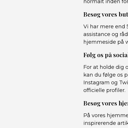
normalt inden fo
Besøg vores but
Vi har mere end 5
assistance og rå
hjemmeside på ww
Følg os på soci
For at holde dig
kan du følge os p
Instagram og Twit
officielle profiler.
Besøg vores hj
På vores hjemmes
inspirerende arti