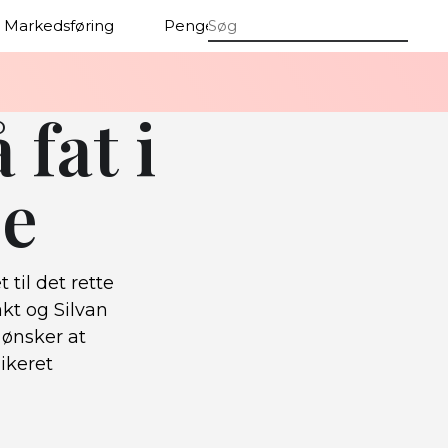
Markedsføring
Penge
Firmaer
 fat i
ce
til det rette
akt og Silvan
ønsker at
dikeret