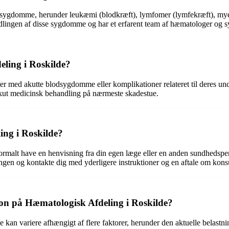
dsygdomme, herunder leukæmi (blodkræft), lymfomer (lymfekræft), mye
lingen af disse sygdomme og har et erfarent team af hæmatologer og sy
eling i Roskilde?
ter med akutte blodsygdomme eller komplikationer relateret til deres un
 akut medicinsk behandling på nærmeste skadestue.
ing i Roskilde?
 normalt have en henvisning fra din egen læge eller en anden sundhedsp
gen og kontakte dig med yderligere instruktioner og en aftale om konsu
ion på Hæmatologisk Afdeling i Roskilde?
kan variere afhængigt af flere faktorer, herunder den aktuelle belastni