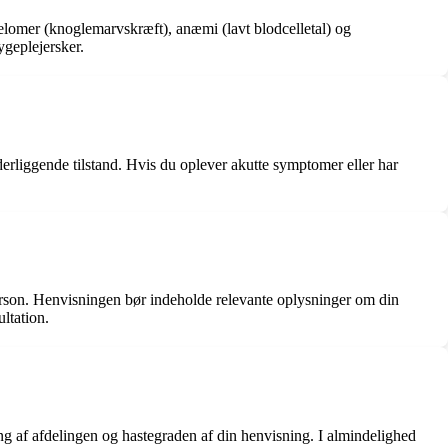
lomer (knoglemarvskræft), anæmi (lavt blodcelletal) og
geplejersker.
derliggende tilstand. Hvis du oplever akutte symptomer eller har
erson. Henvisningen bør indeholde relevante oplysninger om din
ltation.
ng af afdelingen og hastegraden af din henvisning. I almindelighed