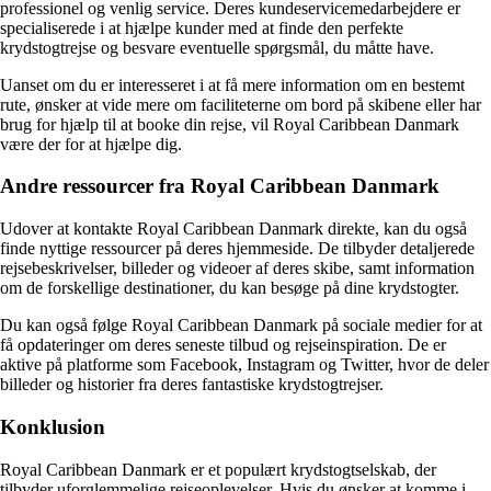
professionel og venlig service. Deres kundeservicemedarbejdere er
specialiserede i at hjælpe kunder med at finde den perfekte
krydstogtrejse og besvare eventuelle spørgsmål, du måtte have.
Uanset om du er interesseret i at få mere information om en bestemt
rute, ønsker at vide mere om faciliteterne om bord på skibene eller har
brug for hjælp til at booke din rejse, vil Royal Caribbean Danmark
være der for at hjælpe dig.
Andre ressourcer fra Royal Caribbean Danmark
Udover at kontakte Royal Caribbean Danmark direkte, kan du også
finde nyttige ressourcer på deres hjemmeside. De tilbyder detaljerede
rejsebeskrivelser, billeder og videoer af deres skibe, samt information
om de forskellige destinationer, du kan besøge på dine krydstogter.
Du kan også følge Royal Caribbean Danmark på sociale medier for at
få opdateringer om deres seneste tilbud og rejseinspiration. De er
aktive på platforme som Facebook, Instagram og Twitter, hvor de deler
billeder og historier fra deres fantastiske krydstogtrejser.
Konklusion
Royal Caribbean Danmark er et populært krydstogtselskab, der
tilbyder uforglemmelige rejseoplevelser. Hvis du ønsker at komme i