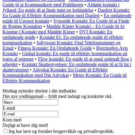
Guide til at Kommunikere med Politikeren
•
Afdøde kontakt i
Jylland: En guide til at finde trøst og forbindelse
•
Danfert Kontakt:
En Guide til Effektiv Kommunikation med Danfert
•
En omfattende
guide til Uponor kontakt
•
Synoptik Kontakt: En Guide til at Finde
de Rigtige Kontakter
•
Matilde Kimer Kontakt – En Guide til At
Komme i Kontakt med Matilde Kimer
•
DVI Kontakt: En
omfattende guide
•
Kontakt 61: En omfattende guide til effektiv
kommunikation
•
Jollyroom Kontakt: Find Telefonnummer og
Email
•
Fitness Kontakt: En Omfattende Guide
•
Bjerringbro Avis
Kontakt
•
Global kontakt: En guide til effektiv kommunikation på
tværs af grænser
•
Flow kontakt: En guide til at opnå optimalt flow i
arbejdet
•
Kontakt Skattestyrelsen: En omfattende guide til at få fat i
skattevæsenet
•
Advokat Kontakt: En Guide til Effektiv
Kommunikation med Din Advokat
•
Metro Kontakt: En Guide til
Effektiv Kommunikation
Modtag nyheder direkte i din indbakke
Din nye yndlingsmail – fyldt med indsigt og konkrete råd.
E-mail
Kom med
Dejligt at have dig med!
Jeg har læst og forstået brugervilkår og privatlivspolitik.