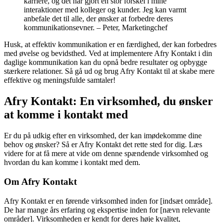
karriere, og det har gjort en stor forskel i mine
interaktioner med kolleger og kunder. Jeg kan varmt
anbefale det til alle, der ønsker at forbedre deres
kommunikationsevner. – Peter, Marketingchef
Husk, at effektiv kommunikation er en færdighed, der kan forbedres
med øvelse og bevidsthed. Ved at implementere Afry Kontakt i din
daglige kommunikation kan du opnå bedre resultater og opbygge
stærkere relationer. Så gå ud og brug Afry Kontakt til at skabe mere
effektive og meningsfulde samtaler!
Afry Kontakt: En virksomhed, du ønsker
at komme i kontakt med
Er du på udkig efter en virksomhed, der kan imødekomme dine
behov og ønsker? Så er Afry Kontakt det rette sted for dig. Læs
videre for at få mere at vide om denne spændende virksomhed og
hvordan du kan komme i kontakt med dem.
Om Afry Kontakt
Afry Kontakt er en førende virksomhed inden for [indsæt område].
De har mange års erfaring og ekspertise inden for [nævn relevante
områder]. Virksomheden er kendt for deres høje kvalitet,