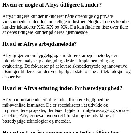
Hvem er nogle af Afrys tidligere kunder?
Afrys tidligere kunder inkluderer både offentlige og private
virksomheder inden for forskellige industrier. Nogle af deres kendte
kunder inkluderer XX, XX og XX. Du kan finde en liste over flere
af deres tidligere kunder på deres hjemmeside.
Hvad er Afrys arbejdsmetode?
Afry følger en omhyggelig og struktureret arbejdsmetode, der
inkluderer analyse, planlægning, design, implementering og
evaluering. De fokuserer på at levere skræddersyede og innovative
løsninger til deres kunder ved hjælp af state-of-the-art-teknologier og
ekspertise.
Hvad er Afrys erfaring inden for bæredygtighed?
Afry har omfattende erfaring inden for bæredygtighed og
miljøvenlige løsninger. De er specialiseret i at udvikle og
implementere projekter, der tager højde for miljømæssige og sociale
aspekter. Afry er også involveret i forskning og udvikling af
bæredygtige teknologier og metoder.
Hvordan kan jeg ansøge om en ledig stilling hos