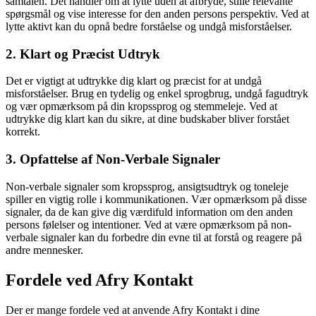
samtalen. Det handler om at lytte uden at afbryde, stille relevante
spørgsmål og vise interesse for den anden persons perspektiv. Ved at
lytte aktivt kan du opnå bedre forståelse og undgå misforståelser.
2. Klart og Præcist Udtryk
Det er vigtigt at udtrykke dig klart og præcist for at undgå
misforståelser. Brug en tydelig og enkel sprogbrug, undgå fagudtryk
og vær opmærksom på din kropssprog og stemmeleje. Ved at
udtrykke dig klart kan du sikre, at dine budskaber bliver forstået
korrekt.
3. Opfattelse af Non-Verbale Signaler
Non-verbale signaler som kropssprog, ansigtsudtryk og toneleje
spiller en vigtig rolle i kommunikationen. Vær opmærksom på disse
signaler, da de kan give dig værdifuld information om den anden
persons følelser og intentioner. Ved at være opmærksom på non-
verbale signaler kan du forbedre din evne til at forstå og reagere på
andre mennesker.
Fordele ved Afry Kontakt
Der er mange fordele ved at anvende Afry Kontakt i dine