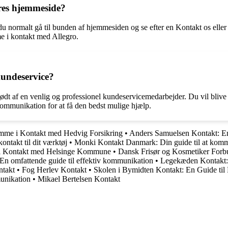
res hjemmeside?
u normalt gå til bunden af hjemmesiden og se efter en Kontakt os eller 
e i kontakt med Allegro.
kundeservice?
ødt af en venlig og professionel kundeservicemedarbejder. Du vil blive
 kommunikation for at få den bedst mulige hjælp.
omme i Kontakt med Hedvig Forsikring
•
Anders Samuelsen Kontakt: En
ontakt til dit værktøj
•
Monki Kontakt Danmark: Din guide til at kom
 i Kontakt med Helsinge Kommune
•
Dansk Frisør og Kosmetiker Forb
 En omfattende guide til effektiv kommunikation
•
Legekæden Kontakt: 
ntakt
•
Fog Herlev Kontakt
•
Skolen i Bymidten Kontakt: En Guide til
unikation
•
Mikael Bertelsen Kontakt