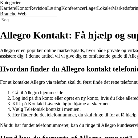
Kategorier
Karriere
Kontor
Revision
Læring
Konferencer
Lager
Lokaler
Markedsføri
Branche Web
Allegro Kontakt: Få hjælp og su
Allegro er en populær online markedsplads, hvor både private og virksom
assistere dig. I denne artikel vil vi give dig en omfattende guide til A
Hvordan finder du Allegro kontakt telefon
For at kontakte Allegro via telefon skal du først finde det rette telefo
Gå til Allegro hjemmeside.
Log ind på din konto eller opret en ny konto, hvis du ikke allere
Klik på Kontakt i øverste højre hjørne af skærmen.
Vælg Telefonisk kontakt i menuen.
Her finder du det telefonnummer, du skal ringe til for at få hjælp
Når du har fundet telefonnummeret, kan du ringe til Allegro kundeservi