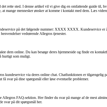
l det rette sted. I denne artikel vil vi give dig en omfattende guide t
de, at mange mennesker ønsker at komme i kontakt med dem. Læs videre fo
kundeservice på det følgende nummer: XXXX XXXX. Kundeservice er åben m
 henvendelser vedrørende Allegros tjenester.
takte dem online. Du kan besøge deres hjemmeside og finde en kontaktfo
å hurtigt som muligt.
gros kundeservice via deres online chat. Chatfunktionen er tilgængelig
 få svar på dine spørgsmål eller løse eventuelle problemer.
e Allegros FAQ-sektion. Her finder du svar på mange af de mest almind
de svar på dit spørgsmål her.