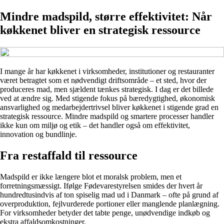
Mindre madspild, større effektivitet: Når
køkkenet bliver en strategisk ressource
I mange år har køkkenet i virksomheder, institutioner og restauranter
været betragtet som et nødvendigt driftsområde – et sted, hvor der
produceres mad, men sjældent tænkes strategisk. I dag er det billede
ved at ændre sig. Med stigende fokus på bæredygtighed, økonomisk
ansvarlighed og medarbejdertrivsel bliver køkkenet i stigende grad en
strategisk ressource. Mindre madspild og smartere processer handler
ikke kun om miljø og etik – det handler også om effektivitet,
innovation og bundlinje.
Fra restaffald til ressource
Madspild er ikke længere blot et moralsk problem, men et
forretningsmæssigt. Ifølge Fødevarestyrelsen smides der hvert år
hundredtusindvis af ton spiselig mad ud i Danmark – ofte på grund af
overproduktion, fejlvurderede portioner eller manglende planlægning.
For virksomheder betyder det tabte penge, unødvendige indkøb og
ekstra affaldsomkostninger.