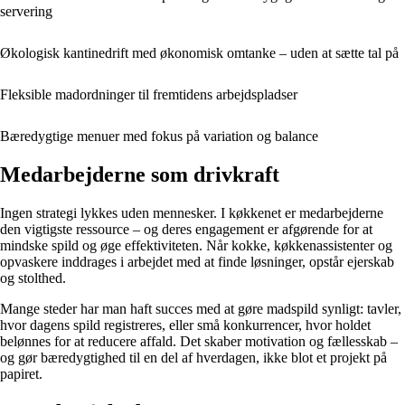
servering
Økologisk kantinedrift med økonomisk omtanke – uden at sætte tal på
Fleksible madordninger til fremtidens arbejdspladser
Bæredygtige menuer med fokus på variation og balance
Medarbejderne som drivkraft
Ingen strategi lykkes uden mennesker. I køkkenet er medarbejderne
den vigtigste ressource – og deres engagement er afgørende for at
mindske spild og øge effektiviteten. Når kokke, køkkenassistenter og
opvaskere inddrages i arbejdet med at finde løsninger, opstår ejerskab
og stolthed.
Mange steder har man haft succes med at gøre madspild synligt: tavler,
hvor dagens spild registreres, eller små konkurrencer, hvor holdet
belønnes for at reducere affald. Det skaber motivation og fællesskab –
og gør bæredygtighed til en del af hverdagen, ikke blot et projekt på
papiret.