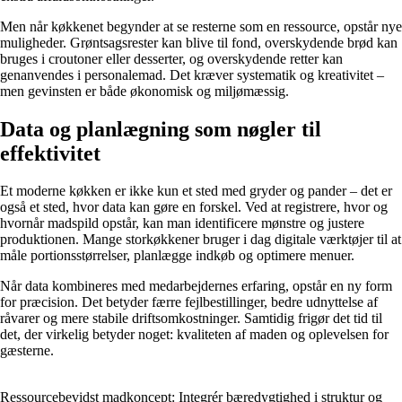
Men når køkkenet begynder at se resterne som en ressource, opstår nye
muligheder. Grøntsagsrester kan blive til fond, overskydende brød kan
bruges i croutoner eller desserter, og overskydende retter kan
genanvendes i personalemad. Det kræver systematik og kreativitet –
men gevinsten er både økonomisk og miljømæssig.
Data og planlægning som nøgler til
effektivitet
Et moderne køkken er ikke kun et sted med gryder og pander – det er
også et sted, hvor data kan gøre en forskel. Ved at registrere, hvor og
hvornår madspild opstår, kan man identificere mønstre og justere
produktionen. Mange storkøkkener bruger i dag digitale værktøjer til at
måle portionsstørrelser, planlægge indkøb og optimere menuer.
Når data kombineres med medarbejdernes erfaring, opstår en ny form
for præcision. Det betyder færre fejlbestillinger, bedre udnyttelse af
råvarer og mere stabile driftsomkostninger. Samtidig frigør det tid til
det, der virkelig betyder noget: kvaliteten af maden og oplevelsen for
gæsterne.
Ressourcebevidst madkoncept: Integrér bæredygtighed i struktur og